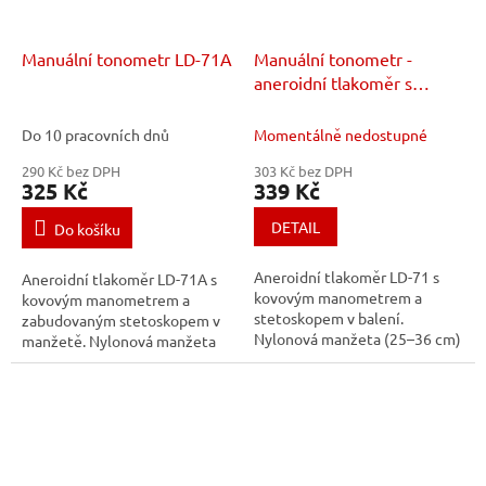
Manuální tonometr LD-71A
Manuální tonometr -
aneroidní tlakoměr s
fonendoskopem LD-71
Do 10 pracovních dnů
Momentálně nedostupné
290 Kč bez DPH
303 Kč bez DPH
325 Kč
339 Kč
DETAIL
Do košíku
Aneroidní tlakoměr LD-71 s
Aneroidní tlakoměr LD-71A s
kovovým manometrem a
kovovým manometrem a
stetoskopem v balení.
zabudovaným stetoskopem v
Nylonová manžeta (25–36 cm)
manžetě. Nylonová manžeta
s kovovým fixačním kroužkem,
(25–36 cm), kovový jehlový
kovový jehlový ventil, filtrace
ventil, filtrace nasávaného
nasávaného vzduchu...
vzduchu a přesné...