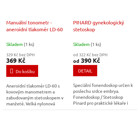
Manuální tonometr -
PINARD gynekologický
aneroidní tlakoměr LD-60
stetoskop
Skladem
(1 ks)
Skladem
(1 ks)
329 Kč bez DPH
od 322 Kč bez DPH
369 Kč
390 Kč
od
DETAIL
Do košíku
Speciální fonendoskop určen k
Aneroidní tlakoměr LD-60 s
poslechu srdce embrya.
kovovým manometrem a
Fonendoskop / Stetoskop
zabudovaným stetoskopem v
Pinard pro praktické lékaře i
manžetě. Velká nylonová
studenty medicíny pro
manžeta (33–46 cm) s
poslechová vyšetření v
kovovým fixačním kroužkem,
gynekologii a porodnictví.
kovový jehlový ventil, filtrace...