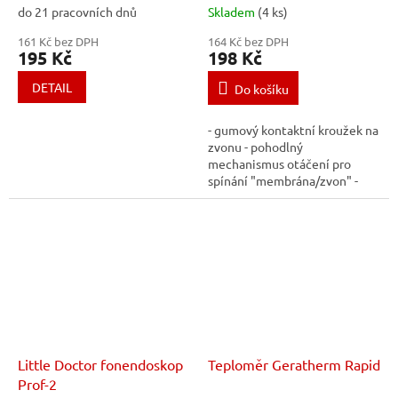
do 21 pracovních dnů
Skladem
(4 ks)
161 Kč bez DPH
164 Kč bez DPH
195 Kč
198 Kč
DETAIL
Do košíku
- gumový kontaktní kroužek na
zvonu - pohodlný
mechanismus otáčení pro
spínání "membrána/zvon" -
chromované binaurály s vnější
pružinou
Little Doctor fonendoskop
Teploměr Geratherm Rapid
Prof-2