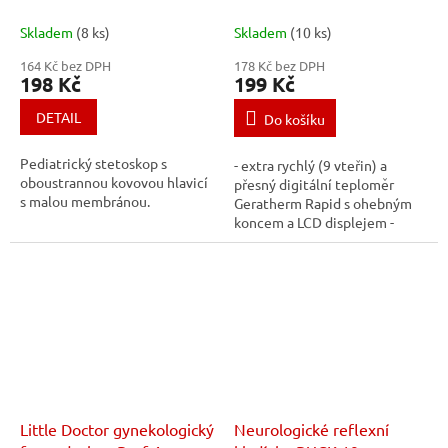
Skladem
(8 ks)
Skladem
(10 ks)
164 Kč bez DPH
178 Kč bez DPH
198 Kč
199 Kč
DETAIL
Do košíku
Pediatrický stetoskop s
- extra rychlý (9 vteřin) a
oboustrannou kovovou hlavicí
přesný digitální teploměr
s malou membránou.
Geratherm Rapid s ohebným
koncem a LCD displejem -
teploměr je díky pozlacenému
čidlu antialergický, má
akustický...
Little Doctor gynekologický
Neurologické reflexní