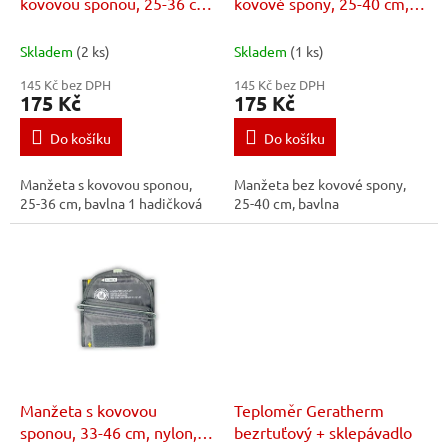
u
kovovou sponou, 25-36 cm,
kovové spony, 25-40 cm,
k
bavlna
bavlna
t
Skladem
(2 ks)
Skladem
(1 ks)
ů
145 Kč bez DPH
145 Kč bez DPH
175 Kč
175 Kč
Do košíku
Do košíku
Manžeta s kovovou sponou,
Manžeta bez kovové spony,
25-36 cm, bavlna 1 hadičková
25-40 cm, bavlna
Manžeta s kovovou
Teploměr Geratherm
sponou, 33-46 cm, nylon, 1
bezrtuťový + sklepávadlo