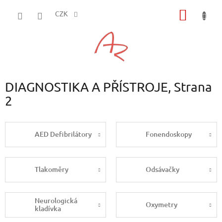
Přejít
NÁKUP
na
CZK
obsah
KOŠÍK
DIAGNOSTIKA A PŘÍSTROJE
, Strana
2
AED Defibrilátory
Fonendoskopy
Tlakoměry
Odsávačky
Neurologická
Oxymetry
kladívka