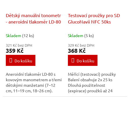
Dětský manuální tonometr
Testovací proužky pro SD
- aneroidní tlakoměr LD-80
GlucoNavii NFC 50ks
Skladem
(12 ks)
Skladem
(5 ks)
321 Kč bez DPH
329 Kč bez DPH
359 Kč
368 Kč
Do košíku
Do košíku
Aneroidní tlakoměr LD-80 s
Měřící (testovací) proužky
kovovým manometrem a třemi
Balení obsahuje 2x 25 ks
dětskými manžetami (7–12
Dlouhá použitelnost
cm, 11–19 cm, 18–26 cm).
(expirace) proužků až 24
Přesné manuální měření
měsíců Určený pouze
krevního tlaku, kovový jehlový
pro model: SD GlucoNavii NFC
ventil, filtrace...