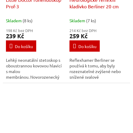
Prof-3
kladívko Berliner 20 cm
Skladem
(8 ks)
Skladem
(7 ks)
198 Kč bez DPH
214 Kč bez DPH
239 Kč
259 Kč
Do košíku
Do košíku
Lehký neonatální stetoskop s
Reflexhamer Berliner se
oboustrannou kovovou hlavicí
používá k tomu, aby byly
s malou
rozeznatelné zvýšené nebo
membránou. Novorozenecký
snížené svalové
fonendoskop.
reflexy. Reflexní kladívko
Beliner je vyrobeno z kovu a
má pryžovou vložku.