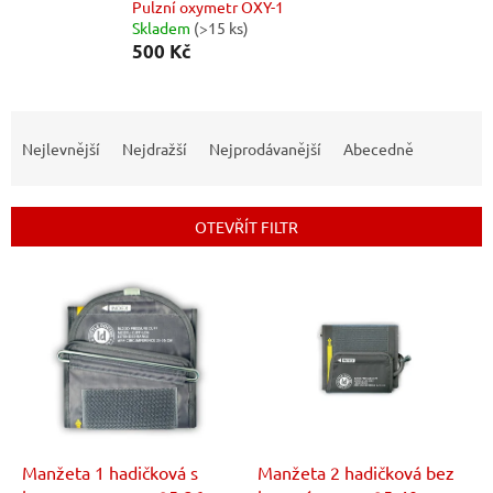
Pulzní oxymetr OXY-1
Skladem
(>15 ks)
500 Kč
Ř
a
Nejlevnější
Nejdražší
Nejprodávanější
Abecedně
z
e
n
OTEVŘÍT FILTR
í
p
V
r
ý
o
p
d
i
u
s
k
p
t
r
ů
o
d
Manžeta 1 hadičková s
Manžeta 2 hadičková bez