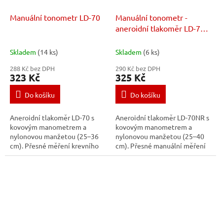
Manuální tonometr LD-70
Manuální tonometr -
aneroidní tlakoměr LD-70
NR
Skladem
(14 ks)
Skladem
(6 ks)
288 Kč bez DPH
290 Kč bez DPH
323 Kč
325 Kč
Do košíku
Do košíku
Aneroidní tlakoměr LD-70 s
Aneroidní tlakoměr LD-70NR s
kovovým manometrem a
kovovým manometrem a
nylonovou manžetou (25–36
nylonovou manžetou (25–40
cm). Přesné měření krevního
cm). Přesné manuální měření
tlaku, kovový jehlový ventil,
krevního tlaku, kovový jehlový
filtrace nasávaného vzduchu a
ventil, filtrace nasávaného
praktická...
vzduchu a...