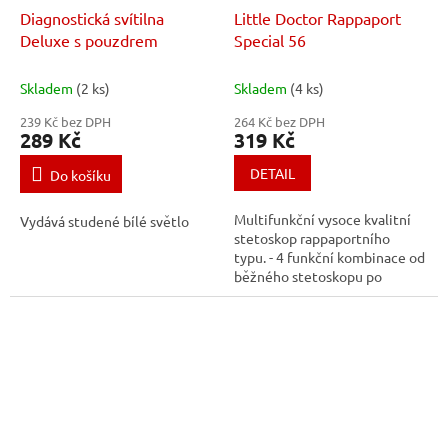
Diagnostická svítilna
Little Doctor Rappaport
Deluxe s pouzdrem
Special 56
Skladem
(2 ks)
Skladem
(4 ks)
239 Kč bez DPH
264 Kč bez DPH
289 Kč
319 Kč
DETAIL
Do košíku
Multifunkční vysoce kvalitní
Vydává studené bílé světlo
stetoskop rappaportního
typu. - 4 funkční kombinace od
běžného stetoskopu po
neonatální stetoskop - délka
trubice 56 cm