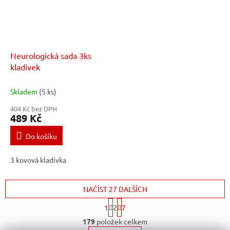
Neurologická sada 3ks
kladívek
Skladem
(5 ks)
404 Kč bez DPH
489 Kč
Do košíku
3 kovová kladívka
NAČÍST 27 DALŠÍCH
S
1
2
7
t
O
r
179
položek celkem
v
á