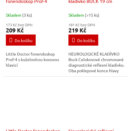
fonendoskop Prof-4
kladívko BUCK 19 cm
Skladem
(3 ks)
Skladem
(>15 ks)
173 Kč bez DPH
181 Kč bez DPH
209 Kč
219 Kč
Do košíku
Do košíku
Little Doctor fonendoskop
NEUROLOGICKÉ KLADÍVKO
Prof-4 s kuželovitou kovovou
Buck Celokovové chromované
hlavicí
diagnostické reflexní kladívko.
Oba poklepové konce hlavy
kladívka jsou opatřeny pryží.
Kladívko
je vybaveno vyjímatelnou...
Little Doctor fonendoskop
Neurologické reflexní