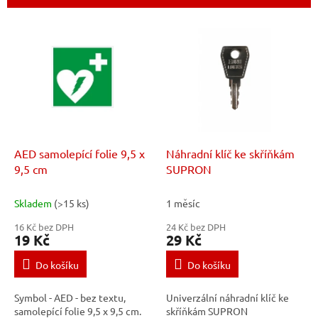
í
p
V
r
ý
o
p
d
i
u
s
k
p
t
r
ů
o
d
AED samolepící folie 9,5 x
Náhradní klíč ke skříňkám
u
9,5 cm
SUPRON
k
t
Skladem
(>15 ks)
1 měsíc
ů
16 Kč bez DPH
24 Kč bez DPH
19 Kč
29 Kč
Do košíku
Do košíku
Symbol - AED - bez textu,
Univerzální náhradní klíč ke
samolepící folie 9,5 x 9,5 cm.
skříňkám SUPRON