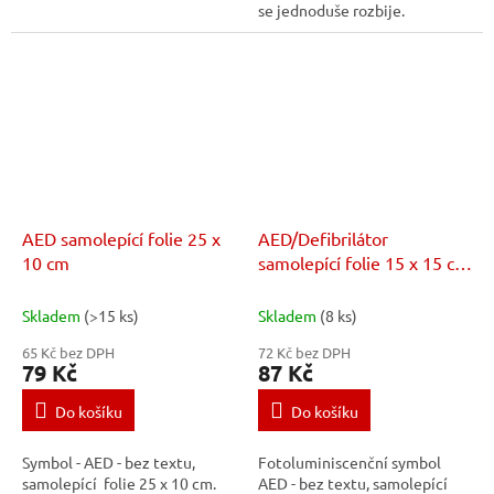
se jednoduše rozbije.
AED samolepící folie 25 x
AED/Defibrilátor
10 cm
samolepící folie 15 x 15 cm
- fotoluminiscenční
samolepka
Skladem
(>15 ks)
Skladem
(8 ks)
65 Kč bez DPH
72 Kč bez DPH
79 Kč
87 Kč
Do košíku
Do košíku
Symbol - AED - bez textu,
Fotoluminiscenční symbol
samolepící folie 25 x 10 cm.
AED - bez textu, samolepící