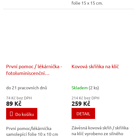
folie 15 x 15 cm.
První pomoc / lékárnička -
Kovová skříňka na klíč
fotoluminiscenční
samolepící folie 10 x 10 cm
do 21 pracovních dnů
Skladem
(2 ks)
74 Kč bez DPH
214 Kč bez DPH
89 Kč
259 Kč
DETAIL
Do košíku
Závěsná kovová skříň / skříňka
První pomoc/lékárnička
na klíč vyrobeno ze silného
samolepící folie 10 x 10 cm