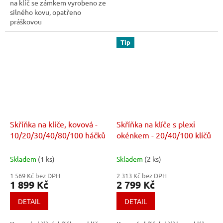
na klíč se zámkem vyrobeno ze
silného kovu, opatřeno
práškovou
barvou RAL9003/3000
Tip
Skříňka na klíče, kovová -
Skříňka na klíče s plexi
10/20/30/40/80/100 háčků
okénkem - 20/40/100 klíčů
Skladem
(1 ks)
Skladem
(2 ks)
1 569 Kč bez DPH
2 313 Kč bez DPH
1 899 Kč
2 799 Kč
DETAIL
DETAIL