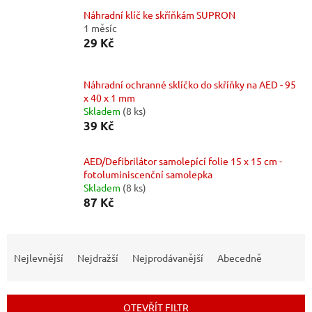
Náhradní klíč ke skříňkám SUPRON
1 měsíc
29 Kč
Náhradní ochranné sklíčko do skříňky na AED - 95
x 40 x 1 mm
Skladem
(8 ks)
39 Kč
AED/Defibrilátor samolepící folie 15 x 15 cm -
fotoluminiscenční samolepka
Skladem
(8 ks)
87 Kč
Ř
a
Nejlevnější
Nejdražší
Nejprodávanější
Abecedně
z
e
n
OTEVŘÍT FILTR