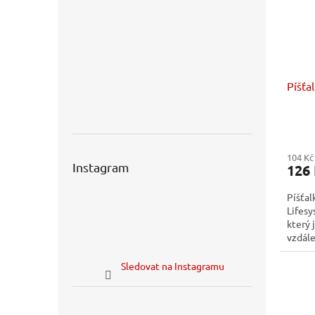
Píšťa
104 Kč
Instagram
126
Píšťal
Lifesy
který 
vzdál
tvar s
Sledovat na Instagramu