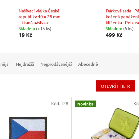
Našívací vlajka České
Dárková sada - P
republiky 40 × 28 mm
kožená peněženk
– tkaná nášivka
klíčenka - Peter
Skladem
(>15 ks)
Skladem
(5 ks)
19 Kč
499 Kč
nější
Nejdražší
Nejprodávanější
Abecedně
OTEVŘÍT FILTR
Kód:
128
Kó
Novinka