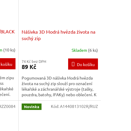
D/BLACK
Nášivka 3D Modrá hvězda života na
suchý zip
em
(10 ks)
Skladem
(6 ks)
74 Kč bez DPH
 košíku
Do košíku
89 Kč
ém zipu
Pogumovaná 3D nášivka Modrá hvězda
ss
života na suchý zip slouží pro označení
ékařské
lékařské a záchranářské výstroje (tašky,
ečení.
pouzdra, batohy, IFAKy) nebo oblečení. K
výbavě či oděvu se...
RZZ0084
Kód:
A1440813102R/RUZ
Novinka