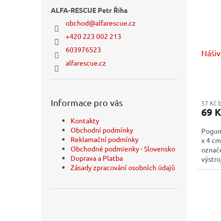
ALFA-RESCUE Petr Říha
obchod
@
alfarescue.cz
+420 223 002 213
603976523
Náši
alfarescue.cz
Informace pro vás
57 Kč 
69 K
Kontakty
Obchodní podmínky
Pogum
Reklamační podmínky
x 4 cm
Obchodné podmienky - Slovensko
označe
Doprava a Platba
výstro
Zásady zpracování osobních údajů
se uch