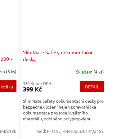
SlimMate Safety dokumentační
 200 ×
desky
dem
(6 ks)
Skladem
(4 ks)
330 Kč bez DPH
DETAIL
 košíku
399 Kč
SlimMate Safety dokumentační desky pro
bezpečné uložení nejen zdravotnické
dokumentace z vysoce kvalitního
materiálu, odolného polypropylenu.
SlimMate Safety dokumentační...
HM/2128
Kód:
PTN SET-M-N003L-CHM/2197