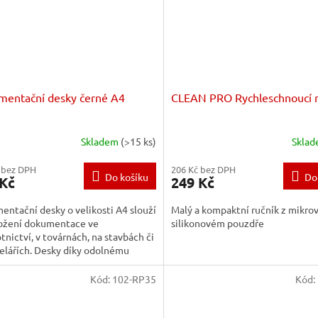
entační desky černé A4
CLEAN PRO Rychleschnoucí r
Skladem
(>15 ks)
Skla
 bez DPH
206 Kč bez DPH
Do košíku
Do
 Kč
249 Kč
ntační desky o velikosti A4 slouží
Malý a kompaktní ručník z mikrov
ložení dokumentace ve
silikonovém pouzdře
tnictví, v továrnách, na stavbách či
elářích. Desky díky odolnému
álu chrání uložené...
Kód:
102-RP35
Kód: