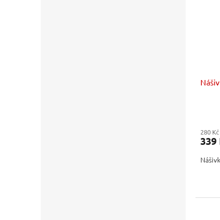
Nášiv
280 Kč
339
Nášivk