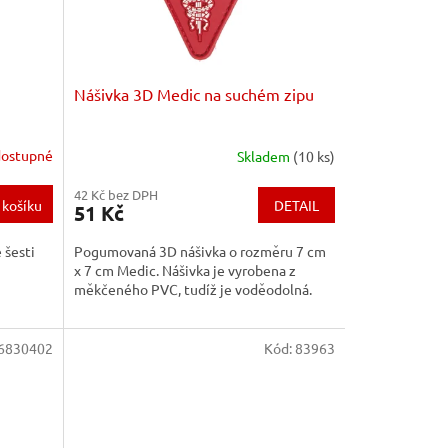
Nášivka 3D Medic na suchém zipu
ostupné
Skladem
(10 ks)
42 Kč bez DPH
DETAIL
 košíku
51 Kč
Pogumovaná 3D nášivka o rozměru 7 cm
 šesti
x 7 cm Medic. Nášivka je vyrobena z
měkčeného PVC, tudíž je voděodolná.
6830402
Kód:
83963