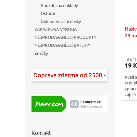
r
ů
Pouzdra na doklady
o
Ostatní
d
Dokumentační desky
u
Našív
k
ZAKÁZKOVÁ VÝROBA
28 mm
t
NEJPRODÁVANĚJŠÍ PRODUKTY
ů
NEJPRODÁVANĚJŠÍ BATOHY
Značky
16 Kč 
19 K
Doprava zdarma od 2500,-
Kvalit
republ
zpraco
zajišť
pracovn
Kontakt