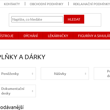
KONTAKTY
OBCHODNÍ PODMÍNKY
REKLAMAČNÍ PODMÍNK
HLEDAT
ŘÍSTROJE
DÝCHÁNÍ
LÉKÁRNIČKY
FIGURÍNY A SIMUL
LŇKY A DÁRKY
P
Peněženky
Nášivky
d
Dokumentační
desky
odávanější