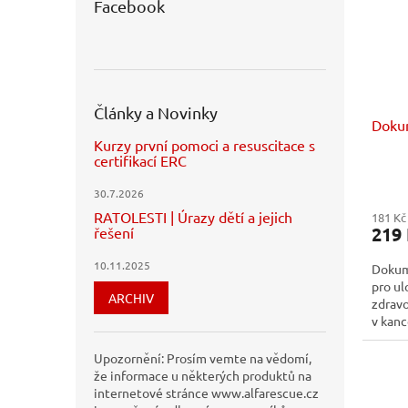
Facebook
Články a Novinky
Dokum
Kurzy první pomoci a resuscitace s
certifikací ERC
30.7.2026
RATOLESTI | Úrazy dětí a jejich
181 Kč
219
řešení
10.11.2025
Dokume
pro u
ARCHIV
zdravo
v kanc
materi
Upozornění: Prosím vemte na vědomí,
že informace u některých produktů na
internetové stránce www.alfarescue.cz