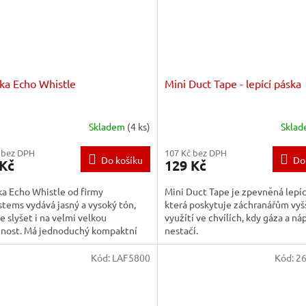
lka Echo Whistle
Mini Duct Tape - lepící páska
Skladem
(4 ks)
Skla
 bez DPH
107 Kč bez DPH
Do košíku
Do
 Kč
129 Kč
ka Echo Whistle od firmy
Mini Duct Tape je zpevněná lepíc
stems vydává jasný a vysoký tón,
která poskytuje záchranářům vyš
je slyšet i na velmi velkou
využítí ve chvílích, kdy gáza a náp
enost. Má jednoduchý kompaktní
nestačí.
 ergonometrickým designem....
Kód:
LAF5800
Kód:
2