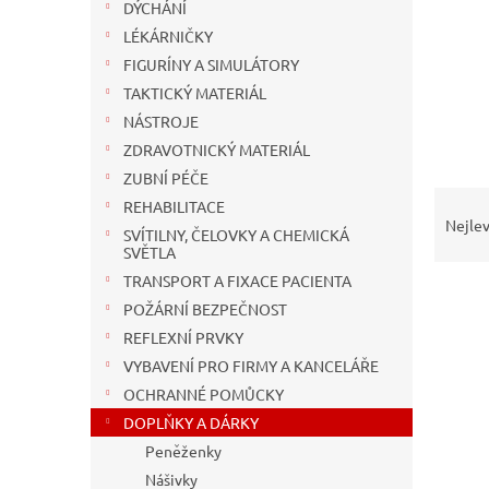
n
DÝCHÁNÍ
e
LÉKÁRNIČKY
l
FIGURÍNY A SIMULÁTORY
TAKTICKÝ MATERIÁL
NÁSTROJE
ZDRAVOTNICKÝ MATERIÁL
ZUBNÍ PÉČE
Ř
REHABILITACE
a
Nejlev
SVÍTILNY, ČELOVKY A CHEMICKÁ
z
SVĚTLA
e
TRANSPORT A FIXACE PACIENTA
n
POŽÁRNÍ BEZPEČNOST
í
REFLEXNÍ PRVKY
p
V
r
VYBAVENÍ PRO FIRMY A KANCELÁŘE
ý
o
OCHRANNÉ POMŮCKY
p
d
i
DOPLŇKY A DÁRKY
u
s
Peněženky
k
p
Nášivky
t