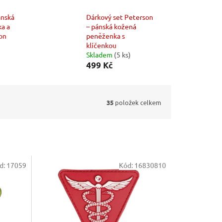
ánská
Dárkový set Peterson
a a
– pánská kožená
son
peněženka s
klíčenkou
Skladem
(5 ks)
499 Kč
35
položek celkem
d:
17059
Kód:
16830810