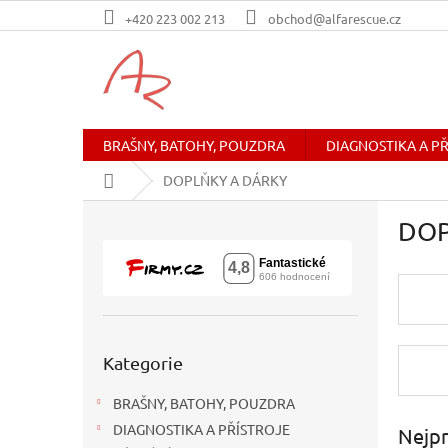
Přejít
+420 223 002 213
obchod@alfarescue.cz
na
obsah
BRAŠNY, BATOHY, POUZDRA
DIAGNOSTIKA A P
Domů
DOPLŇKY A DÁRKY
P
DOP
o
s
t
r
a
n
Přeskočit
n
Kategorie
kategorie
í
BRAŠNY, BATOHY, POUZDRA
p
a
DIAGNOSTIKA A PŘÍSTROJE
Nejpr