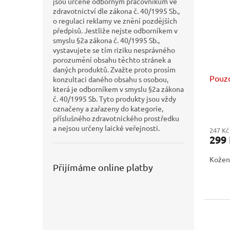
jsou určené odborným pracovníkům ve
zdravotnictví dle zákona č. 40/1995 Sb.,
o regulaci reklamy ve znění pozdějších
předpisů. Jestliže nejste odborníkem v
smyslu §2a zákona č. 40/1995 Sb.,
vystavujete se tím riziku nesprávného
porozumění obsahu těchto stránek a
daných produktů. Zvažte proto prosím
Pouzd
konzultaci daného obsahu s osobou,
která je odborníkem v smyslu §2a zákona
č. 40/1995 Sb. Tyto produkty jsou vždy
označeny a zařazeny do kategorie,
příslušného zdravotnického prostředku
a nejsou určeny laické veřejnosti.
247 Kč
299
Kožen
Přijímáme online platby