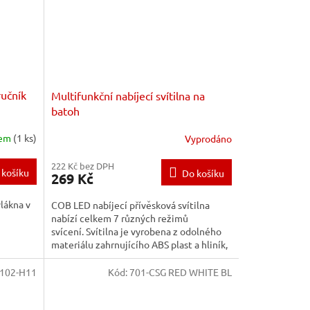
učník
Multifunkční nabíjecí svítilna na
batoh
dem
(1 ks)
Vyprodáno
222 Kč bez DPH
 košíku
Do košíku
269 Kč
lákna v
COB LED nabíjecí přívěsková svítilna
nabízí celkem 7 různých režimů
svícení. Svítilna je vyrobena z odolného
materiálu zahrnujícího ABS plast a hliník,
což jí...
102-H11
Kód:
701-CSG RED WHITE BL