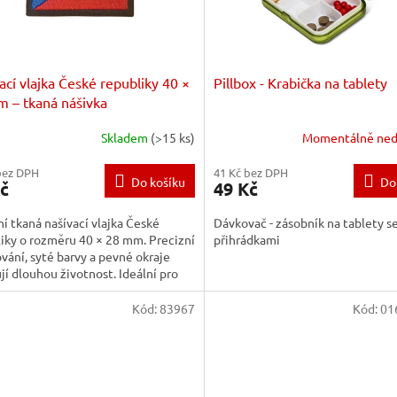
ací vlajka České republiky 40 ×
Pillbox - Krabička na tablety
 – tkaná nášivka
Skladem
(>15 ks)
Momentálně ned
bez DPH
41 Kč bez DPH
Do košíku
Do
č
49 Kč
ní tkaná našívací vlajka České
Dávkovač - zásobník na tablety se
iky o rozměru 40 × 28 mm. Precizní
přihrádkami
vání, syté barvy a pevné okraje
ují dlouhou životnost. Ideální pro
í, taktický i...
Kód:
83967
Kód:
01