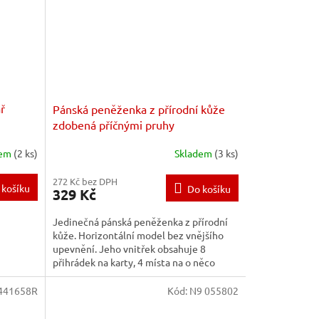
ř
Pánská peněženka z přírodní kůže
zdobená příčnými pruhy
dem
(2 ks)
Skladem
(3 ks)
272 Kč bez DPH
 košíku
Do košíku
329 Kč
Jedinečná pánská peněženka z přírodní
kůže. Horizontální model bez vnějšího
upevnění. Jeho vnitřek obsahuje 8
přihrádek na karty, 4 místa na o něco
větší doklady, tedy...
441658R
Kód:
N9 055802