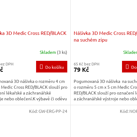
vka 3D Medic Cross RED/BLACK
Nášivka 3D Medic Cross RE
na suchém zipu
Skladem
(3 ks)
Sklad
bez DPH
65 Kč bez DPH
Do košíku
Do
č
79 Kč
ovaná 3D nášivka o rozměru 4 cm
Pogumovaná 3D nášivka na such
 Medic Cross RED/BLACK slouží pro
o rozměru 5 cm x 5 cm Medic Cro
ní lékařské a záchranářské
RED/BLACK slouží pro označení l
je nebo oblečení.K výbavě či oděvu
a záchranářské výstroje nebo obl
ycuje přišitím....
Nášivka je vyrobena z...
Kód:
GW-ERG-PP-24
Kód:
NO