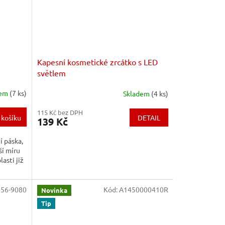
Kapesní kosmetické zrcátko s LED
světlem
dem
(7 ks)
Skladem
(4 ks)
115 Kč bez DPH
DETAIL
 košíku
139 Kč
í páska,
ší míru
lasti již
656-9080
Kód:
A1450000410R
Novinka
Tip