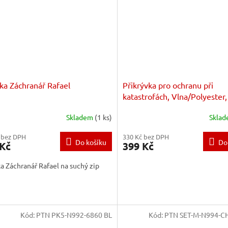
ka Záchranář Rafael
Přikrývka pro ochranu při
katastrofách, Vlna/Polyester,
150 cm
Skladem
(1 ks)
Skla
 bez DPH
330 Kč bez DPH
Do košíku
Do
 Kč
399 Kč
a Záchranář Rafael na suchý zip
Kód:
PTN PK5-N992-6860 BL
Kód:
PTN SET-M-N994-C