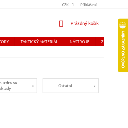
Y
OBCHODNÉ PODMIENKY - SLOVENSKO
CZK
Přihlášení
DOPRAVA A PLATBA
NÁKUPNÍ
Prázdný košík
KOŠÍK
ÁTORY
TAKTICKÝ MATERIÁL
NÁSTROJE
ZDRAVOTNICK
ouzdra na
Ostatní
oklady