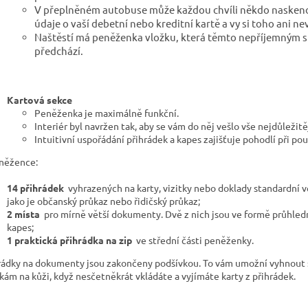
V přeplněném autobuse může každou chvíli někdo nasken
údaje o vaší debetní nebo kreditní kartě a vy si toho ani n
Naštěstí má peněženka vložku, která těmto nepříjemným s
předchází.
Kartová sekce
Peněženka je maximálně funkční.
Interiér byl navržen tak, aby se vám do něj vešlo vše nejdůležitěj
Intuitivní uspořádání přihrádek a kapes zajišťuje pohodlí při pou
něžence:
14 přihrádek
vyhrazených na karty, vizitky nebo doklady standardní ve
jako je občanský průkaz nebo řidičský průkaz;
2 místa
pro mírně větší dokumenty. Dvě z nich jsou ve formě průhle
kapes;
1 praktická přihrádka na zip
ve střední části peněženky.
rádky na dokumenty jsou zakončeny podšívkou. To vám umožní vyhnout 
kám na kůži, když nesčetněkrát vkládáte a vyjímáte karty z přihrádek.