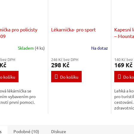
nička pro policisty
Lékarnička- pro sport
Kapesní l
09
– Mounta
Skladem
(4 ks)
Na dotaz
 bez DPH
246 Kč bez DPH
140 Kč bez
 Kč
298 Kč
169 Kč
o košíku
Do košíku
Do ko
vá lékárnička se
Lehká a ko
dním vybavením pro
pro turisti
nutí první pomoci.
cestování.
zdravotni
ošetření d
přírodě.
s
Podobné (10)
Diskuze