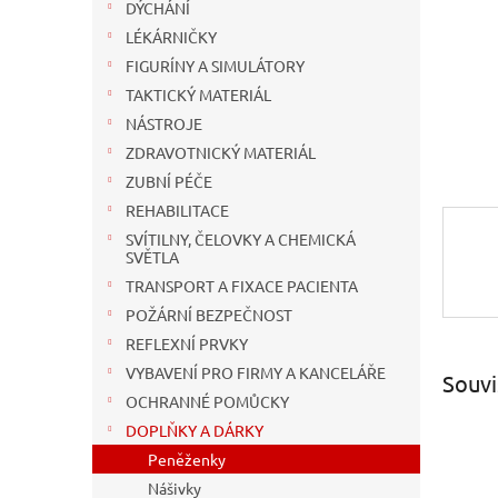
n
DÝCHÁNÍ
e
LÉKÁRNIČKY
l
FIGURÍNY A SIMULÁTORY
TAKTICKÝ MATERIÁL
NÁSTROJE
ZDRAVOTNICKÝ MATERIÁL
ZUBNÍ PÉČE
REHABILITACE
SVÍTILNY, ČELOVKY A CHEMICKÁ
SVĚTLA
TRANSPORT A FIXACE PACIENTA
POŽÁRNÍ BEZPEČNOST
REFLEXNÍ PRVKY
VYBAVENÍ PRO FIRMY A KANCELÁŘE
Souvi
OCHRANNÉ POMŮCKY
DOPLŇKY A DÁRKY
Peněženky
Nášivky