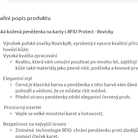
ailní popis produktu
ká kožená peněženka na karty s RFID Protect - Rovicky
Výrobek polské značky Rovicky®, vyrobený z vysoce kvalitní přír
hovězí kůže;
Vysoká kvalita zpracování
Kvalitu, která vám umožní používat po mnoho let, zajišťuj
kůže také materiály jako pevné nitě, podšívka a kovové prv
Elegantní styl
Černá je klasická barva a peněženka v této barvě vám dává
pohodlí a vědomí, že se můžete cítit módně.
Přední stranu peněženky zdobí elegantní červený pruh;
Prostorný interiér
Vejde se velké množství karet a hotovosti;
Bezpečnost na nejvyšší úrovni
Zmíněná technologie RFID chrání peněženku proti zlodě
pomocí čteček karet.