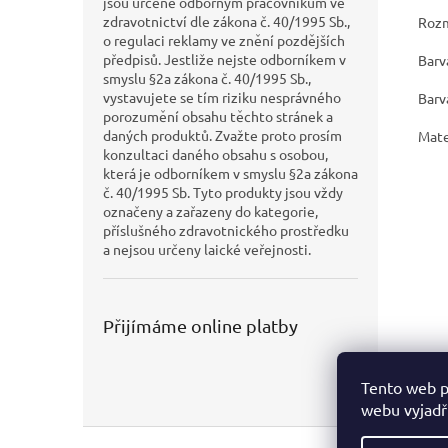
jsou určené odborným pracovníkům ve
zdravotnictví dle zákona č. 40/1995 Sb.,
Rozm
o regulaci reklamy ve znění pozdějších
předpisů. Jestliže nejste odborníkem v
Barv
smyslu §2a zákona č. 40/1995 Sb.,
vystavujete se tím riziku nesprávného
Barv
porozumění obsahu těchto stránek a
daných produktů. Zvažte proto prosím
Mate
konzultaci daného obsahu s osobou,
která je odborníkem v smyslu §2a zákona
č. 40/1995 Sb. Tyto produkty jsou vždy
označeny a zařazeny do kategorie,
příslušného zdravotnického prostředku
a nejsou určeny laické veřejnosti.
Přijímáme online platby
Tento web p
webu vyjadřu
Z