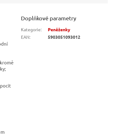
Doplňkové parametry
Kategorie
:
Peněženky
EAN
:
5903051093012
odní
í kromě
ky;
 pocit
jům