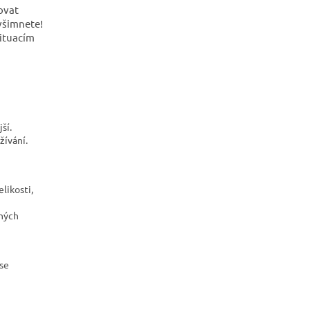
ovat
evšimnete!
ituacím
ší.
žívání.
likosti,
dných
se