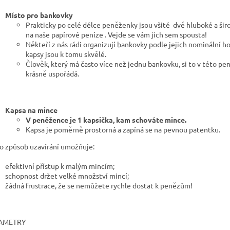
Místo pro bankovky
Prakticky po celé délce peněženky jsou všité dvě hluboké a šir
na naše papírové peníze
. Vejde se vám jich sem spousta!
Někteří z nás rádi organizují bankovky podle jejich nominální h
kapsy jsou k tomu skvělé.
Člověk, který má často více než jednu bankovku, si to v této p
krásně uspořádá.
Kapsa na mince
V peněžence je 1 kapsička, kam schováte mince.
Kapsa je poměrně prostorná a zapíná se na pevnou patentku.
o způsob uzavírání umožňuje:
efektivní přístup k malým mincím;
schopnost držet velké množství mincí;
žádná frustrace, že se nemůžete rychle dostat k penězům!
AMETRY