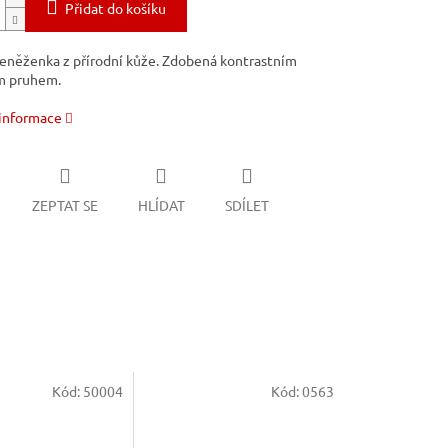
Přidat do košíku
eněženka z přírodní kůže. Zdobená kontrastním
m pruhem.
 informace
ZEPTAT SE
HLÍDAT
SDÍLET
Kód:
50004
Kód:
0563