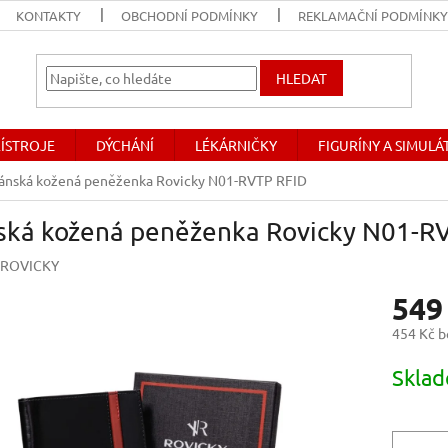
KONTAKTY
OBCHODNÍ PODMÍNKY
REKLAMAČNÍ PODMÍNK
HLEDAT
ŘÍSTROJE
DÝCHÁNÍ
LÉKÁRNIČKY
FIGURÍNY A SIMUL
ánská kožená peněženka Rovicky N01-RVTP RFID
ská kožená peněženka Rovicky N01-R
ROVICKY
549
454 Kč 
Měrná
Skla
cena: