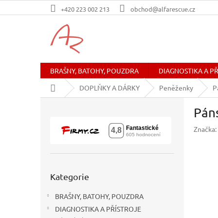
Přejít
+420 223 002 213
obchod@alfarescue.cz
na
obsah
BRAŠNY, BATOHY, POUZDRA
DIAGNOSTIKA A P
Domů
DOPLŇKY A DÁRKY
Peněženky
P
P
Pán
o
s
Značka:
t
r
a
n
Přeskočit
n
Kategorie
kategorie
í
BRAŠNY, BATOHY, POUZDRA
p
a
DIAGNOSTIKA A PŘÍSTROJE