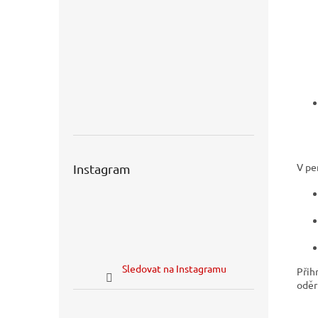
V pe
Instagram
Sledovat na Instagramu
Přih
oděr