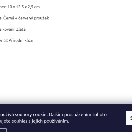
ěr: 10 x 12,5 x 2,5 cm
a: Černá + červený proužek
a kování: Zlatá
riál: Přírodní kůže
oužívá soubory cookie. Dalším procházením tohoto
jete souhlas s jejich používáním.