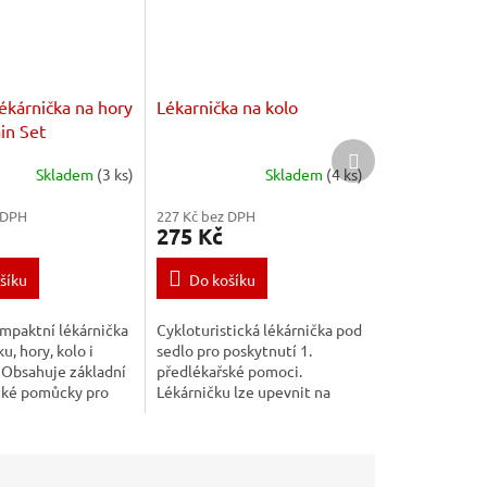
ékárnička na hory
Lékarnička na kolo
in Set
Další
produkt
Skladem
(3 ks)
Skladem
(4 ks)
 DPH
227 Kč bez DPH
275 Kč
šíku
Do košíku
mpaktní lékárnička
Cykloturistická lékárnička pod
ku, hory, kolo i
sedlo pro poskytnutí 1.
 Obsahuje základní
předlékařské pomoci.
cké pomůcky pro
Lékárničku lze upevnit na
robných poranění v
různé typy kol pomocí
suchých zipů. Píšťalka může
být nápomocná k odehnání...