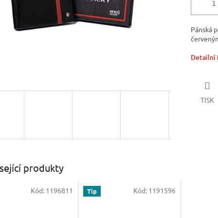
Pánská p
červený
Detailní
TISK
sející produkty
Kód:
1196811
Kód:
1191596
Tip