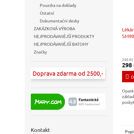
Pouzdra na doklady
Ostatní
Dokumentační desky
ZAKÁZKOVÁ VÝROBA
Lékár
SM90
NEJPRODÁVANĚJŠÍ PRODUKTY
NEJPRODÁVANĚJŠÍ BATOHY
Značky
246 Kč
298
Doprava zdarma od 2500,-
D
Opasko
zákla
poskyt
Kontakt
Popi