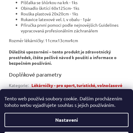
Píšťalka se šňůrkou na krk - 1ks
Obinadlo škrtící 60x125cm- 1ks
Rouška plastová 20x20cm - 1ks
Rukavice latexové vel. L v obalu - 1pár
Příručka první pomoci podle nejnovějších Guidelines
vypracovaná profesionálním záchranářem
Rozměr lékárničky: 11cmx13cmx4cm
Důležité upozornění – tento produkt je zdravotnický
prostředek, čtěte pečlivě návod k použití a informace o
bezpečném používání.
Doplňkové parametry
Kategorie
:
Lékárničky - pro sport, turistické, volnočasové
Záruka
:
2 roky
Tento web používá soubory cookie. Dalším procházením
tohoto webu vyjadřujete souhlas s jejich používáním.
Z
á
Nastavení
Vytvořil Shoptet
p
a