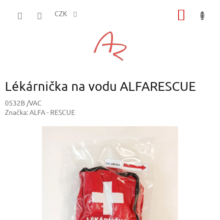
Přejít
NÁKUP
na
CZK
obsah
KOŠÍK
Lékárnička na vodu ALFARESCUE
0532B /VAC
Značka:
ALFA - RESCUE