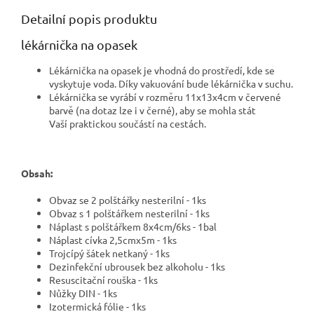
Detailní popis produktu
lékárnička na opasek
Lékárnička na opasek je vhodná do prostředí, kde se
vyskytuje voda. Díky vakuování bude lékárnička v suchu.
Lékárnička se vyrábí v rozměru 11x13x4cm v červené
barvě (na dotaz lze i v černé), aby se mohla stát
Vaší praktickou součástí na cestách.
Obsah:
Obvaz se 2 polštářky nesterilní - 1ks
Obvaz s 1 polštářkem nesterilní - 1ks
Náplast s polštářkem 8x4cm/6ks - 1bal
Náplast cívka 2,5cmx5m - 1ks
Trojcípý šátek netkaný - 1ks
Dezinfekční ubrousek bez alkoholu - 1ks
Resuscitační rouška - 1ks
Nůžky DIN - 1ks
Izotermická fólie - 1ks