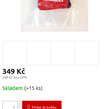
349 Kč
288 Kč bez DPH
Měrná
Skladem
(>15 ks)
cena:
Přidat do košíku