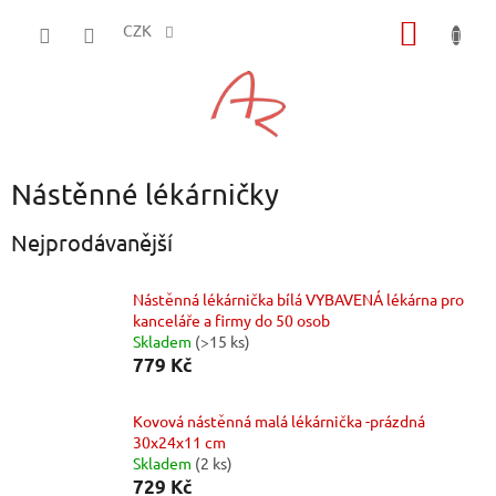
Přejít
NÁKUP
na
CZK
obsah
KOŠÍK
Nástěnné lékárničky
Nejprodávanější
Nástěnná lékárnička bílá VYBAVENÁ lékárna pro
kanceláře a firmy do 50 osob
Skladem
(>15 ks)
779 Kč
Kovová nástěnná malá lékárnička -prázdná
30x24x11 cm
Skladem
(2 ks)
729 Kč