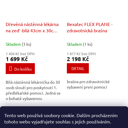
Dřevěná nástěnná lékárna
Bexatec FLEX PLANE -
na zeď -bílá 43cm x 30cm x
zdravotnická brašna
14cm, vybavená pro 30
osob
Skladem
(3 ks)
Skladem
(1 ks)
1 404 Kč bez DPH
1 817 Kč bez DPH
1 699 Kč
2 198 Kč
DETAIL
Do košíku
brašna pro zdravotnické
Bílá nástěnná lékárnička do 30
vybavení první pomoci
osob slouží pro poskytnutí 1.
předlékařské pomoci. Jedná se
o bohatě vybavenou
nástěnnou lékárničku se
zaměřením na univerzální
10
položek celkem
O
použití.
Tento web používá soubory cookie. Dalším procházením
v
tohoto webu vyjadřujete souhlas s jejich používáním.
Z
l