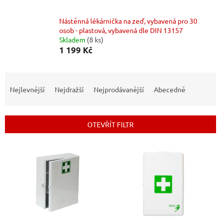
Nástěnná lékárnička na zeď, vybavená pro 30
osob - plastová, vybavená dle DIN 13157
Skladem
(8 ks)
1 199 Kč
Ř
a
Nejlevnější
Nejdražší
Nejprodávanější
Abecedně
z
e
n
OTEVŘÍT FILTR
í
p
V
r
ý
o
p
d
i
u
s
k
p
t
r
ů