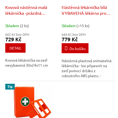
o
d
Kovová nástěnná malá
Nástěnná lékárnička bílá
u
lékárnička -prázdná
VYBAVENÁ lékárna pro
k
30x24x11 cm
kanceláře a firmy do 50
t
osob
Skladem
(2 ks)
Skladem
(>15 ks)
ů
602 Kč bez DPH
644 Kč bez DPH
729 Kč
779 Kč
DETAIL
Do košíku
Kovová lékárnička na zeď-
Nástěnná plastová snímatelná
nevybavená 30x24x11 cm
lékárnička - lze připevnit na
zeď pomocí držáku z
robustního ABS plastu. -
Snadno lze z držáku vyjmout a
přenést na místo
Tip
úrazu.Technický...