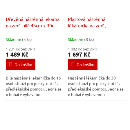
Dřevěná nástěnná lékárna
Plastová nástěnná
na zeď -bílá 43cm x 30cm x
lékárnička na zeď ,
14cm, vybavená pro 15
vybavená pro 30 osob
osob
Skladem
(3 ks)
Skladem
(8 ks)
1 231 Kč bez DPH
1 402 Kč bez DPH
1 489 Kč
1 697 Kč
Do košíku
Do košíku
Bílá nástěnná lékárnička do 15
Nástěnná lékárnička do 30
osob slouží pro poskytnutí 1.
osob slouží pro poskytnutí 1.
předlékařské pomoci. Jedná se
předlékařské pomoci. Jedná se
o bohatě vybavenou
o bohatě vybavenou
nástěnnou lékárničku se
nástěnnou lékárničku se
zaměřením na univerzální
zaměřením na univerzální
použití.
použití.