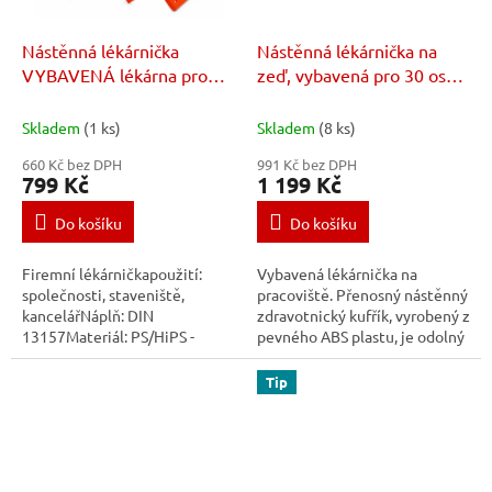
Nástěnná lékárnička
Nástěnná lékárnička na
VYBAVENÁ lékárna pro
zeď, vybavená pro 30 osob
kanceláře a firmy do 50
- plastová, vybavená dle
osob
DIN 13157
Skladem
(1 ks)
Skladem
(8 ks)
660 Kč bez DPH
991 Kč bez DPH
799 Kč
1 199 Kč
Do košíku
Do košíku
Firemní lékárničkapoužití:
Vybavená lékárnička na
společnosti, staveniště,
pracoviště. Přenosný nástěnný
kancelářNáplň: DIN
zdravotnický kufřík, vyrobený z
13157Materiál: PS/HiPS -
pevného ABS plastu, je odolný
vysoce odolný, houževnatý
vůči nárazům. Lékárnička je
polystyrén- Je velmi pevný a
vybavená až pro 30 osob dle
Tip
houževnatý, má dobrou...
normy...