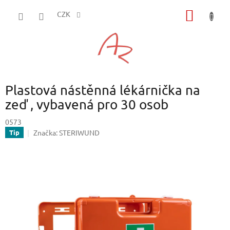
Přejít
NÁKUP
na
CZK
obsah
KOŠÍK
Plastová nástěnná lékárnička na
zeď , vybavená pro 30 osob
0573
Značka:
STERIWUND
Tip