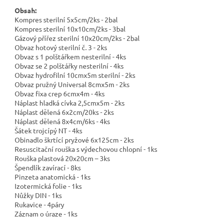
Obsah:
Kompres sterilní 5x5cm/2ks - 2bal
Kompres sterilní 10x10cm/2ks - 3bal
Gázový přířez sterilní 10x20cm/2ks - 2bal
Obvaz hotový sterilní č. 3 - 2ks
Obvaz s 1 polštářkem nesterilní - 4ks
Obvaz se 2 polštářky nesterilní - 4ks
Obvaz hydrofilní 10cmx5m sterilní - 2ks
Obvaz pružný Universal 8cmx5m - 2ks
Obvaz fixa crep 6cmx4m - 4ks
Náplast hladká cívka 2,5cmx5m - 2ks
Náplast dělená 6x2cm/20ks - 2ks
Náplast dělená 8x4cm/6ks - 4ks
Šátek trojcípý NT - 4ks
Obinadlo škrtící pryžové 6x125cm - 2ks
Resuscitační rouška s výdechovou chlopní - 1ks
Rouška plastová 20x20cm – 3ks
Špendlík zavírací - 8ks
Pinzeta anatomická - 1ks
Izotermická folie - 1ks
Nůžky DIN - 1ks
Rukavice - 4páry
Záznam o úraze - 1ks