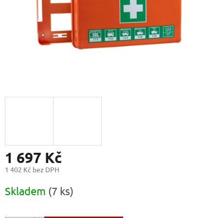
1 697 Kč
1 402 Kč bez DPH
Měrná
Skladem
(7 ks)
cena: