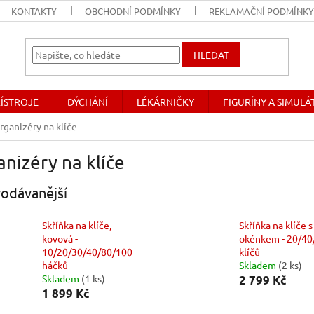
KONTAKTY
OBCHODNÍ PODMÍNKY
REKLAMAČNÍ PODMÍNK
HLEDAT
ŘÍSTROJE
DÝCHÁNÍ
LÉKÁRNIČKY
FIGURÍNY A SIMUL
rganizéry na klíče
nizéry na klíče
odávanější
Skříňka na klíče,
Skříňka na klíče s
kovová -
okénkem - 20/40
10/20/30/40/80/100
klíčů
háčků
Skladem
(2 ks)
Skladem
(1 ks)
2 799 Kč
1 899 Kč