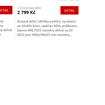
2 313 Kč bez DPH
ETAIL
DETAIL
2 799 Kč
rvy
Kovová skříň / skříňka na klíče vyrobeno
vu,
ze silného kovu, opatřen bílou práškovou
y skříně
barvou RAL7035 rozměry skříně na 20
m
klíčů jsou 460x240x55 mm rozměry...