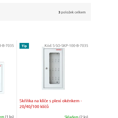
3
položek celkem
0-B-7035
Kód:
S-SO-SKP-100-B-7035
Tip
Skříňka na klíče s plexi okénkem -
20/40/100 klíčů
dem
(1 ks)
Skladem
(2 ks)