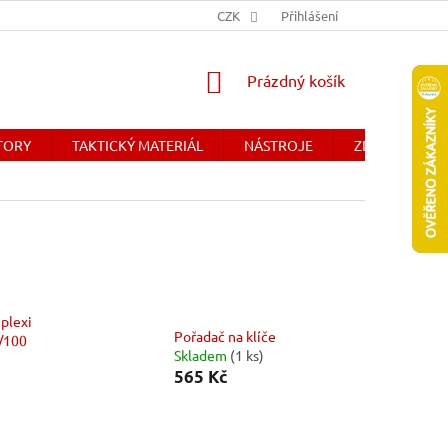
Y
OBCHODNÉ PODMIENKY - SLOVENSKO
CZK
Přihlášení
DOPRAVA A PLATBA
NÁKUPNÍ
Prázdný košík
KOŠÍK
ÁTORY
TAKTICKÝ MATERIÁL
NÁSTROJE
ZDRAVOTNICK
 plexi
Pořadač na klíče
/100
Skladem
(1 ks)
565 Kč