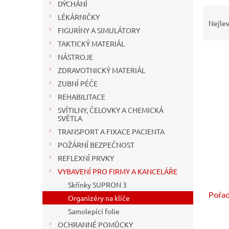
n
DÝCHÁNÍ
Ř
e
LÉKÁRNIČKY
a
l
Nejlev
FIGURÍNY A SIMULÁTORY
z
e
TAKTICKÝ MATERIÁL
n
NÁSTROJE
í
ZDRAVOTNICKÝ MATERIÁL
p
V
ZUBNÍ PÉČE
r
ý
REHABILITACE
o
p
SVÍTILNY, ČELOVKY A CHEMICKÁ
d
i
SVĚTLA
u
s
TRANSPORT A FIXACE PACIENTA
k
p
t
POŽÁRNÍ BEZPEČNOST
r
ů
REFLEXNÍ PRVKY
o
VYBAVENÍ PRO FIRMY A KANCELÁŘE
d
u
Skřínky SUPRON 3
Pořad
k
Organizéry na klíče
t
Samolepící folie
ů
OCHRANNÉ POMŮCKY