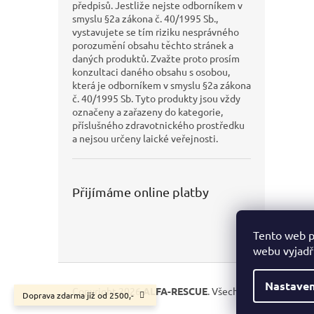
předpisů. Jestliže nejste odborníkem v
smyslu §2a zákona č. 40/1995 Sb.,
vystavujete se tím riziku nesprávného
porozumění obsahu těchto stránek a
daných produktů. Zvažte proto prosím
konzultaci daného obsahu s osobou,
která je odborníkem v smyslu §2a zákona
č. 40/1995 Sb. Tyto produkty jsou vždy
označeny a zařazeny do kategorie,
příslušného zdravotnického prostředku
a nejsou určeny laické veřejnosti.
Přijímáme online platby
Tento web p
webu vyjadřu
Z
á
Nastaven
Copyright 2026
ALFA-RESCUE
. Všechna práva vyhraze
Doprava zdarma již od 2500,-
p