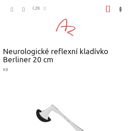
Přejít
NÁKUP
na
CZK
obsah
KOŠÍK
Neurologické reflexní kladívko
Berliner 20 cm
KB