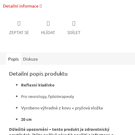
Detailní informace
ZEPTAT SE
HLÍDAT
SDÍLET
Popis
Diskuze
Detailní popis produktu
Reflexní kladívko
Pro neurology, fyzioterapeuty
Vyrobeno výhradně z kovu + pryžová vložka
20 cm
Důležité upozornění – tento produkt je zdravotnický
prostředek, čtěte pečlivě návod k použití a informace o