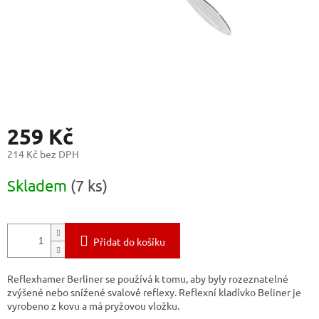
259 Kč
214 Kč bez DPH
Měrná
Skladem
(7 ks)
cena:
Přidat do košíku
Reflexhamer Berliner se používá k tomu, aby byly rozeznatelné
zvýšené nebo snížené svalové reflexy.
Reflexní kladívko Beliner je
vyrobeno z kovu a má pryžovou vložku.