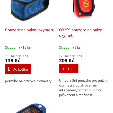
i
u
s
k
p
t
r
ů
o
d
Pouzdro na pulzní oxymetr
OXY'S pouzdro na pulzní
u
oxymetr
k
t
Skladem
(>15 ks)
Skladem
(3 ks)
ů
115 Kč bez DPH
173 Kč bez DPH
139 Kč
209 Kč
DETAIL
Do košíku
Univerzální pouzdro pro pulzní
pouzdro na prstové oxymetry.
oxymetr s polstrovaným
interiérem, ochranou proti
poškození a možností
uchycení na opasek nebo
pomocí karabiny.