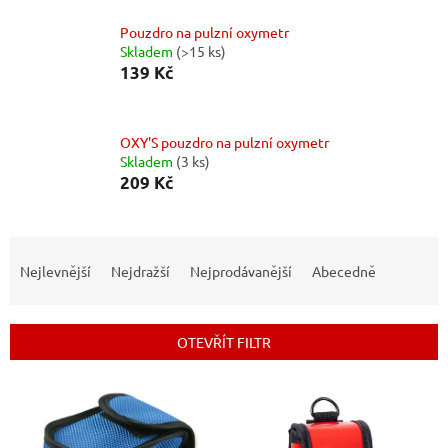
Pouzdro na pulzní oxymetr
Skladem
(>15 ks)
139 Kč
OXY'S pouzdro na pulzní oxymetr
Skladem
(3 ks)
209 Kč
Ř
a
Nejlevnější
Nejdražší
Nejprodávanější
Abecedně
z
e
n
OTEVŘÍT FILTR
í
p
V
r
ý
o
p
d