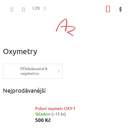
Přejít
NÁKUP
na
CZK
obsah
KOŠÍK
Oxymetry
Příslušenství k
oxymetru
Nejprodávanější
Pulzní oxymetr OXY-1
Skladem
(>15 ks)
500 Kč