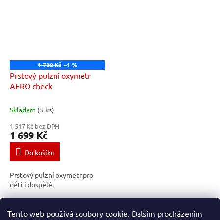
1 720 Kč
–1 %
Prstový pulzní oxymetr
AERO check
Skladem
(5 ks)
1 517 Kč bez DPH
1 699 Kč
Do košíku
Prstový pulzní oxymetr pro
děti i dospělé.
5
položek celkem
O
Tento web používá soubory cookie. Dalším procházením