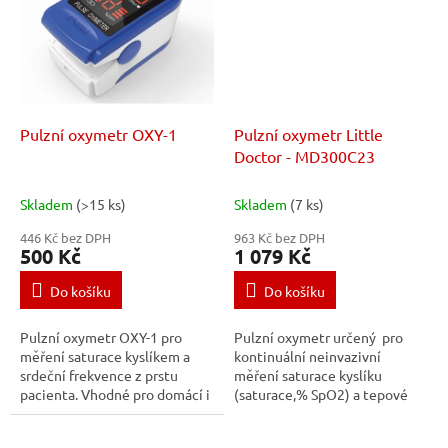
Pulzní oxymetr OXY-1
Pulzní oxymetr Little
Doctor - MD300C23
Skladem
(>15 ks)
Skladem
(7 ks)
446 Kč bez DPH
963 Kč bez DPH
500 Kč
1 079 Kč
Do košíku
Do košíku
Pulzní oxymetr OXY-1 pro
Pulzní oxymetr určený pro
měření saturace kyslíkem a
kontinuální neinvazivní
srdeční frekvence z prstu
měření saturace kyslíku
pacienta. Vhodné pro domácí i
(saturace,% SpO2) a tepové
profesionální použití, v rodině
frekvence
nebo v nemocnici.