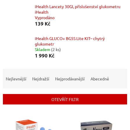
iHealth Lancety 30GI, příslušenství glukometru
iHealth
Vyprodáno
139 Kč
iHealth GLUCO+ BG5S Lite KIT– chytrý
glukometr
Skladem
(2 ks)
1 990 Kč
Ř
a
Nejlevnější
Nejdražší
Nejprodávanější
Abecedně
z
e
n
OTEVŘÍT FILTR
í
p
V
r
ý
o
p
d