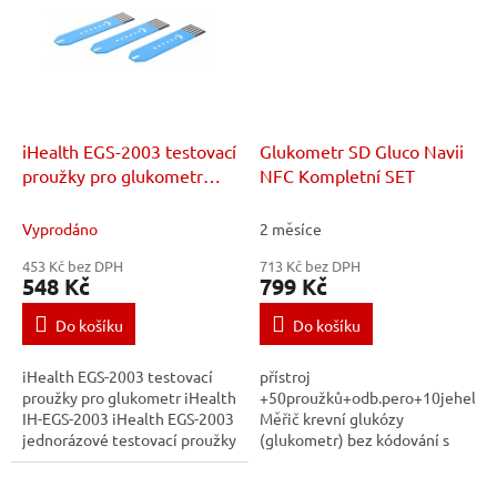
iHealth EGS-2003 testovací
Glukometr SD Gluco Navii
proužky pro glukometr
NFC Kompletní SET
iHealth
Vyprodáno
2 měsíce
453 Kč bez DPH
713 Kč bez DPH
548 Kč
799 Kč
Do košíku
Do košíku
iHealth EGS-2003 testovací
přístroj
proužky pro glukometr iHealth
+50proužků+odb.pero+10jehel
IH-EGS-2003 iHealth EGS-2003
Měřič krevní glukózy
jednorázové testovací proužky
(glukometr) bez kódování s
pro smart systém testování
NFC připojením na
krevní glukózy...
Smartphony.