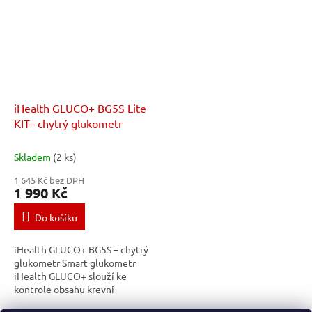
iHealth GLUCO+ BG5S Lite
KIT– chytrý glukometr
Skladem
(2 ks)
1 645 Kč bez DPH
1 990 Kč
Do košíku
iHealth GLUCO+ BG5S – chytrý
glukometr Smart glukometr
iHealth GLUCO+ slouží ke
kontrole obsahu krevní
glukózy. Součástí glukometru