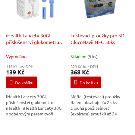
i
u
s
k
p
t
r
ů
o
d
iHealth Lancety 30GI,
Testovací proužky pro SD
u
příslušenství glukometru
GlucoNavii NFC 50ks
k
iHealth
t
Vyprodáno
Skladem
(5 ks)
ů
115 Kč bez DPH
329 Kč bez DPH
139 Kč
368 Kč
Do košíku
Do košíku
iHealth Lancety 30GI,
Měřící (testovací) proužky
příslušenství glukometru
Balení obsahuje 2x 25 ks
iHealth iHealth Lancety 30GI
Dlouhá použitelnost
s odběrovým perem tvoří
(expirace) proužků až 24
odběrovou sadu ke smart
měsíců Určený pouze
glukometru iHealth GLUCO+ a
pro model: SD GlucoNavii NFC
Gluco...