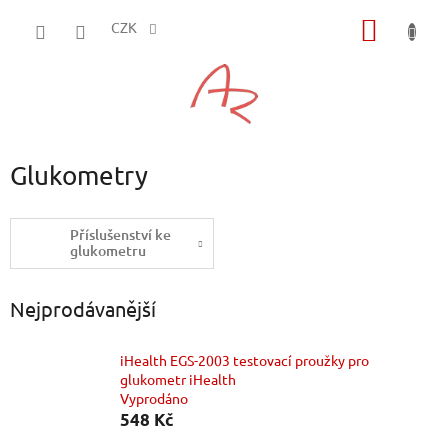
Přejít
NÁKUP
na
CZK
obsah
KOŠÍK
Glukometry
Příslušenství ke
glukometru
Nejprodávanější
iHealth EGS-2003 testovací proužky pro
glukometr iHealth
Vyprodáno
548 Kč