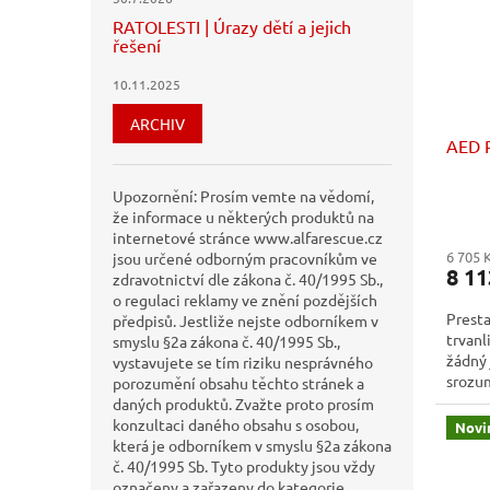
RATOLESTI | Úrazy dětí a jejich
řešení
10.11.2025
ARCHIV
AED P
Upozornění: Prosím vemte na vědomí,
že informace u některých produktů na
internetové stránce www.alfarescue.cz
6 705 
jsou určené odborným pracovníkům ve
8 11
zdravotnictví dle zákona č. 40/1995 Sb.,
o regulaci reklamy ve znění pozdějších
Presta
předpisů. Jestliže nejste odborníkem v
trvanl
smyslu §2a zákona č. 40/1995 Sb.,
žádný 
vystavujete se tím riziku nesprávného
srozum
porozumění obsahu těchto stránek a
předp
daných produktů. Zvažte proto prosím
konzultaci daného obsahu s osobou,
Novi
která je odborníkem v smyslu §2a zákona
č. 40/1995 Sb. Tyto produkty jsou vždy
označeny a zařazeny do kategorie,