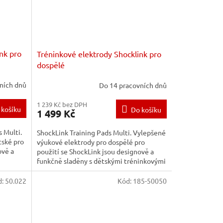
nk pro
Tréninkové elektrody Shocklink pro
dospělé
ních dnů
Do 14 pracovních dnů
1 239 Kč bez DPH
 košíku
Do košíku
1 499 Kč
s Multi.
ShockLink Training Pads Multi. Vylepšené
tské pro
výukové elektrody pro dospělé pro
ově a
použití se ShockLink jsou designově a
funkčně sladěny s dětskými tréninkovými
elektrodami....
d:
50.022
Kód:
185-50050