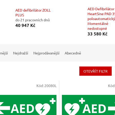
AED Defibrilátor
AED defibrilátor ZOLL
HeartSine PAD 
PLUS
poloautomatický
do 21 pracovních dnů
Momentálně
40 947 Kč
nedostupné
33 580 Kč
nější
Nejdražší
Nejprodávanější
Abecedně
OTEVŘÍT FILTR
Kód:
20080L
Kód