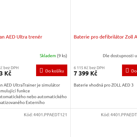
an AED Ultra trenér
Baterie pro defibrilátor Zoll
Skladem
(9 ks)
Dle dostupnosti 
Kč bez DPH
6 115 Kč bez DPH
Do košíku
Do
3 Kč
7 399 Kč
n AED UltraTrainer je simulátor
Baterie vhodná pro ZOLL AED 3
imulující funkce
utomatického nebo automatického
atizovaného Externího
látoru - AED.
Kód:
4401.PPAEDT121
Kód:
4401.PPAEDT