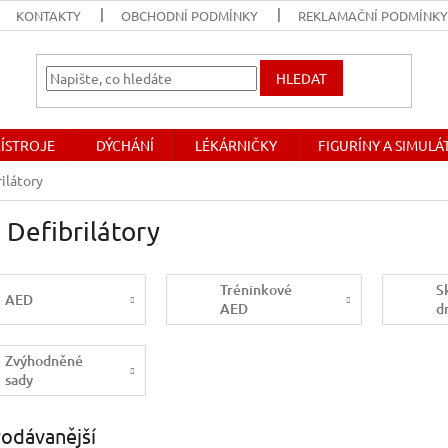
KONTAKTY
OBCHODNÍ PODMÍNKY
REKLAMAČNÍ PODMÍNK
HLEDAT
ŘÍSTROJE
DÝCHÁNÍ
LÉKÁRNIČKY
FIGURÍNY A SIMUL
ilátory
Defibrilátory
Tréninkové
S
AED
AED
d
Zvýhodněné
sady
odávanější