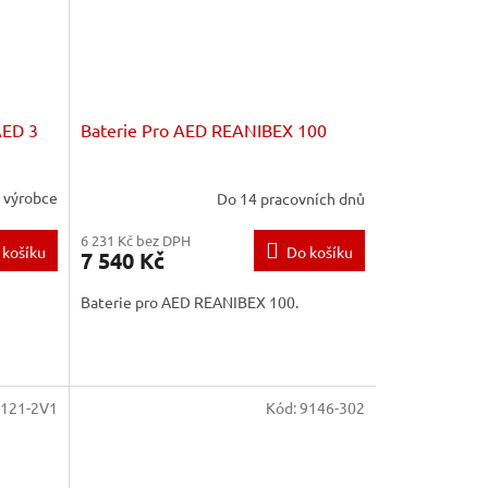
 AED 3
Baterie Pro AED REANIBEX 100
u výrobce
Do 14 pracovních dnů
6 231 Kč bez DPH
 košíku
Do košíku
7 540 Kč
Baterie pro AED REANIBEX 100.
121-2V1
Kód:
9146-302