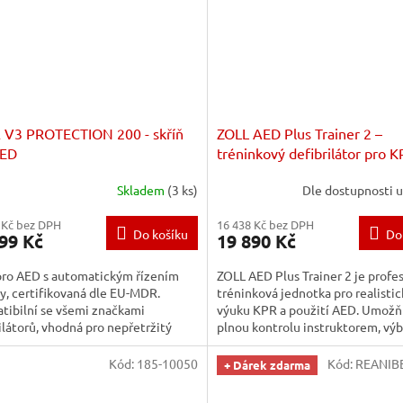
 V3 PROTECTION 200 - skříň
ZOLL AED Plus Trainer 2 –
AED
tréninkový defibrilátor pro K
AED výuku
Skladem
(3 ks)
Dle dostupnosti 
 Kč bez DPH
16 438 Kč bez DPH
Do košíku
Do
99 Kč
19 890 Kč
pro AED s automatickým řízením
ZOLL AED Plus Trainer 2 je profe
y, certifikovaná dle EU-MDR.
tréninková jednotka pro realisti
tibilní se všemi značkami
výuku KPR a použití AED. Umožň
ilátorů, vhodná pro nepřetržitý
plnou kontrolu instruktorem, vý
 ve veřejném prostoru.
scénářů a autentické hlasové...
Kód:
185-10050
Kód:
REANIBE
+ Dárek zdarma