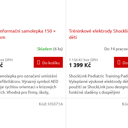
nformační samolepka 150 ×
Tréninkové elektrody Shockli
mm
děti
Skladem
(6 ks)
Do 14 pracov
bez DPH
1 156 Kč bez DPH
Do košíku
Do
č
1 399 Kč
amolepka pro označení umístění
ShockLink Pediatric Training Pad
fibrilátoru. Výrazný symbol AED
Vylepšené výukové elektrody dě
uje rychlou orientaci v krizových
použití se ShockLink jsou design
ích. Vhodná pro firmy, školy,
funkčně sladěny s dospělými
tnická zařízení i...
tréninkovými elektrodami....
Kód:
M5071A
Kó