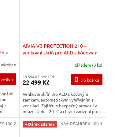
AIVIA V3 PROTECTION 210 –
PR a
venkovní skříň pro AED s kódovým
zámkem a vyhříváním
u výrobce
Skladem
(3 ks)
18 594 Kč bez DPH
 košíku
Do košíku
22 499 Kč
sionální
Venkovní skříň pro AED s kódovým
ckou
zámkem, automatickým vyhříváním a
uje
ventilací. Zajišťuje bezpečný provoz i v
běr
mrazu až do −20 °C a chrání zařízení proti
neoprávněnému přístupu.
X-100-2
Kód:
REANIBEX-100-1
+ Dárek zdarma