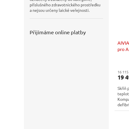
příslušného zdravotnického prostředku
a nejsou určeny laické veřejnosti.
Přijímáme online platby
AIVIA
pro 
16 115
19 4
Skříň 
teplot
Kompa
defibr
provoz