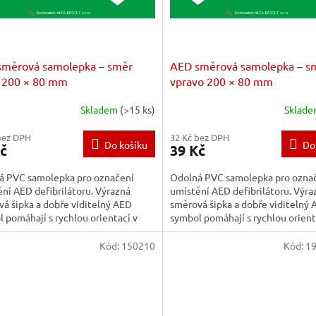
směrová samolepka – směr
AED směrová samolepka – s
 200 × 80 mm
vpravo 200 × 80 mm
Skladem
(>15 ks)
Sklad
bez DPH
32 Kč bez DPH
Do košíku
Do
č
39 Kč
á PVC samolepka pro označení
Odolná PVC samolepka pro ozna
ní AED defibrilátoru. Výrazná
umístění AED defibrilátoru. Výra
á šipka a dobře viditelný AED
směrová šipka a dobře viditelný
 pomáhají s rychlou orientací v
symbol pomáhají s rychlou orient
ých situacích.
krizových situacích.
Kód:
150210
Kód:
1