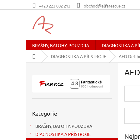
Přejít
+420 223 002 213
obchod@alfarescue.cz
na
obsah
BRAŠNY, BATOHY, POUZDRA
DIAGNOSTIKA A P
Domů
DIAGNOSTIKA A PŘÍSTROJE
AED Defibr
P
AED 
o
s
t
r
a
n
Přeskočit
n
Kategorie
kategorie
í
BRAŠNY, BATOHY, POUZDRA
p
a
DIAGNOSTIKA A PŘÍSTROJE
Nejpr