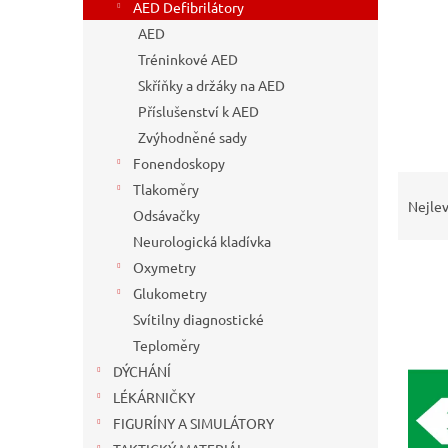
n
AED Defibrilátory
e
AED
l
Tréninkové AED
Skříňky a držáky na AED
Příslušenství k AED
Zvýhodněné sady
Fonendoskopy
Ř
Tlakoměry
a
Nejlev
Odsávačky
z
Neurologická kladívka
e
n
Oxymetry
í
Glukometry
p
Svítilny diagnostické
V
r
ý
Teploměry
o
p
DÝCHÁNÍ
d
i
LÉKÁRNIČKY
u
s
k
FIGURÍNY A SIMULÁTORY
p
t