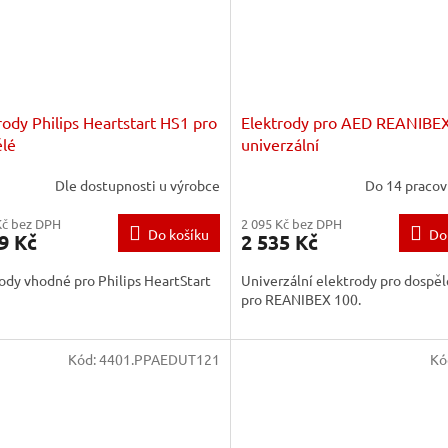
rody Philips Heartstart HS1 pro
Elektrody pro AED REANIBEX
lé
univerzální
Dle dostupnosti u výrobce
Do 14 pracov
Kč bez DPH
2 095 Kč bez DPH
Do košíku
Do
9 Kč
2 535 Kč
ody vhodné pro Philips HeartStart
Univerzální elektrody pro dospěl
pro REANIBEX 100.
Kód:
4401.PPAEDUT121
Kó