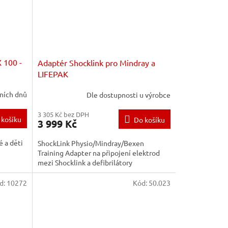
 100 -
Adaptér Shocklink pro Mindray a
LIFEPAK
ních dnů
Dle dostupnosti u výrobce
3 305 Kč bez DPH
 košíku
Do košíku
3 999 Kč
é a děti
ShockLink Physio/Mindray/Bexen
Training Adapter na připojení elektrod
mezi Shocklink a defibrilátory
d:
10272
Kód:
50.023