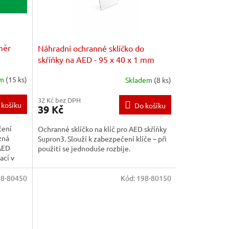
měr
Náhradní ochranné sklíčko do
skříňky na AED - 95 x 40 x 1 mm
em
(15 ks)
Skladem
(8 ks)
32 Kč bez DPH
 košíku
Do košíku
39 Kč
čení
Ochranné sklíčko na klíč pro AED skříňky
zná
Supron3. Slouží k zabezpečení klíče – při
 AED
použití se jednoduše rozbije.
ací v
98-80450
Kód:
198-80150