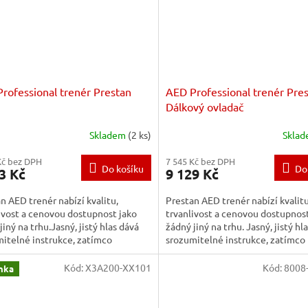
rofessional trenér Prestan
AED Professional trenér Pre
Dálkový ovladač
Skladem
(2 ks)
Skla
Kč bez DPH
7 545 Kč bez DPH
Do košíku
Do
3 Kč
9 129 Kč
n AED trenér nabízí kvalitu,
Prestan AED trenér nabízí kvalitu
ivost a cenovou dostupnost jako
trvanlivost a cenovou dostupnost
jiný na trhu.Jasný, jistý hlas dává
žádný jiný na trhu. Jasný, jistý hl
itelné instrukce, zatímco
srozumitelné instrukce, zatímco
rogramované scénáře...
předprogramované...
Kód:
X3A200-XX101
Kód:
8008
nka