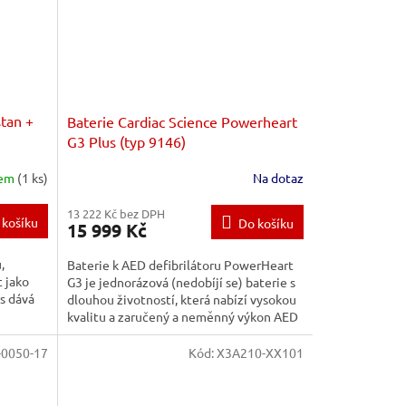
stan +
Baterie Cardiac Science Powerheart
G3 Plus (typ 9146)
dem
(1 ks)
Na dotaz
13 222 Kč bez DPH
 košíku
Do košíku
15 999 Kč
,
Baterie k AED defibrilátoru PowerHeart
 jako
G3 je jednorázová (nedobíjí se) baterie s
as dává
dlouhou životností, která nabízí vysokou
kvalitu a zaručený a neměnný výkon AED
defibrilátoru....
-0050-17
Kód:
X3A210-XX101