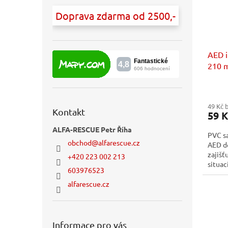
Doprava zdarma od 2500,-
AED i
210 
49 Kč 
Kontakt
59 K
ALFA-RESCUE Petr Říha
PVC s
obchod
@
alfarescue.cz
AED de
zajišť
+420 223 002 213
situac
603976523
zdravo
alfarescue.cz
Informace pro vás