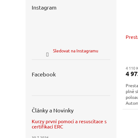
Instagram
Prest
Sledovat na Instagramu
4 110 
4 97
Facebook
Presta
plně s
poloa
Autom
Defibi
Články a Novinky
Kurzy první pomoci a resuscitace s
certifikací ERC
30.7.2026