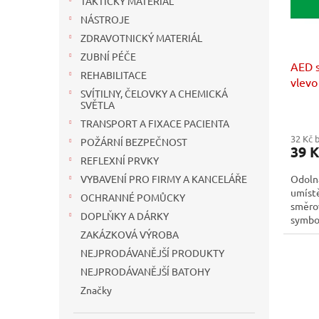
TAKTICKÝ MATERIÁL
r
ů
o
NÁSTROJE
d
ZDRAVOTNICKÝ MATERIÁL
u
ZUBNÍ PÉČE
AED 
k
REHABILITACE
vlevo
t
SVÍTILNY, ČELOVKY A CHEMICKÁ
ů
SVĚTLA
TRANSPORT A FIXACE PACIENTA
32 Kč 
POŽÁRNÍ BEZPEČNOST
39 K
REFLEXNÍ PRVKY
Odoln
VYBAVENÍ PRO FIRMY A KANCELÁŘE
umístě
OCHRANNÉ POMŮCKY
směrov
DOPLŇKY A DÁRKY
symbol
krizov
ZAKÁZKOVÁ VÝROBA
NEJPRODÁVANĚJŠÍ PRODUKTY
NEJPRODÁVANĚJŠÍ BATOHY
Značky