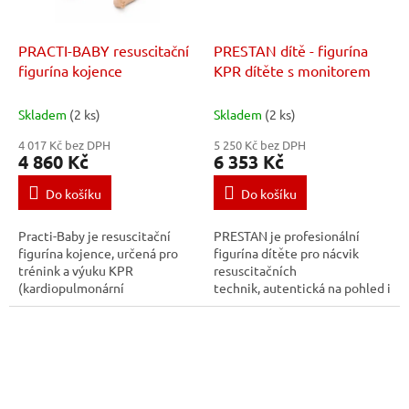
PRACTI-BABY resuscitační
PRESTAN dítě - figurína
figurína kojence
KPR dítěte s monitorem
Skladem
(2 ks)
Skladem
(2 ks)
4 017 Kč bez DPH
5 250 Kč bez DPH
4 860 Kč
6 353 Kč
Do košíku
Do košíku
Practi-Baby je resuscitační
PRESTAN je profesionální
figurína kojence, určená pro
figurína dítěte pro nácvik
trénink a výuku KPR
resuscitačních
(kardiopulmonární
technik, autentická na pohled i
resuscitace). Practi-baby
pohmat. Prestan KPR monitor
představuje realistickou
počítá a průměruje počet
figurínu kojence s možností...
stlačení hrudníku v...