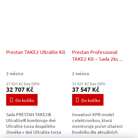
Všechny figuríny...
Prestan TAKE2 Ultralite Kit
Prestan Professional
TAKE2 Kit – Sada 2ks
simulátorů dospělého, 2ks
simulátorů batolete a 2ks
2 měsíce
2 měsíce
Prestan Professional AED
27 031 Kč bez DPH
31 031 Kč bez DPH
UltraTrainer
32 707 Kč
37 547 Kč
Do košíku
Do košíku
Sada PRESTAN TAKE2®
Inovativní KPR model
Ultralite® kombinuje dvě
s elektronikou, která
Ultralite torza dospělého
monitoruje počet stlačení
člověka + dvě Ultralite torza
hrudníku dle aktuálních
malého dítěte spolu se dvěma
směrnic Guidelines.Sada