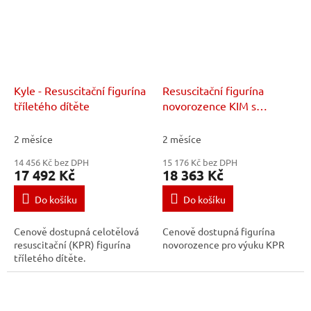
Kyle - Resuscitační figurína
Resuscitační figurína
tříletého dítěte
novorozence KIM s
přenosným vakem
2 měsíce
2 měsíce
14 456 Kč bez DPH
15 176 Kč bez DPH
17 492 Kč
18 363 Kč
Do košíku
Do košíku
Cenově dostupná celotělová
Cenově dostupná figurína
resuscitační (KPR) figurína
novorozence pro výuku KPR
tříletého dítěte.