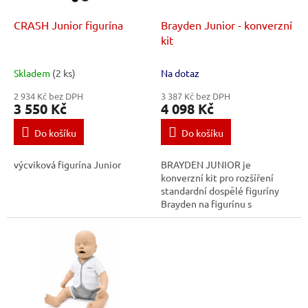
ů
o
d
CRASH Junior figurína
Brayden Junior - konverzní
u
kit
k
t
Skladem
(2 ks)
Na dotaz
ů
2 934 Kč bez DPH
3 387 Kč bez DPH
3 550 Kč
4 098 Kč
Do košíku
Do košíku
výcviková figurína Junior
BRAYDEN JUNIOR je
konverzní kit pro rozšíření
standardní dospělé figuríny
Brayden na figurínu s
dětskými/juniorskými
parametry.