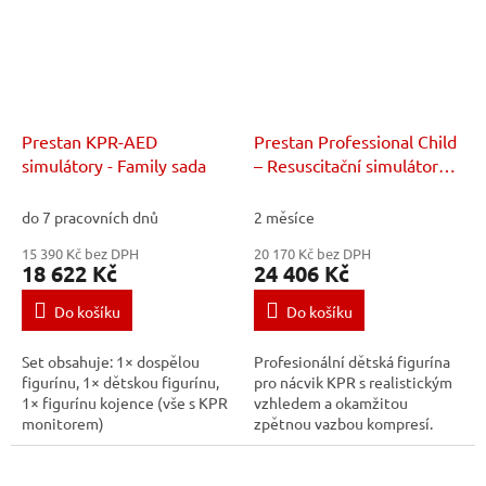
Prestan KPR-AED
Prestan Professional Child
simulátory - Family sada
– Resuscitační simulátor
dítěte s KPR monitorem –
sada 4 ks
do 7 pracovních dnů
2 měsíce
15 390 Kč bez DPH
20 170 Kč bez DPH
18 622 Kč
24 406 Kč
Do košíku
Do košíku
Set obsahuje: 1× dospělou
Profesionální dětská figurína
figurínu, 1× dětskou figurínu,
pro nácvik KPR s realistickým
1× figurínu kojence (vše s KPR
vzhledem a okamžitou
monitorem)
zpětnou vazbou kompresí.
Umožňuje efektivní výuku
správné frekvence (100–
120/min) i hloubky...