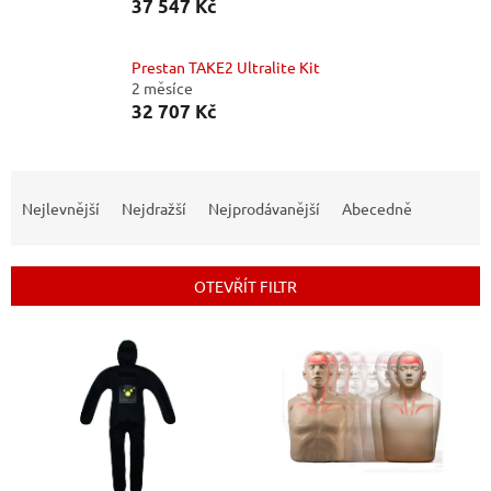
37 547 Kč
Prestan TAKE2 Ultralite Kit
2 měsíce
32 707 Kč
Ř
a
Nejlevnější
Nejdražší
Nejprodávanější
Abecedně
z
e
n
OTEVŘÍT FILTR
í
p
V
r
ý
o
p
d
i
u
s
k
p
t
r