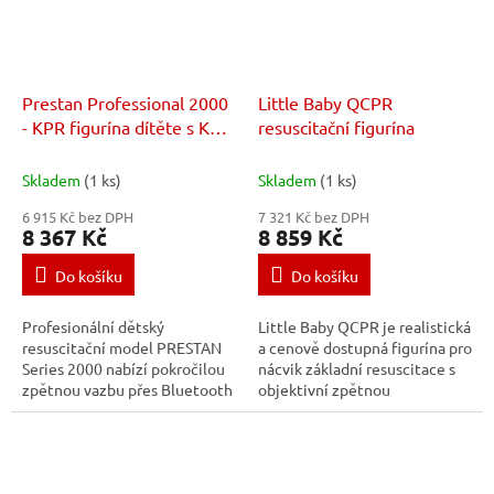
Prestan Professional 2000
Little Baby QCPR
- KPR figurína dítěte s KPR
resuscitační figurína
monitorem a Bluetooth
připojením
Skladem
(1 ks)
Skladem
(1 ks)
6 915 Kč bez DPH
7 321 Kč bez DPH
8 367 Kč
8 859 Kč
Do košíku
Do košíku
Profesionální dětský
Little Baby QCPR je realistická
resuscitační model PRESTAN
a cenově dostupná figurína pro
Series 2000 nabízí pokročilou
nácvik základní resuscitace s
zpětnou vazbu přes Bluetooth
objektivní zpětnou
aplikaci. Umožňuje realistický
vazbou. Zvyšuje kvalitu
nácvik KPR podle aktuálních
školení, zapojení studentů a
směrnic AHA...
efektivitu...