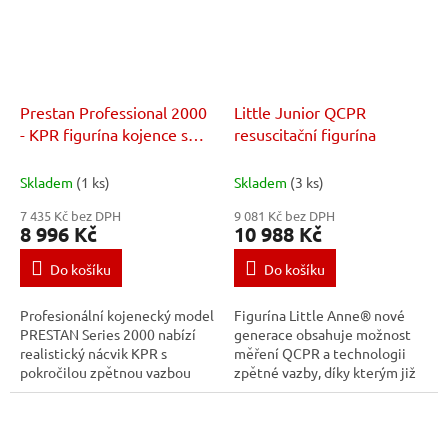
Prestan Professional 2000
Little Junior QCPR
- KPR figurína kojence s
resuscitační figurína
KPR monitorem a
Bluetooth připojením
Skladem
(1 ks)
Skladem
(3 ks)
7 435 Kč bez DPH
9 081 Kč bez DPH
8 996 Kč
10 988 Kč
Do košíku
Do košíku
Profesionální kojenecký model
Figurína Little Anne® nové
PRESTAN Series 2000 nabízí
generace obsahuje možnost
realistický nácvik KPR s
měření QCPR a technologii
pokročilou zpětnou vazbou
zpětné vazby, díky kterým již
přes Bluetooth aplikaci.
nemusíte dávat instrukce na
Vhodné pro výuku podle AHA a
základě odhadů. Každý model
HSFC.
Little Anne...