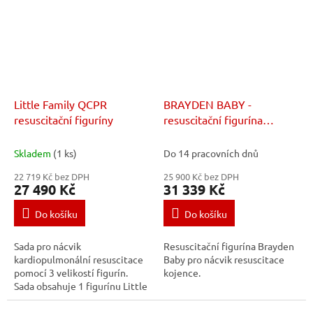
Little Family QCPR
BRAYDEN BABY -
resuscitační figuríny
resuscitační figurína
kojenec
Skladem
(1 ks)
Do 14 pracovních dnů
22 719 Kč bez DPH
25 900 Kč bez DPH
27 490 Kč
31 339 Kč
Do košíku
Do košíku
Sada pro nácvik
Resuscitační figurína Brayden
kardiopulmonální resuscitace
Baby pro nácvik resuscitace
pomocí 3 velikostí figurín.
kojence.
Sada obsahuje 1 figurínu Little
Anne QCPR, 1x Little Junior
QCPR a 1x Little Baby QCPR.