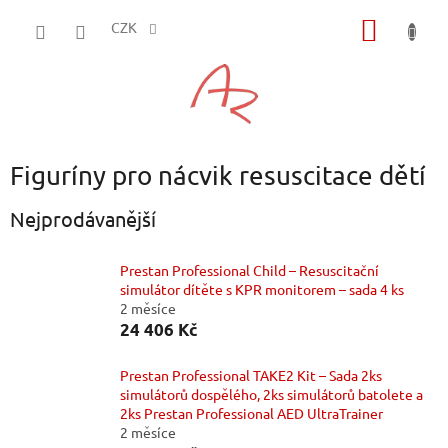
Přejít
NÁKUP
na
CZK
obsah
KOŠÍK
Figuríny pro nácvik resuscitace dětí
Nejprodávanější
Prestan Professional Child – Resuscitační
simulátor dítěte s KPR monitorem – sada 4 ks
2 měsíce
24 406 Kč
Prestan Professional TAKE2 Kit – Sada 2ks
simulátorů dospělého, 2ks simulátorů batolete a
2ks Prestan Professional AED UltraTrainer
2 měsíce