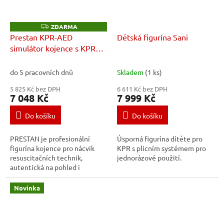
ZDARMA
Z
D
Prestan KPR-AED
Dětská figurína Sani
A
simulátor kojence s KPR
R
M
monitorem
A
do 5 pracovních dnů
Skladem
(1 ks)
5 825 Kč bez DPH
6 611 Kč bez DPH
7 048 Kč
7 999 Kč
Do košíku
Do košíku
PRESTAN je profesionální
Úsporná figurína dítěte pro
figurína kojence pro nácvik
KPR s plicním systémem pro
resuscitačních technik,
jednorázové použití.
autentická na pohled i
pohmat. Prestan KPR monitor
počítá a průměruje počet
Novinka
stlačení hrudníku v...