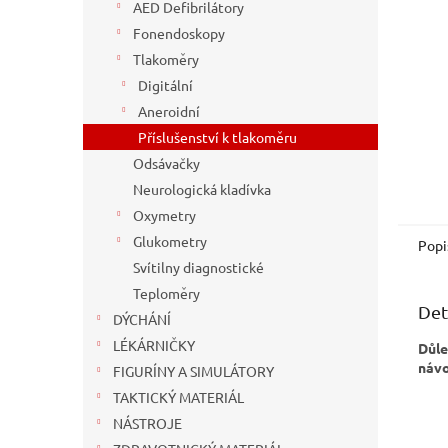
n
AED Defibrilátory
e
Fonendoskopy
l
Tlakoměry
Digitální
Aneroidní
Příslušenství k tlakoměru
Odsávačky
Neurologická kladívka
Oxymetry
Glukometry
Popi
Svítilny diagnostické
Teploměry
Det
DÝCHÁNÍ
LÉKÁRNIČKY
Důle
návo
FIGURÍNY A SIMULÁTORY
TAKTICKÝ MATERIÁL
NÁSTROJE