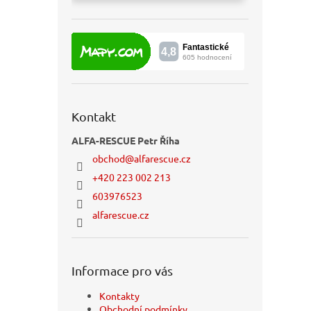
Kontakt
ALFA-RESCUE Petr Říha
obchod
@
alfarescue.cz
+420 223 002 213
603976523
alfarescue.cz
Informace pro vás
Kontakty
Obchodní podmínky