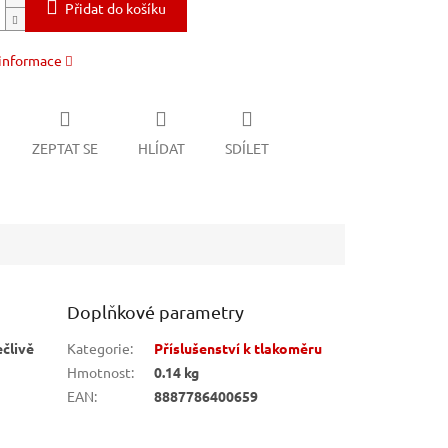
Přidat do košíku
 informace
ZEPTAT SE
HLÍDAT
SDÍLET
Doplňkové parametry
ečlivě
Kategorie
:
Příslušenství k tlakoměru
Hmotnost
:
0.14 kg
EAN
:
8887786400659