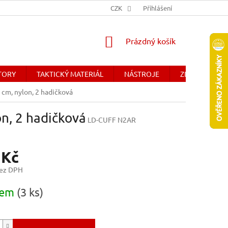
Y
OBCHODNÉ PODMIENKY - SLOVENSKO
CZK
Přihlášení
DOPRAVA A PLATBA
NÁKUPNÍ
Prázdný košík
KOŠÍK
ÁTORY
TAKTICKÝ MATERIÁL
NÁSTROJE
ZDRAVOTNICK
cm, nylon, 2 hadičková
n, 2 hadičková
LD-CUFF N2AR
 Kč
bez DPH
dem
(3 ks)