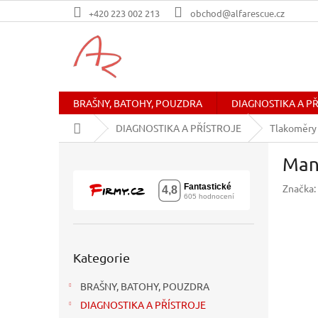
Přejít
+420 223 002 213
obchod@alfarescue.cz
na
obsah
BRAŠNY, BATOHY, POUZDRA
DIAGNOSTIKA A P
Domů
DIAGNOSTIKA A PŘÍSTROJE
Tlakoměry
P
Manž
o
s
Značka:
t
r
a
n
Přeskočit
n
Kategorie
kategorie
í
BRAŠNY, BATOHY, POUZDRA
p
a
DIAGNOSTIKA A PŘÍSTROJE