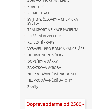
ZDRAVOTNICKÝ MATERIÁL
ZUBNÍ PÉČE
REHABILITACE
SVÍTILNY, ČELOVKY A CHEMICKÁ
SVĚTLA
TRANSPORT A FIXACE PACIENTA
POŽÁRNÍ BEZPEČNOST
REFLEXNÍ PRVKY
VYBAVENÍ PRO FIRMY A KANCELÁŘE
OCHRANNÉ POMŮCKY
DOPLŇKY A DÁRKY
ZAKÁZKOVÁ VÝROBA
NEJPRODÁVANĚJŠÍ PRODUKTY
NEJPRODÁVANĚJŠÍ BATOHY
Značky
Doprava zdarma od 2500,-