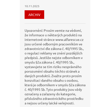
10.11.2025
ARCHIV
Upozornění: Prosím vemte na vědomí,
že informace u některých produktů na
internetové stránce www.alfarescue.cz
jsou určené odborným pracovníkům ve
zdravotnictví dle zákona č. 40/1995 Sb.,
o regulaci reklamy ve znění pozdějších
předpisů. Jestliže nejste odborníkem v
smyslu §2a zákona č. 40/1995 Sb.,
vystavujete se tím riziku nesprávného
porozumění obsahu těchto stránek a
daných produktů. Zvažte proto prosím
konzultaci daného obsahu s osobou,
která je odborníkem v smyslu §2a zákona
č. 40/1995 Sb. Tyto produkty jsou vždy
označeny a zařazeny do kategorie,
příslušného zdravotnického prostředku
a nejsou určeny laické veřejnosti.