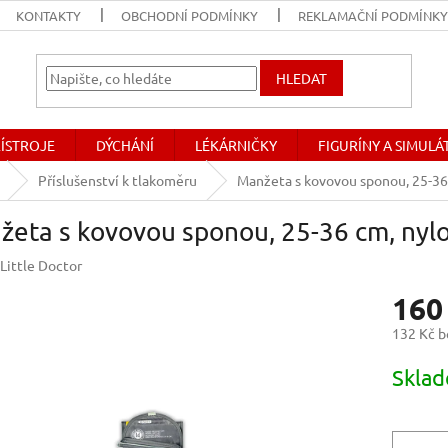
KONTAKTY
OBCHODNÍ PODMÍNKY
REKLAMAČNÍ PODMÍNK
HLEDAT
ŘÍSTROJE
DÝCHÁNÍ
LÉKÁRNIČKY
FIGURÍNY A SIMUL
Příslušenství k tlakoměru
Manžeta s kovovou sponou, 25-36 
eta s kovovou sponou, 25-36 cm, nylo
Little Doctor
160
132 Kč 
Měrná
Skla
cena: