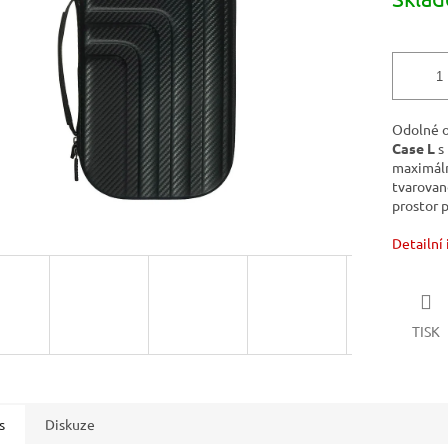
cena:
Odolné 
Case L
s 
maximáln
tvarovano
prostor p
Detailní
TISK
s
Diskuze