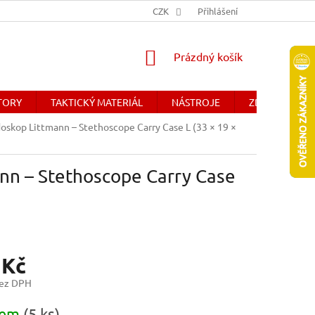
Y
OBCHODNÉ PODMIENKY - SLOVENSKO
CZK
Přihlášení
DOPRAVA A PLATBA
NÁKUPNÍ
Prázdný košík
KOŠÍK
ÁTORY
TAKTICKÝ MATERIÁL
NÁSTROJE
ZDRAVOTNICK
skop Littmann – Stethoscope Carry Case L (33 × 19 ×
nn – Stethoscope Carry Case
 Kč
bez DPH
dem
(5 ks)