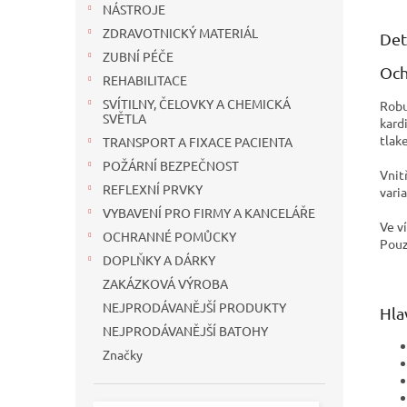
NÁSTROJE
ZDRAVOTNICKÝ MATERIÁL
Det
ZUBNÍ PÉČE
Och
REHABILITACE
SVÍTILNY, ČELOVKY A CHEMICKÁ
Robu
SVĚTLA
kard
tlak
TRANSPORT A FIXACE PACIENTA
POŽÁRNÍ BEZPEČNOST
Vnit
REFLEXNÍ PRVKY
vari
VYBAVENÍ PRO FIRMY A KANCELÁŘE
Ve v
OCHRANNÉ POMŮCKY
Pouz
DOPLŇKY A DÁRKY
ZAKÁZKOVÁ VÝROBA
NEJPRODÁVANĚJŠÍ PRODUKTY
Hla
NEJPRODÁVANĚJŠÍ BATOHY
Značky