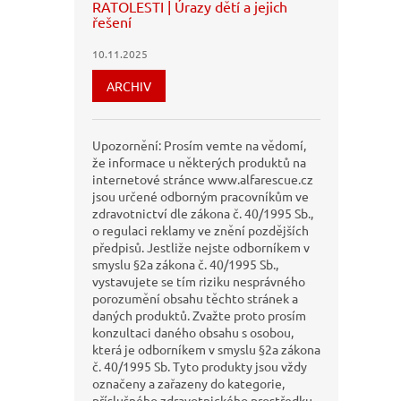
RATOLESTI | Úrazy dětí a jejich
řešení
10.11.2025
ARCHIV
Upozornění: Prosím vemte na vědomí,
že informace u některých produktů na
internetové stránce www.alfarescue.cz
jsou určené odborným pracovníkům ve
zdravotnictví dle zákona č. 40/1995 Sb.,
o regulaci reklamy ve znění pozdějších
předpisů. Jestliže nejste odborníkem v
smyslu §2a zákona č. 40/1995 Sb.,
vystavujete se tím riziku nesprávného
porozumění obsahu těchto stránek a
daných produktů. Zvažte proto prosím
konzultaci daného obsahu s osobou,
která je odborníkem v smyslu §2a zákona
č. 40/1995 Sb. Tyto produkty jsou vždy
označeny a zařazeny do kategorie,
příslušného zdravotnického prostředku