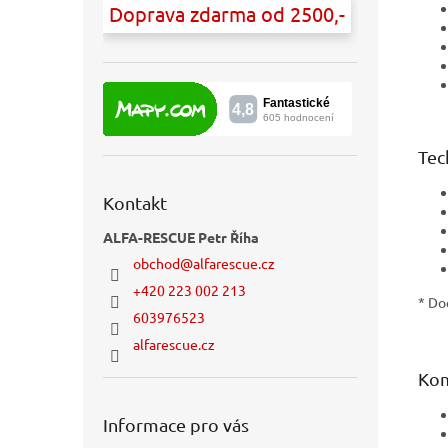
Doprava zdarma od 2500,-
Tec
Kontakt
ALFA-RESCUE Petr Říha
obchod
@
alfarescue.cz
+420 223 002 213
* Do
603976523
alfarescue.cz
Kom
Informace pro vás