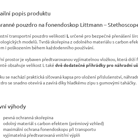
ailní popis produktu
ranné pouzdro na fonendoskop Littmann – Stethoscope
stní transportní pouzdro velikosti
L
určené pro bezpečné přenášení širo
iologických modelů. Tvrdá skořepina z odolného materiálu s carbon efe
em i poškozením během každodenního používání.
řní prostor je vybaven předtvarovanou vyjímatelnou vložkou, která drž
antě obsahuje velikost L také
dvě dodatečné přihrádky pro náhradní uš
íku se nachází praktická síťovaná kapsa pro uložení příslušenství, náhr
dro se snadno otevírá a zavírá díky hladkému zipu s gumovými taháčky.
vní výhody
pevná ochranná skořepina
odolný materiál s carbon efektem (prémiový vzhled)
maximální ochrana fonendoskopu při transportu
vyjímatelná předtvarovaná vnitřní výplň