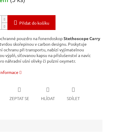
Přidat do košíku
ochranné pouzdro na fonendoskop
Stethoscope Carry
tvrdou skořepinou v carbon designu. Poskytuje
í ochranu při transportu, nabízí vyjímatelnou
u výplň, síťovanou kapsu na příslušenství a navíc
ro náhradní ušní olivky či pulzní oxymetr.
 informace
ZEPTAT SE
HLÍDAT
SDÍLET