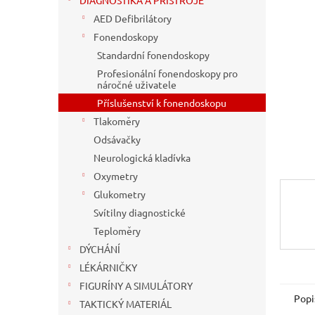
a
DIAGNOSTIKA A PŘÍSTROJE
n
AED Defibrilátory
e
Fonendoskopy
l
Standardní fonendoskopy
Profesionální fonendoskopy pro
náročné uživatele
Příslušenství k fonendoskopu
Tlakoměry
Odsávačky
Neurologická kladívka
Oxymetry
Glukometry
Svítilny diagnostické
Teploměry
DÝCHÁNÍ
LÉKÁRNIČKY
FIGURÍNY A SIMULÁTORY
Popi
TAKTICKÝ MATERIÁL