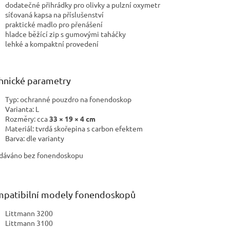
dodatečné přihrádky pro olivky a pulzní oxymetr
síťovaná kapsa na příslušenství
praktické madlo pro přenášení
hladce běžící zip s gumovými taháčky
lehké a kompaktní provedení
hnické parametry
Typ: ochranné pouzdro na fonendoskop
Varianta: L
Rozměry: cca
33 × 19 × 4 cm
Materiál: tvrdá skořepina s carbon efektem
Barva: dle varianty
dáváno bez fonendoskopu
patibilní modely fonendoskopů
Littmann 3200
Littmann 3100