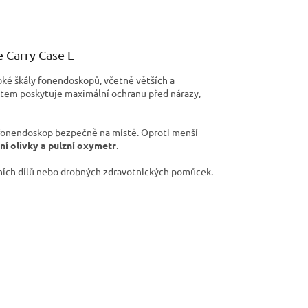
 Carry Case L
ké škály fonendoskopů, včetně větších a
ktem poskytuje maximální ochranu před nárazy,
í fonendoskop bezpečně na místě. Oproti menší
ní olivky a pulzní oxymetr
.
adních dílů nebo drobných zdravotnických pomůcek.