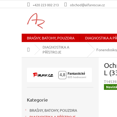
Přejít
+420 223 002 213
obchod@alfarescue.cz
na
obsah
BRAŠNY, BATOHY, POUZDRA
DIAGNOSTIKA A P
DIAGNOSTIKA A
Domů
Fonendosko
PŘÍSTROJE
P
Och
o
s
L (3
t
T14539
r
Novin
a
n
Přeskočit
n
Kategorie
kategorie
í
BRAŠNY, BATOHY, POUZDRA
p