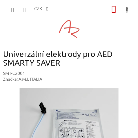
Přejít
NÁKUP
na
CZK
obsah
KOŠÍK
Univerzální elektrody pro AED
SMARTY SAVER
SMT-C2001
Značka:
A.M.I. ITALIA