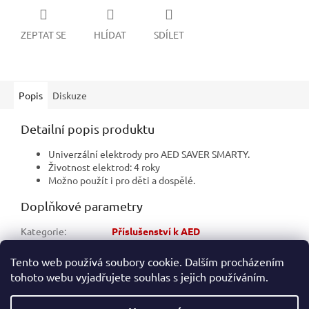
ZEPTAT SE
HLÍDAT
SDÍLET
Popis
Diskuze
Detailní popis produktu
Univerzální elektrody pro AED SAVER SMARTY.
Životnost elektrod: 4 roky
Možno použít i pro děti a dospělé.
Doplňkové parametry
Kategorie
:
Příslušenství k AED
Přibližná životnost
:
4,5 roků
Tento web používá soubory cookie. Dalším procházením
tohoto webu vyjadřujete souhlas s jejich používáním.
Z
á