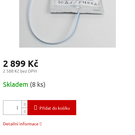
2 899 Kč
2 588 Kč bez DPH
Měrná
Skladem
(8 ks)
cena:
Přidat do košíku
Detailní informace