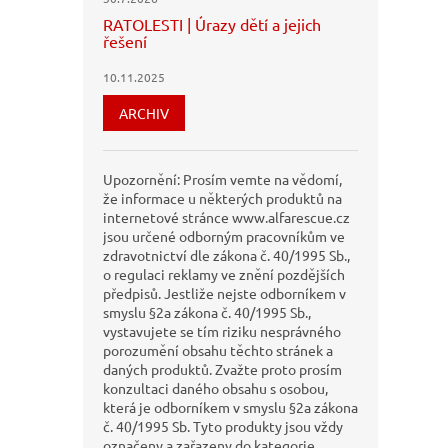
RATOLESTI | Úrazy dětí a jejich
řešení
10.11.2025
ARCHIV
Upozornění: Prosím vemte na vědomí,
že informace u některých produktů na
internetové stránce www.alfarescue.cz
jsou určené odborným pracovníkům ve
zdravotnictví dle zákona č. 40/1995 Sb.,
o regulaci reklamy ve znění pozdějších
předpisů. Jestliže nejste odborníkem v
smyslu §2a zákona č. 40/1995 Sb.,
vystavujete se tím riziku nesprávného
porozumění obsahu těchto stránek a
daných produktů. Zvažte proto prosím
konzultaci daného obsahu s osobou,
která je odborníkem v smyslu §2a zákona
č. 40/1995 Sb. Tyto produkty jsou vždy
označeny a zařazeny do kategorie,