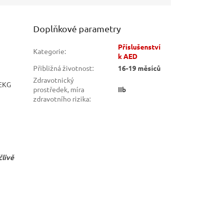
Doplňkové parametry
Příslušenství
Kategorie
:
k AED
Přibližná životnost
:
16-19 měsíců
Zdravotnický
 EKG
prostředek, míra
IIb
zdravotního rizika
:
člivě