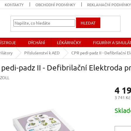
KONTAKTY
OBCHODNÍ PODMÍNKY
REKLAMAČNÍ PODMÍNK
HLEDAT
ŘÍSTROJE
DÝCHÁNÍ
LÉKÁRNIČKY
FIGURÍNY A SIMUL
ilátory
Příslušenství k AED
CPR pedi-padz II - Defibrilační E
pedi-padz II - Defibrilační Elektroda p
ZOLL
4 1
3 741 Kč
Měrná
Skla
cena: