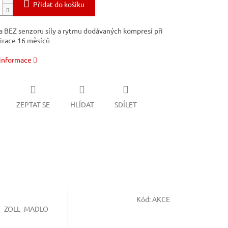
Přidat do košíku
a BEZ senzoru síly a rytmu dodávaných kompresí při
irace 16 měsíců
 informace
ZEPTAT SE
HLÍDAT
SDÍLET
Kód:
AKCE
1_ZOLL_MADLO