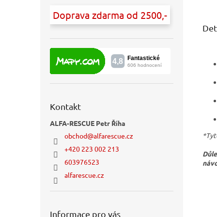
Doprava zdarma od 2500,-
Det
Kontakt
ALFA-RESCUE Petr Říha
*Tyt
obchod
@
alfarescue.cz
+420 223 002 213
Důle
603976523
návo
alfarescue.cz
Informace pro vás