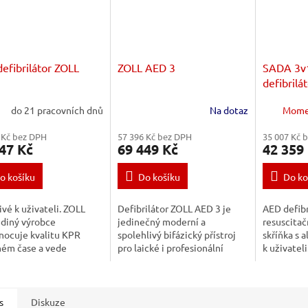
efibrilátor ZOLL
ZOLL AED 3
SADA 3v
defibrilá
včetně re
do 21 pracovních dnů
Na dotaz
Mome
skříňky n
alarmem
 Kč bez DPH
57 396 Kč bez DPH
35 007 Kč 
47 Kč
69 449 Kč
42 359
o košíku
Do košíku
Do ko
ivé k uživateli. ZOLL
Defibrilátor ZOLL AED 3 je
AED defibr
ediný výrobce
jedinečný moderní a
resuscitač
nocuje kvalitu KPR
spolehlivý bifázický přístroj
skříňka s 
ném čase a vede
pro laické i profesionální
k uživateli
ánce k tomu,
použití, který má univerzální
výrobce v
síroval správnou silou
defibrilační elektrody pro děti
KPR v reá
právnou
i dospělé a...
zachránce k
ncí. Přímočará...
s
Diskuze