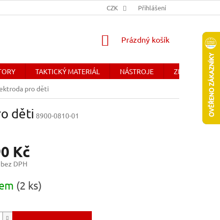
Y
OBCHODNÉ PODMIENKY - SLOVENSKO
CZK
Přihlášení
DOPRAVA A PLATBA
NÁKUPNÍ
Prázdný košík
KOŠÍK
ÁTORY
TAKTICKÝ MATERIÁL
NÁSTROJE
ZDRAVOTNICK
lektroda pro děti
ro děti
8900-0810-01
90 Kč
 bez DPH
dem
(2 ks)