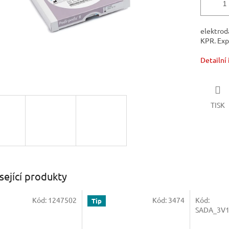
elektrod
KPR. Exp
Detailní
TISK
sející produkty
Kód:
1247502
Kód:
3474
Kód:
Tip
Akce
SADA_3V