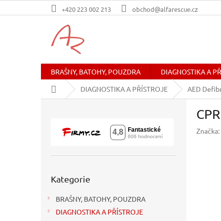
Přejít
+420 223 002 213
obchod@alfarescue.cz
na
obsah
BRAŠNY, BATOHY, POUZDRA
DIAGNOSTIKA A P
Domů
DIAGNOSTIKA A PŘÍSTROJE
AED Defibr
P
CPR 
o
s
Značka:
t
r
a
n
Přeskočit
n
Kategorie
kategorie
í
BRAŠNY, BATOHY, POUZDRA
p
a
DIAGNOSTIKA A PŘÍSTROJE