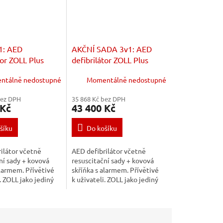
1: AED
AKČNÍ SADA 3v1: AED
tor ZOLL Plus
defibrilátor ZOLL Plus
suscitační sady a
včetně resuscitační sady a
ntálně nedostupné
Momentálně nedostupné
a madlo s
skříňky s alarmem
bez DPH
35 868 Kč bez DPH
 Kč
43 400 Kč
šíku
Do košíku
ilátor včetně
AED defibrilátor včetně
ní sady + kovová
resuscitační sady + kovová
alarmem. Přívětivé
skříňka s alarmem. Přívětivé
. ZOLL jako jediný
k uživateli. ZOLL jako jediný
yhodnocuje kvalitu
výrobce vyhodnocuje kvalitu
lném čase a vede
KPR v reálném čase a vede
...
zachránce k...