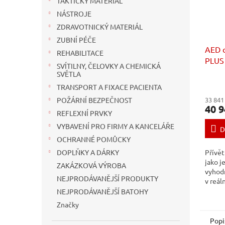
TAKTICKÝ MATERIÁL
NÁSTROJE
ZDRAVOTNICKÝ MATERIÁL
ZUBNÍ PÉČE
AED d
REHABILITACE
PLUS
SVÍTILNY, ČELOVKY A CHEMICKÁ
SVĚTLA
TRANSPORT A FIXACE PACIENTA
33 841
POŽÁRNÍ BEZPEČNOST
40 9
REFLEXNÍ PRVKY
VYBAVENÍ PRO FIRMY A KANCELÁŘE
D
OCHRANNÉ POMŮCKY
Přívět
DOPLŇKY A DÁRKY
jako j
ZAKÁZKOVÁ VÝROBA
vyhod
NEJPRODÁVANĚJŠÍ PRODUKTY
v reál
zachr
NEJPRODÁVANĚJŠÍ BATOHY
aby ma
Značky
a se s
frekve
Popi