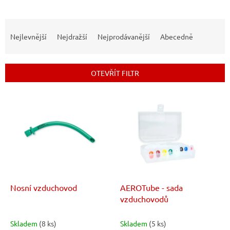
Ř
a
Nejlevnější
Nejdražší
Nejprodávanější
Abecedně
z
e
n
OTEVŘÍT FILTR
í
p
V
r
ý
o
p
d
i
u
s
k
p
t
r
ů
o
d
Nosní vzduchovod
AEROTube - sada
u
vzduchovodů
k
t
Skladem
(8 ks)
Skladem
(5 ks)