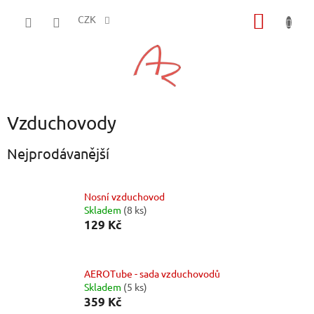
Přejít
NÁKUP
na
CZK
obsah
KOŠÍK
Vzduchovody
Nejprodávanější
Nosní vzduchovod
Skladem
(8 ks)
129 Kč
AEROTube - sada vzduchovodů
Skladem
(5 ks)
359 Kč