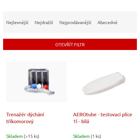
Ř
a
Nejlevnější
Nejdražší
Nejprodávanější
Abecedně
z
e
n
OTEVŘÍT FILTR
í
p
V
r
ý
o
p
d
i
u
s
k
p
t
r
ů
o
d
Trenažér dýchání
AEROtube - testovací plíce
u
tříkomorový
1l - bílá
k
t
Skladem
(>15 ks)
Skladem
(1 ks)