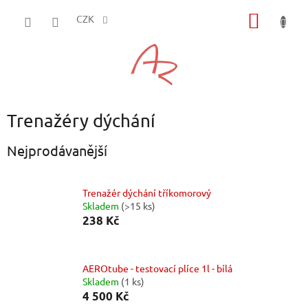
Přejít
NÁKUP
na
CZK
obsah
KOŠÍK
Trenažéry dýchání
Nejprodávanější
Trenažér dýchání tříkomorový
Skladem
(>15 ks)
238 Kč
AEROtube - testovací plíce 1l - bílá
Skladem
(1 ks)
4 500 Kč