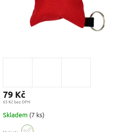
79 Kč
65 Kč bez DPH
Měrná
Skladem
(7 ks)
cena: