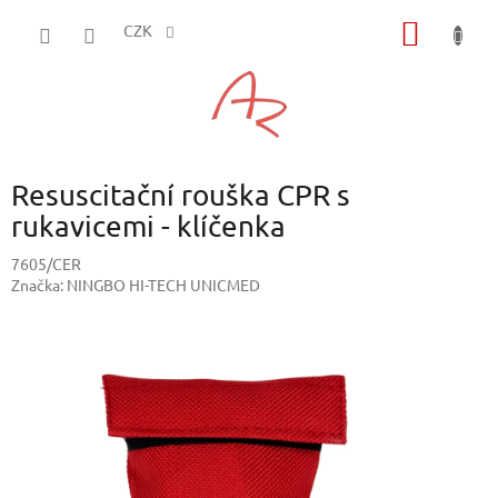
Přejít
NÁKUP
na
CZK
obsah
KOŠÍK
Resuscitační rouška CPR s
rukavicemi - klíčenka
7605/CER
Značka:
NINGBO HI-TECH UNICMED