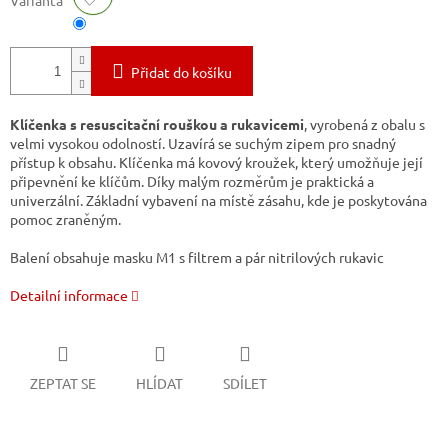
Varianta
Přidat do košíku
Klíčenka s resuscitační rouškou a rukavicemi
, vyrobená z obalu s
velmi vysokou odolností.
Uzavírá se suchým zipem pro snadný
přístup k obsahu.
Klíčenka má kovový kroužek, který umožňuje její
připevnění ke klíčům.
Díky malým rozměrům je praktická a
univerzální.
Základní vybavení na místě zásahu, kde je poskytována
pomoc zraněným.
Balení obsahuje masku M1 s filtrem a pár nitrilových rukavic
Detailní informace
ZEPTAT SE
HLÍDAT
SDÍLET