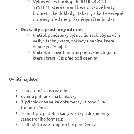
Vybaven technologií RFID BLOCKING
SYSTEM, která chrání bezdotykové karty,
biometrické doklady, ID karty a karty veřejné
dopravy před neoprávněným čtením dat
Rozsáhlý a prostorný interiér
Vnitřek peněženky byl navržen tak, aby se vám
vešly všechny karty, doklady a peníze, které
denně potřebujete.
Vnitřek je navíc lemován podšívkou s logem,
která chrání kůži před poškozením.
Uvnitř najdete:
1 prostorná kapsa na mince;
dvojitá přihrádka na bankovky;
3 přihrádky na velké dokumenty , z toho 2 ve
formě okénka;
10 míst pro platební karty, vizitky a dokumenty
standardního formátu;
1 přihrádka na zip uprostřed peněženky.