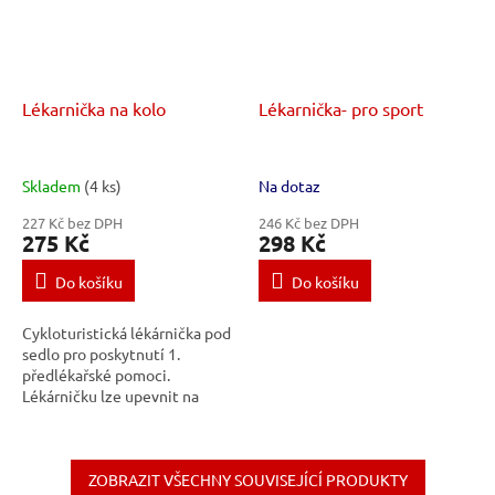
Lékarnička na kolo
Lékarnička- pro sport
Skladem
(4 ks)
Na dotaz
227 Kč bez DPH
246 Kč bez DPH
275 Kč
298 Kč
Do košíku
Do košíku
Cykloturistická lékárnička pod
sedlo pro poskytnutí 1.
předlékařské pomoci.
Lékárničku lze upevnit na
různé typy kol pomocí suchých
zipů. Píšťalka může být
nápomocná k odehnání...
ZOBRAZIT VŠECHNY SOUVISEJÍCÍ PRODUKTY