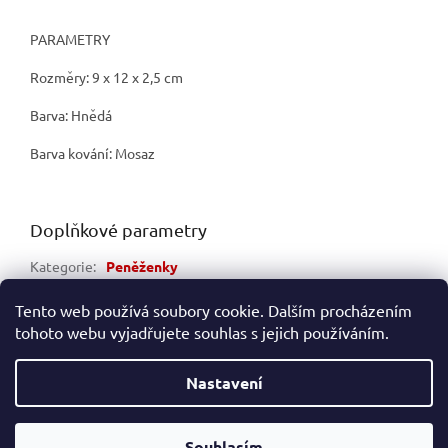
PARAMETRY
Rozměry: 9 x 12 x 2,5 cm
Barva: Hnědá
Barva kování: Mosaz
Doplňkové parametry
Kategorie
:
Peněženky
EAN
:
5903051136146
Tento web používá soubory cookie. Dalším procházením
tohoto webu vyjadřujete souhlas s jejich používáním.
Z
á
Nastavení
Vytvořil Shoptet
p
a
t
Souhlasím
Copyright 2026
ALFA-RESCUE
. Všechna práva vyhrazena.