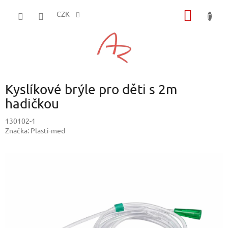
Přejít
NÁKUP
na
CZK
obsah
KOŠÍK
Kyslíkové brýle pro děti s 2m
hadičkou
130102-1
Značka:
Plasti-med