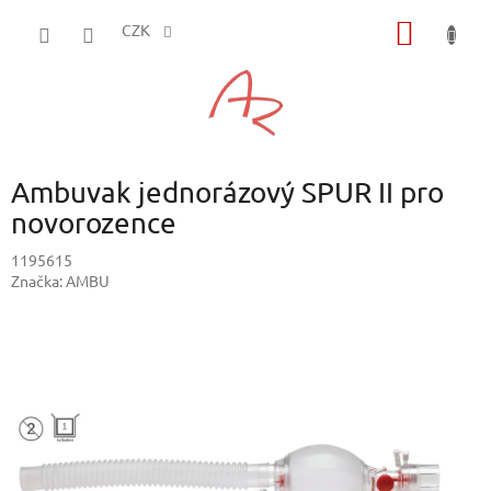
Přejít
NÁKUP
na
CZK
obsah
KOŠÍK
Ambuvak jednorázový SPUR II pro
novorozence
1195615
Značka:
AMBU