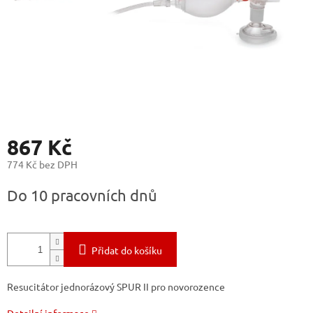
867 Kč
774 Kč bez DPH
Měrná
Do 10 pracovních dnů
cena:
Přidat do košíku
Resucitátor jednorázový SPUR II pro novorozence