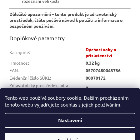
rozeznání velikostí
Důležité upozornění – tento produkt je zdravotnický
prostředek, čtěte pečlivě návod k použití a informace o
bezpečném používání.
Doplňkové parametry
Dýchací vaky a
Kategorie
:
příslušenství
Hmotnost
:
0.32 kg
EAN
:
05707480043736
Evidenční číslo SÚKL
:
00070172
Zdravotnický prostředek, míra
lla
zdravotního rizika
:
Tento web používá soubory cookie. Dalším procházením
tohoto webu vyjadřujete souhlas s jejich používáním.
Z
á
Nastavení
Vytvořil Shoptet
p
a
t