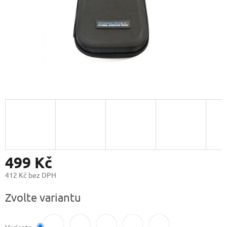
499 Kč
412 Kč bez DPH
Měrná
Zvolte variantu
cena: