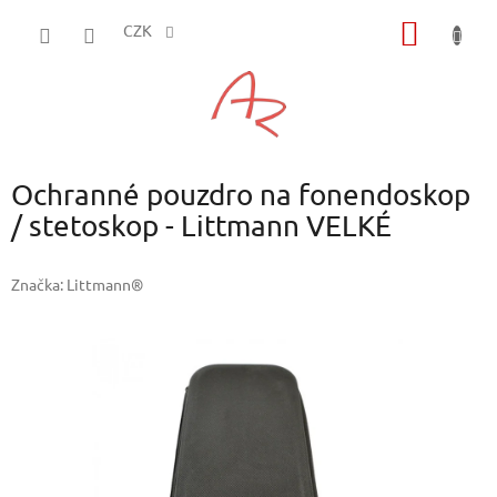
Přejít
NÁKUP
na
CZK
obsah
KOŠÍK
Ochranné pouzdro na fonendoskop
/ stetoskop - Littmann VELKÉ
Značka:
Littmann®