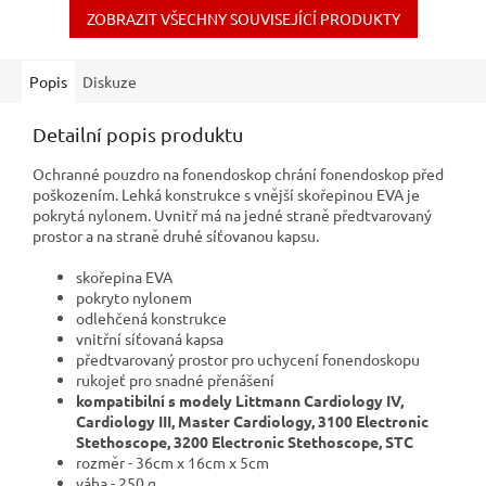
ZOBRAZIT VŠECHNY SOUVISEJÍCÍ PRODUKTY
Popis
Diskuze
Detailní popis produktu
Ochranné pouzdro na fonendoskop chrání fonendoskop před
poškozením. Lehká konstrukce s vnější skořepinou EVA je
pokrytá nylonem. Uvnitř má na jedné straně předtvarovaný
prostor a na straně druhé síťovanou kapsu.
skořepina EVA
pokryto nylonem
odlehčená konstrukce
vnitřní síťovaná kapsa
předtvarovaný prostor pro uchycení fonendoskopu
rukojeť pro snadné přenášení
kompatibilní s modely Littmann Cardiology IV,
Cardiology III, Master Cardiology, 3100 Electronic
Stethoscope, 3200 Electronic Stethoscope, STC
rozměr - 36cm x 16cm x 5cm
váha - 250 g