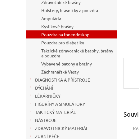
n
Zdravotnické brašny
e
Holstery, brašničky a pouzdra
l
Ampulária
Kyslíkové brašny
Pouzdra na fonendoskop
Pouzdra pro diabetiky
Taktické zdravotnické batohy, brašny
a pouzdra
Vybavené batohy a brašny
Záchranářské Vesty
DIAGNOSTIKA A PŘÍSTROJE
DÝCHÁNÍ
LÉKÁRNIČKY
FIGURÍNY A SIMULÁTORY
TAKTICKÝ MATERIÁL
Souvi
NÁSTROJE
ZDRAVOTNICKÝ MATERIÁL
Kó
ZUBNÍ PÉČE