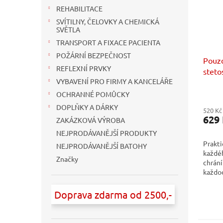
REHABILITACE
SVÍTILNY, ČELOVKY A CHEMICKÁ
SVĚTLA
TRANSPORT A FIXACE PACIENTA
POŽÁRNÍ BEZPEČNOST
Pouzd
REFLEXNÍ PRVKY
steto
VYBAVENÍ PRO FIRMY A KANCELÁŘE
OCHRANNÉ POMŮCKY
DOPLŇKY A DÁRKY
520 Kč
629
ZAKÁZKOVÁ VÝROBA
NEJPRODÁVANĚJŠÍ PRODUKTY
Prakti
NEJPRODÁVANĚJŠÍ BATOHY
každéh
Značky
chrání
každod
transp
Doprava zdarma od 2500,-