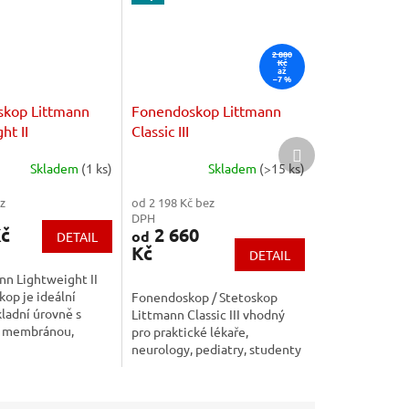
2 880
Kč
až
–7 %
kop Littmann
Fonendoskop Littmann
ht II
Classic III
Další
produkt
Skladem
(1 ks)
Skladem
(>15 ks)
z
od 2 198 Kč bez
DPH
Kč
2 660
od
DETAIL
Kč
DETAIL
nn Lightweight II
kop je ideální
Fonendoskop / Stetoskop
kladní úrovně s
Littmann Classic III vhodný
u membránou,
pro praktické lékaře,
ným hrudním
neurology, pediatry, studenty
a spolehlivou
medicíny i záchranáře.