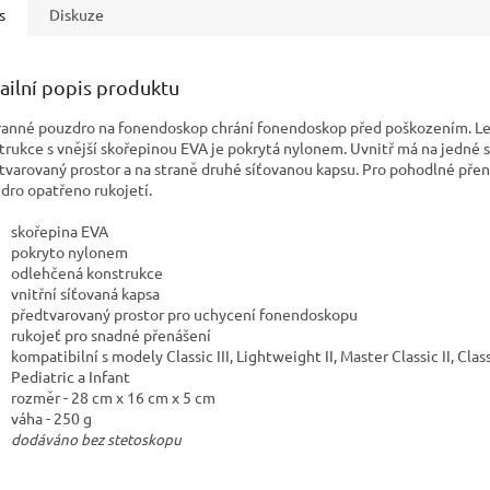
s
Diskuze
ailní popis produktu
anné pouzdro na fonendoskop chrání fonendoskop před poškozením. L
trukce s vnější skořepinou EVA je pokrytá nylonem. Uvnitř má na jedné 
tvarovaný prostor a na straně druhé síťovanou kapsu. Pro pohodlné přen
dro opatřeno rukojetí.
skořepina EVA
pokryto nylonem
odlehčená konstrukce
vnitřní síťovaná kapsa
předtvarovaný prostor pro uchycení fonendoskopu
rukojeť pro snadné přenášení
kompatibilní s modely Classic III, Lightweight II, Master Classic II, Class
Pediatric a Infant
rozměr - 28 cm x 16 cm x 5 cm
váha - 250 g
dodáváno bez stetoskopu