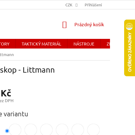
Y
OBCHODNÉ PODMIENKY - SLOVENSKO
CZK
Přihlášení
DOPRAVA A PLATBA
NÁKUPNÍ
Prázdný košík
KOŠÍK
ÁTORY
TAKTICKÝ MATERIÁL
NÁSTROJE
ZDRAVOTNICK
ittmann
skop - Littmann
 Kč
bez DPH
e variantu