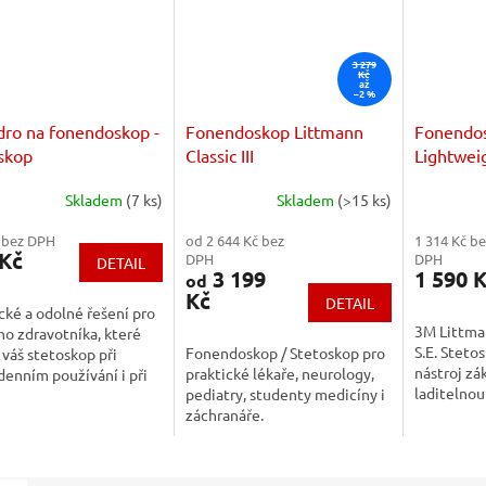
3 279
Kč
až
–2 %
ro na fonendoskop -
Fonendoskop Littmann
Fonendos
skop
Classic III
Lightweig
Skladem
(7 ks)
Skladem
(>15 ks)
 bez DPH
od 2 644 Kč bez
1 314 Kč be
 Kč
DPH
DPH
DETAIL
3 199
1 590 
od
Kč
DETAIL
cké a odolné řešení pro
3M Littma
o zdravotníka, které
S.E. Stetos
Fonendoskop / Stetoskop pro
 váš stetoskop při
nástroj zá
praktické lékaře, neurology,
enním používání i při
laditelno
pediatry, studenty medicíny i
ortu.
oboustran
záchranáře.
snímačem 
akustikou.