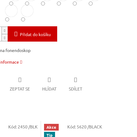
Přidat do košíku
 na fonendoskop
 informace
ZEPTAT SE
HLÍDAT
SDÍLET
Kód:
2450 /BLK
Kód:
5620 /BLACK
Akce
Tip