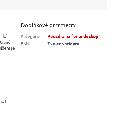
Doplňkové parametry
ehká
Kategorie
:
Pouzdra na fonendoskop
straně
EAN
:
Zvolte variantu
ášení je
ic II