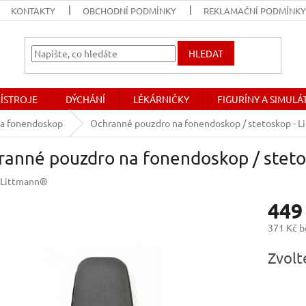
KONTAKTY
OBCHODNÍ PODMÍNKY
REKLAMAČNÍ PODMÍNK
HLEDAT
ŘÍSTROJE
DÝCHÁNÍ
LÉKÁRNIČKY
FIGURÍNY A SIMUL
na fonendoskop
Ochranné pouzdro na fonendoskop / stetoskop - L
ranné pouzdro na fonendoskop / steto
Littmann®
449
371 Kč 
Měrná
Zvolt
cena: