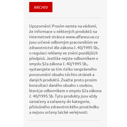
ARCHIV
Upozornění: Prosím vemte na vědomí,
že informace u některých produktů na
internetové stránce www.alfarescue.cz
jsou určené odborným pracovníkům ve
zdravotnictví dle zákona č. 40/1995 Sb.,
o regulaci reklamy ve znění pozdějších
předpisů. Jestliže nejste odborníkem v
smyslu §2a zákona č. 40/1995 Sb.,
vystavujete se tím riziku nesprávného
porozumění obsahu těchto stránek a
daných produktů. Zvažte proto prosím
konzultaci daného obsahu s osobou,
která je odborníkem v smyslu §2a zákona
č. 40/1995 Sb. Tyto produkty jsou vždy
označeny a zařazeny do kategorie,
příslušného zdravotnického prostředku
a nejsou určeny laické veřejnosti.