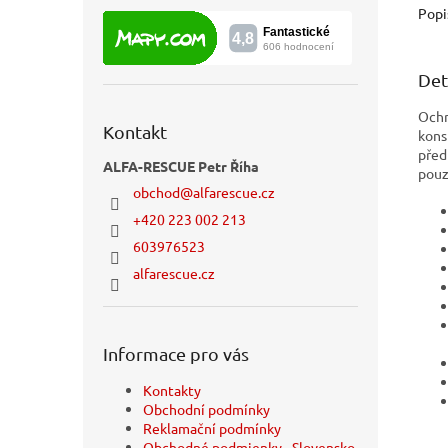
Popi
Det
Ochr
Kontakt
kons
před
ALFA-RESCUE Petr Říha
pouz
obchod
@
alfarescue.cz
+420 223 002 213
603976523
alfarescue.cz
Informace pro vás
Kontakty
Obchodní podmínky
Reklamační podmínky
Obchodné podmienky - Slovensko