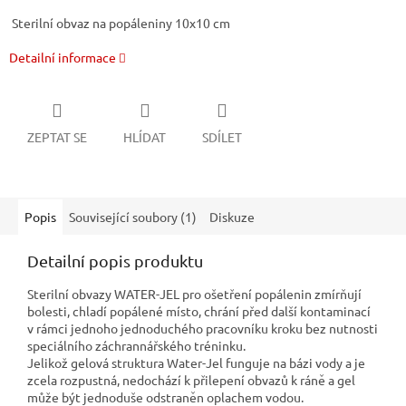
Sterilní obvaz na popáleniny
10x10 cm
Detailní informace
ZEPTAT SE
HLÍDAT
SDÍLET
Popis
Související soubory (1)
Diskuze
Detailní popis produktu
Sterilní obvazy WATER-JEL pro ošetření popálenin zmírňují
bolesti, chladí popálené místo, chrání před další kontaminací
v rámci jednoho jednoduchého pracovníku kroku bez nutnosti
speciálního záchrannářského tréninku.
Jelikož gelová struktura Water-Jel funguje na bázi vody a je
zcela rozpustná, nedochází k přilepení obvazů k ráně a gel
může být jednoduše odstraněn oplachem vodou.