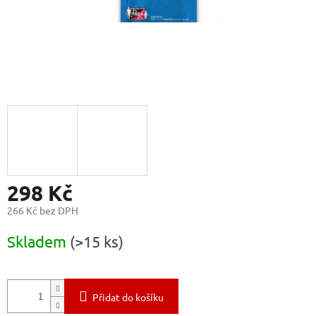
298 Kč
266 Kč bez DPH
Měrná
Skladem
(>15 ks)
cena:
Přidat do košíku