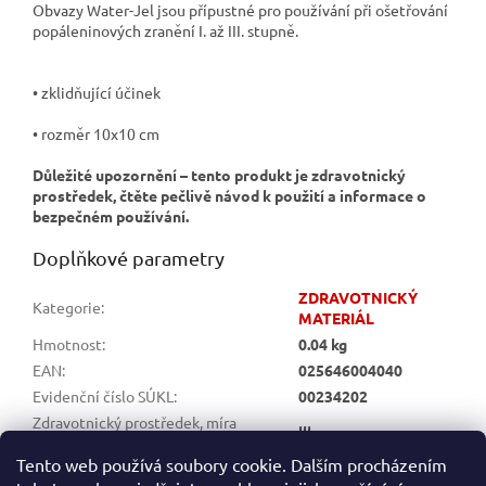
Obvazy Water-Jel jsou přípustné pro používání při ošetřování
popáleninových zranění I. až III. stupně.
• zklidňující účinek
• rozměr 10x10 cm
Důležité upozornění – tento produkt je zdravotnický
prostředek, čtěte pečlivě návod k použití a informace o
bezpečném používání.
Doplňkové parametry
ZDRAVOTNICKÝ
Kategorie
:
MATERIÁL
Hmotnost
:
0.04 kg
EAN
:
025646004040
Evidenční číslo SÚKL
:
00234202
Zdravotnický prostředek, míra
llb
zdravotního rizika
:
Tento web používá soubory cookie. Dalším procházením