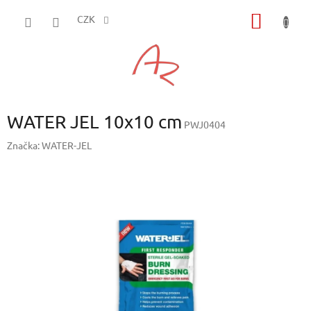
Přejít
NÁKUP
na
CZK
obsah
KOŠÍK
WATER JEL 10x10 cm
PWJ0404
Značka:
WATER-JEL