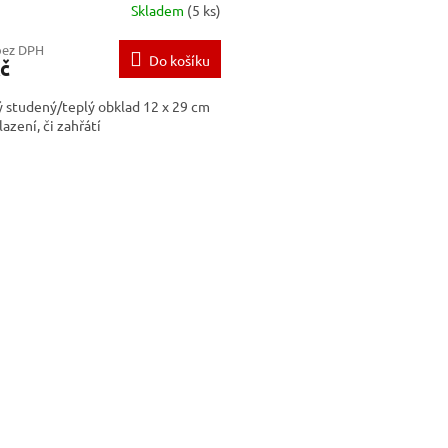
Skladem
(5 ks)
bez DPH
Do košíku
č
 studený/teplý obklad 12 x 29 cm
lazení, či zahřátí
O
v
l
á
d
a
c
í
p
r
v
k
y
v
ý