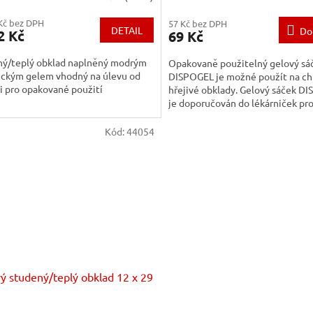
Kč bez DPH
57 Kč bez DPH
DETAIL
Do
2 Kč
69 Kč
ný/teplý obklad naplněný modrým
Opakovaně použitelný gelový sá
ickým gelem vhodný na úlevu od
DISPOGEL je možné použít na chl
i pro opakované použití
hřejivé obklady. Gelový sáček D
je doporučován do lékárniček pr
i ústavní péči. Je vhodný...
Kód:
44054
ý studený/teplý obklad 12 x 29