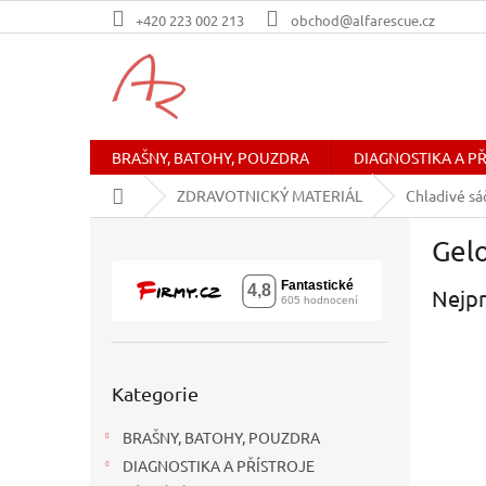
Přejít
+420 223 002 213
obchod@alfarescue.cz
na
obsah
BRAŠNY, BATOHY, POUZDRA
DIAGNOSTIKA A P
Domů
ZDRAVOTNICKÝ MATERIÁL
Chladivé sá
P
Gel
o
s
Nejpr
t
r
a
n
Přeskočit
n
Kategorie
kategorie
í
BRAŠNY, BATOHY, POUZDRA
p
a
DIAGNOSTIKA A PŘÍSTROJE