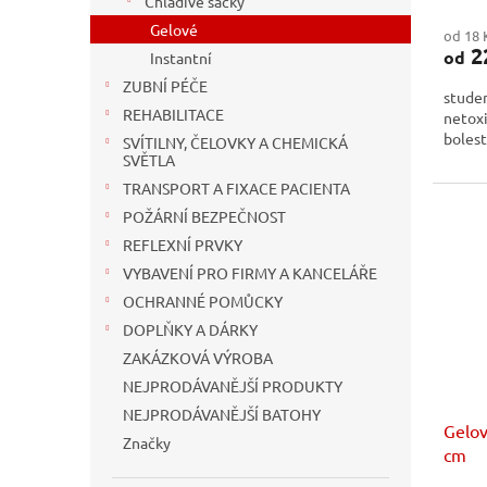
Chladivé sáčky
Gelové
od 18 
2
od
Instantní
ZUBNÍ PÉČE
stude
REHABILITACE
netox
bolest
SVÍTILNY, ČELOVKY A CHEMICKÁ
SVĚTLA
TRANSPORT A FIXACE PACIENTA
POŽÁRNÍ BEZPEČNOST
REFLEXNÍ PRVKY
VYBAVENÍ PRO FIRMY A KANCELÁŘE
OCHRANNÉ POMŮCKY
DOPLŇKY A DÁRKY
ZAKÁZKOVÁ VÝROBA
NEJPRODÁVANĚJŠÍ PRODUKTY
NEJPRODÁVANĚJŠÍ BATOHY
Gelov
Značky
cm