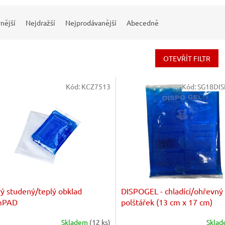
nější
Nejdražší
Nejprodávanější
Abecedně
OTEVŘÍT FILTR
Kód:
KCZ7513
Kód:
SG18DIS
ý studený/teplý obklad
DISPOGEL - chladící/ohřevný
mPAD
polštářek (13 cm x 17 cm)
Skladem
(12 ks)
Skla