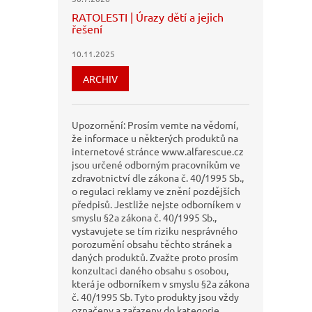
RATOLESTI | Úrazy dětí a jejich
řešení
10.11.2025
ARCHIV
Upozornění: Prosím vemte na vědomí,
že informace u některých produktů na
internetové stránce www.alfarescue.cz
jsou určené odborným pracovníkům ve
zdravotnictví dle zákona č. 40/1995 Sb.,
o regulaci reklamy ve znění pozdějších
předpisů. Jestliže nejste odborníkem v
smyslu §2a zákona č. 40/1995 Sb.,
vystavujete se tím riziku nesprávného
porozumění obsahu těchto stránek a
daných produktů. Zvažte proto prosím
konzultaci daného obsahu s osobou,
která je odborníkem v smyslu §2a zákona
č. 40/1995 Sb. Tyto produkty jsou vždy
označeny a zařazeny do kategorie,