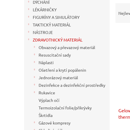
n
DÝCHÁNÍ
Ř
e
LÉKÁRNIČKY
a
l
Nejlev
FIGURÍNY A SIMULÁTORY
z
e
TAKTICKÝ MATERIÁL
n
NÁSTROJE
í
ZDRAVOTNICKÝ MATERIÁL
p
V
Obvazový a převazový materiál
r
ý
Resuscitační sady
o
p
Náplasti
d
i
u
Ošetření a krytí popálenin
s
k
Jednorázový materiál
p
t
r
Dezinfekce a dezinfekční prostředky
ů
o
Rukavice
d
Výplach očí
u
Termoizolační folie/přikrývky
Gelov
k
Škrtidla
ther
t
Gázové kompresy
ů