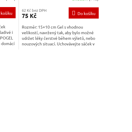
62 Kč bez DPH
 košíku
Do košíku
75 Kč
ček
Rozměr: 15×10 cm Gel s vhodnou
adivé i
velikostí, navržený tak, aby bylo možné
ISPOGEL
udržet léky čerstvé během výletů, nebo
o domácí
nouzových situací. Uchovávejte sáček v
mrazáku 6-12 h.