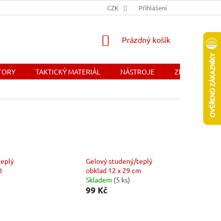
Y
OBCHODNÉ PODMIENKY - SLOVENSKO
CZK
Přihlášení
DOPRAVA A PLATBA
NÁKUPNÍ
Prázdný košík
KOŠÍK
ÁTORY
TAKTICKÝ MATERIÁL
NÁSTROJE
ZDRAVOTNICK
teplý
Gelový studený/teplý
D
obklad 12 x 29 cm
Skladem
(5 ks)
99 Kč