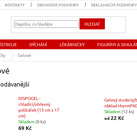
KONTAKTY
OBCHODNÍ PODMÍNKY
REKLAMAČNÍ PODMÍNK
HLEDAT
ŘÍSTROJE
DÝCHÁNÍ
LÉKÁRNIČKY
FIGURÍNY A SIMUL
čky
Gelové
ové
odávanější
DISPOGEL -
Gelový studený/
chladící/ohřevný
obklad thermPA
polštářek (13 cm x 17
Skladem
(12 ks)
cm)
22 Kč
od
Skladem
(8 ks)
69 Kč