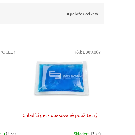
4
položek celkem
POGEL-1
Kód:
EB09.007
Chladící gel - opakovaně použitelný
dem
(8 ks)
Skladem
(7 ks)