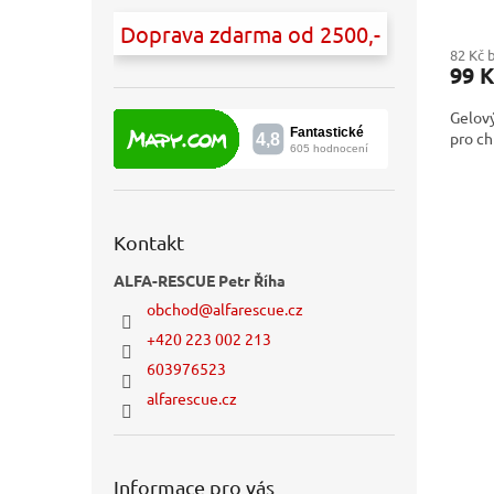
Doprava zdarma od 2500,-
82 Kč 
99 K
Gelový
pro ch
Kontakt
ALFA-RESCUE Petr Říha
obchod
@
alfarescue.cz
+420 223 002 213
603976523
alfarescue.cz
Informace pro vás