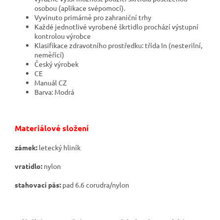
osobou (aplikace svépomocí).
Vyvinuto primárně pro zahraniční trhy
Každé jednotlivé vyrobené škrtidlo prochází výstupní
kontrolou výrobce
Klasifikace zdravotního prostředku: třída In (nesterilní,
neměřící)
Český výrobek
CE
Manuál CZ
Barva: Modrá
Materiálové složení
zámek:
letecký hliník
vratidlo:
nylon
stahovací pás:
pad 6.6 corudra/nylon