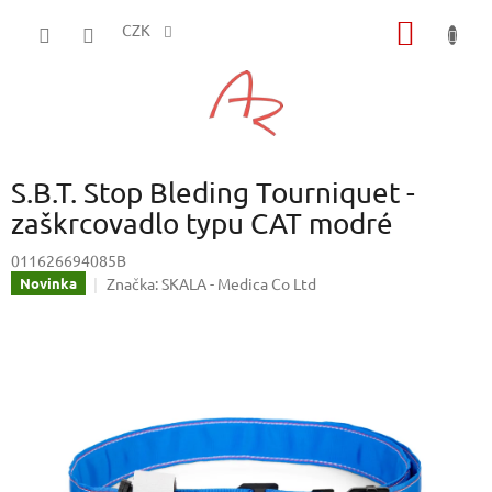
Přejít
NÁKUP
na
CZK
obsah
KOŠÍK
S.B.T. Stop Bleding Tourniquet -
zaškrcovadlo typu CAT modré
011626694085B
Značka:
SKALA - Medica Co Ltd
Novinka