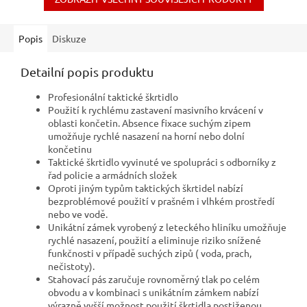
Popis
Diskuze
Detailní popis produktu
Profesionální taktické škrtidlo
Použití k rychlému zastavení masivního krvácení v
oblasti končetin. Absence fixace suchým zipem
umožňuje rychlé nasazení na horní nebo dolní
končetinu
Taktické škrtidlo vyvinuté ve spolupráci s odborníky z
řad policie a armádních složek
Oproti jiným typům taktických škrtidel nabízí
bezproblémové použití v prašném i vlhkém prostředí
nebo ve vodě.
Unikátní zámek vyrobený z leteckého hliníku umožňuje
rychlé nasazení, použití a eliminuje riziko snížené
funkčnosti v případě suchých zipů ( voda, prach,
nečistoty).
Stahovací pás zaručuje rovnoměrný tlak po celém
obvodu a v kombinaci s unikátním zámkem nabízí
výrazně vyšší možnost použití škrtidla postiženou