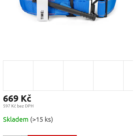
669 Kč
597 Kč bez DPH
Měrná
Skladem
(>15 ks)
cena: