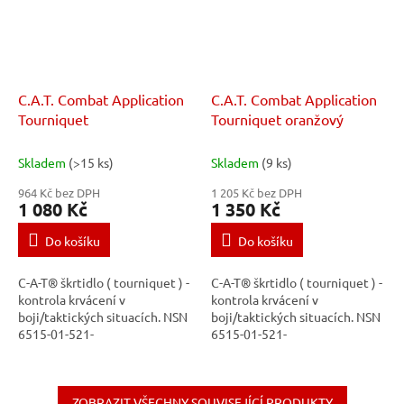
C.A.T. Combat Application
C.A.T. Combat Application
Tourniquet
Tourniquet oranžový
Skladem
(>15 ks)
Skladem
(9 ks)
964 Kč bez DPH
1 205 Kč bez DPH
1 080 Kč
1 350 Kč
Do košíku
Do košíku
C-A-T® škrtidlo ( tourniquet ) -
C-A-T® škrtidlo ( tourniquet ) -
kontrola krvácení v
kontrola krvácení v
boji/taktických situacích. NSN
boji/taktických situacích. NSN
6515-01-521-
6515-01-521-
7976 Nejrozšířenější
7976 Nejrozšířenější
jednoduchý turniket snadno
jednoduchý turniket snadno
aplikovatelný jednou rukou....
aplikovatelný jednou rukou....
ZOBRAZIT VŠECHNY SOUVISEJÍCÍ PRODUKTY