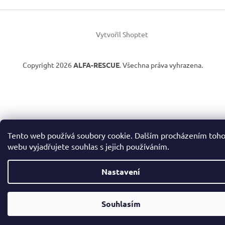
Z
á
Vytvořil Shoptet
p
a
t
Copyright 2026
ALFA-RESCUE
. Všechna práva vyhrazena.
í
Tento web používá soubory cookie. Dalším procházením toh
webu vyjadřujete souhlas s jejich používáním.
Nastavení
Souhlasím
Doprava zdarma již od 2500,-