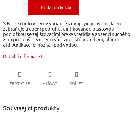
Přidat do košíku
S.B.T. škrtidlo v černé variantě s dvojitým prošitím, které
zabraňuje třepení popruhu, unifikovanou plastovou
podložkou se zajišťovacími prvky vratidla a absencí suchého
zipu pro lepší rezistenci vůči znečištění sněhem, hlínou
atd. Aplikace je možná i pod vodou.
Detailní informace
ZEPTAT SE
HLÍDAT
SDÍLET
Související produkty