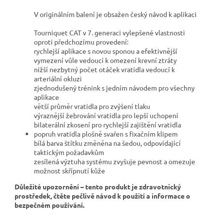
V originálním balení je obsažen český návod k aplikaci
Tourniquet CAT v 7. generaci vylepšené vlastnosti
oproti předchozímu provedení:
rychlejší aplikace s novou sponou a efektivnější
vymezení vůle vedoucí k omezení krevní ztráty
nižší nezbytný počet otáček vratidla vedoucí k
arteriální okluzi
zjednodušený trénink s jedním návodem pro všechny
aplikace
větší průměr vratidla pro zvýšení tlaku
výraznější žebrování vratidla pro lepší uchopení
bilaterální zkosení pro rychlejší zajištění vratidla
popruh vratidla plošně svařen s fixačním klipem
bílá barva štítku změněna na šedou, odpovídající
taktickým požadavkům
zesílená výztuha systému zvyšuje pevnost a omezuje
možnost skřípnutí kůže
Důležité upozornění – tento produkt je zdravotnický
prostředek, čtěte pečlivě návod k použití a informace o
bezpečném používání.