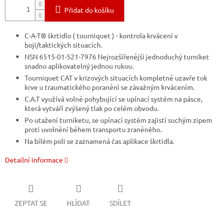
Přidat do košíku
C-A-T® škrtidlo ( tourniquet ) - kontrola krvácení v
boji/taktických situacích.
NSN 6515-01-521-7976
Nejrozšířenější jednoduchý turniket
snadno aplikovatelný jednou rukou.
Tourniquet CAT v krizových situacích kompletně uzavře tok
krve u traumatického poranění se závažným krvácením.
C.A.T využívá volně pohybující se upínací systém na pásce,
která vytváří zvýšený tlak po celém obvodu.
Po utažení turniketu, se upínací systém zajistí suchým zipem
proti uvolnění během transportu zraněného.
Na bílém poli se zaznamená čas aplikace škrtidla.
Detailní informace
ZEPTAT SE
HLÍDAT
SDÍLET