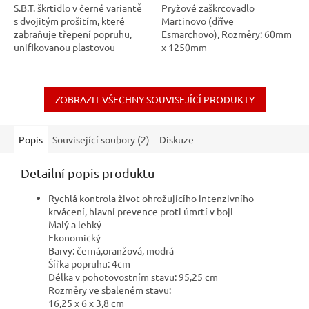
S.B.T. škrtidlo v černé variantě
Pryžové zaškrcovadlo
s dvojitým prošitím, které
Martinovo (dříve
zabraňuje třepení popruhu,
Esmarchovo), Rozměry: 60mm
unifikovanou plastovou
x 1250mm
podložkou se zajišťovacími
prvky...
ZOBRAZIT VŠECHNY SOUVISEJÍCÍ PRODUKTY
Popis
Související soubory (2)
Diskuze
Detailní popis produktu
Rychlá kontrola život ohrožujícího intenzivního
krvácení, hlavní prevence proti úmrtí v boji
Malý a lehký
Ekonomický
Barvy: černá,oranžová, modrá
Šířka popruhu: 4cm
Délka v pohotovostním stavu: 95,25 cm
Rozměry ve sbaleném stavu:
16,25 x 6 x 3,8 cm