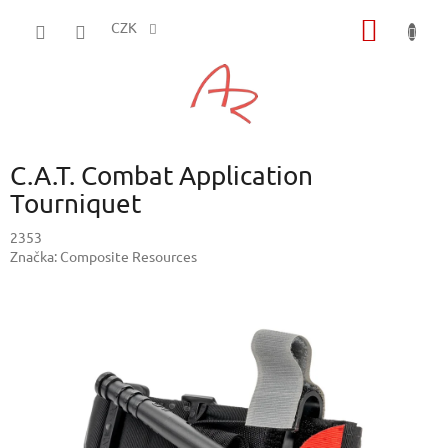
Přejít
NÁKUP
na
CZK
obsah
KOŠÍK
C.A.T. Combat Application
Tourniquet
2353
Značka:
Composite Resources