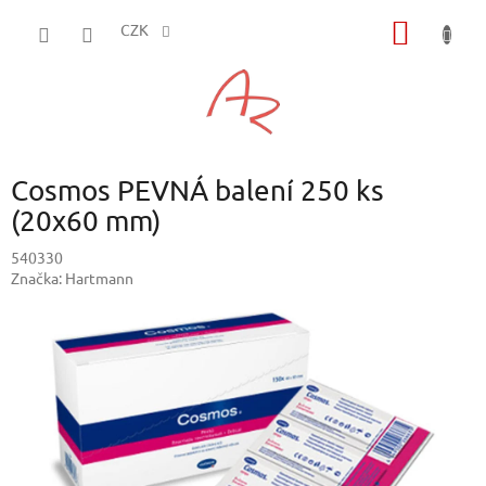
Přejít
NÁKUP
na
CZK
obsah
KOŠÍK
Cosmos PEVNÁ balení 250 ks
(20x60 mm)
540330
Značka:
Hartmann