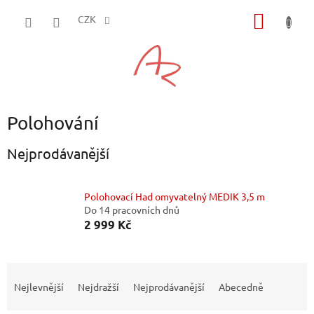
Přejít
NÁKUP
na
CZK
obsah
KOŠÍK
Polohování
Nejprodávanější
Polohovací Had omyvatelný MEDIK 3,5 m
Do 14 pracovních dnů
2 999 Kč
Ř
a
Nejlevnější
Nejdražší
Nejprodávanější
Abecedně
z