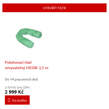
e
n
OTEVŘÍT FILTR
í
p
V
r
ý
o
p
d
i
u
s
k
p
t
r
ů
o
d
Polohovací Had
u
omyvatelný MEDIK 3,5 m
k
t
Do 14 pracovních dnů
ů
2 479 Kč bez DPH
2 999 Kč
Do košíku