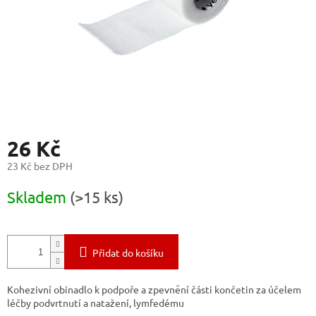
26 Kč
23 Kč bez DPH
Měrná
Skladem
(>15 ks)
cena:
Přidat do košíku
Kohezivní obinadlo k podpoře a zpevnění části končetin za účelem
léčby podvrtnutí a natažení, lymfedému