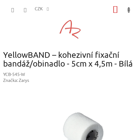
Přejít
NÁKUP
na
CZK
obsah
KOŠÍK
YellowBAND – kohezivní fixační
bandáž/obinadlo - 5cm x 4,5m - Bílá
YCB-545-W
Značka:
Zarys