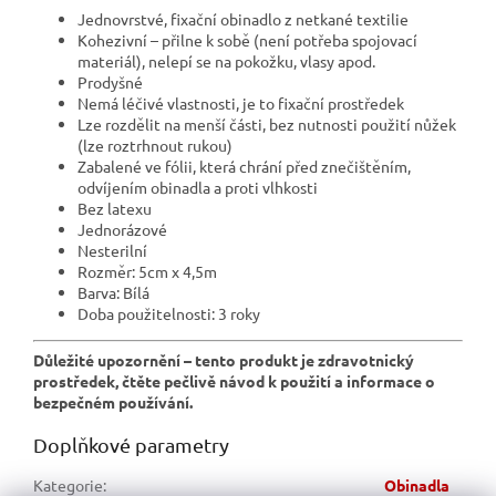
Jednovrstvé, fixační obinadlo z netkané textilie
Kohezivní – přilne k sobě (není potřeba spojovací
materiál), nelepí se na pokožku, vlasy apod.
Prodyšné
Nemá léčivé vlastnosti, je to fixační prostředek
Lze rozdělit na menší části, bez nutnosti použití nůžek
(lze roztrhnout rukou)
Zabalené ve fólii, která chrání před znečištěním,
odvíjením obinadla a proti vlhkosti
Bez latexu
Jednorázové
Nesterilní
Rozměr: 5cm x 4,5m
Barva: Bílá
Doba použitelnosti: 3 roky
Důležité upozornění – tento produkt je zdravotnický
prostředek, čtěte pečlivě návod k použití a informace o
bezpečném používání.
Doplňkové parametry
Kategorie
:
Obinadla