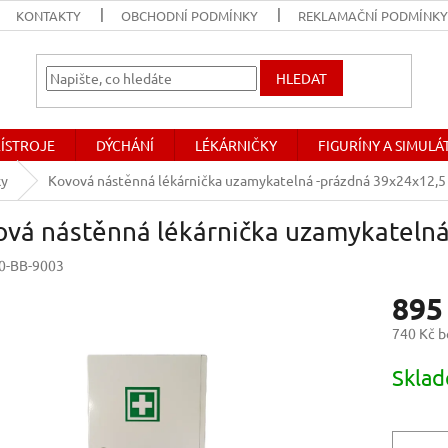
KONTAKTY
OBCHODNÍ PODMÍNKY
REKLAMAČNÍ PODMÍNK
HLEDAT
ŘÍSTROJE
DÝCHÁNÍ
LÉKÁRNIČKY
FIGURÍNY A SIMUL
ky
Kovová nástěnná lékárnička uzamykatelná -prázdná 39x24x12,5
ová nástěnná lékárnička uzamykatelná
0-BB-9003
895
740 Kč 
Měrná
Skla
cena: