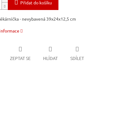
Přidat do košíku
ékárnička - nevybavená 39x24x12,5 cm
 informace
ZEPTAT SE
HLÍDAT
SDÍLET