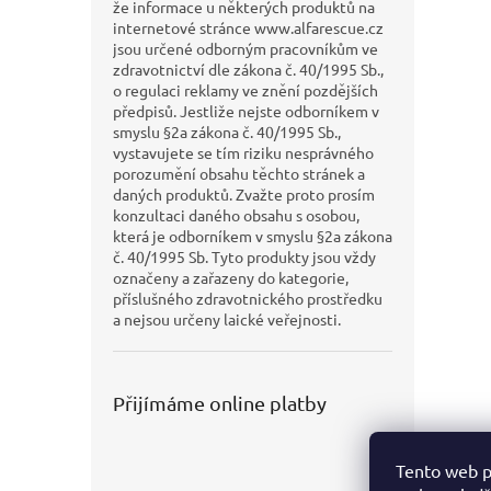
že informace u některých produktů na
internetové stránce www.alfarescue.cz
jsou určené odborným pracovníkům ve
zdravotnictví dle zákona č. 40/1995 Sb.,
o regulaci reklamy ve znění pozdějších
předpisů. Jestliže nejste odborníkem v
smyslu §2a zákona č. 40/1995 Sb.,
vystavujete se tím riziku nesprávného
porozumění obsahu těchto stránek a
daných produktů. Zvažte proto prosím
konzultaci daného obsahu s osobou,
která je odborníkem v smyslu §2a zákona
č. 40/1995 Sb. Tyto produkty jsou vždy
označeny a zařazeny do kategorie,
příslušného zdravotnického prostředku
a nejsou určeny laické veřejnosti.
Přijímáme online platby
Tento web p