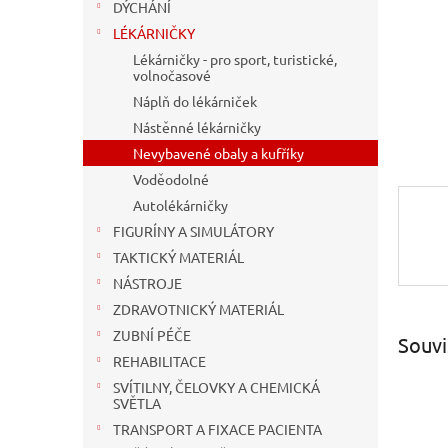
n
DÝCHÁNÍ
e
LÉKÁRNIČKY
l
Lékárničky - pro sport, turistické,
volnočasové
Náplň do lékárniček
Nástěnné lékárničky
Nevybavené obaly a kufříky
Voděodolné
Autolékárničky
FIGURÍNY A SIMULÁTORY
TAKTICKÝ MATERIÁL
NÁSTROJE
ZDRAVOTNICKÝ MATERIÁL
ZUBNÍ PÉČE
Souvi
REHABILITACE
SVÍTILNY, ČELOVKY A CHEMICKÁ
SVĚTLA
TRANSPORT A FIXACE PACIENTA