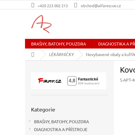
Přejít
+420 223 002 213
obchod@alfarescue.cz
na
obsah
BRAŠNY, BATOHY, POUZDRA
DIAGNOSTIKA A P
Domů
LÉKÁRNIČKY
Nevybavené obaly a kufří
P
Kov
o
s
S-APT-4
t
r
a
n
Přeskočit
n
Kategorie
kategorie
í
BRAŠNY, BATOHY, POUZDRA
p
a
DIAGNOSTIKA A PŘÍSTROJE