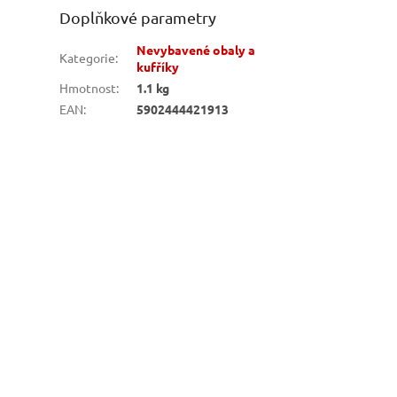
Doplňkové parametry
Nevybavené obaly a
Kategorie
:
kufříky
Hmotnost
:
1.1 kg
EAN
:
5902444421913