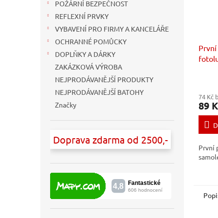
POŽÁRNÍ BEZPEČNOST
REFLEXNÍ PRVKY
VYBAVENÍ PRO FIRMY A KANCELÁŘE
OCHRANNÉ POMŮCKY
První
DOPLŇKY A DÁRKY
fotol
ZAKÁZKOVÁ VÝROBA
samol
cm
NEJPRODÁVANĚJŠÍ PRODUKTY
NEJPRODÁVANĚJŠÍ BATOHY
74 Kč 
89 K
Značky
D
Doprava zdarma od 2500,-
První
samole
Popi