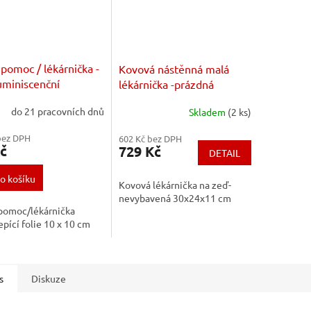
 pomoc / lékárnička -
Kovová nástěnná malá
uminiscenční
lékárnička -prázdná
epící folie 10 x 10
30x24x11 cm
do 21 pracovních dnů
Skladem
(2 ks)
bez DPH
602 Kč bez DPH
č
729 Kč
DETAIL
o košíku
Kovová lékárnička na zeď-
nevybavená 30x24x11 cm
 pomoc/lékárnička
pící folie 10 x 10 cm
s
Diskuze