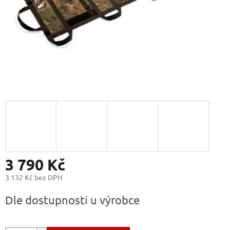
3 790 Kč
3 132 Kč bez DPH
Měrná
Dle dostupnosti u výrobce
cena: