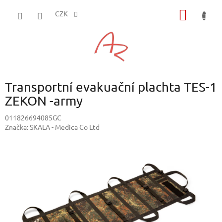
Přejít
NÁKUP
na
CZK
obsah
KOŠÍK
Transportní evakuační plachta TES-1
ZEKON -army
011826694085GC
Značka:
SKALA - Medica Co Ltd