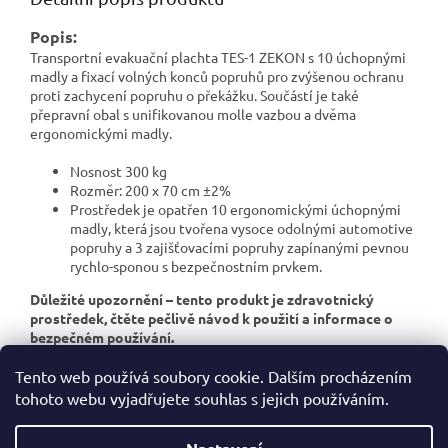
Popis:
Transportní evakuační plachta TES-1 ZEKON s 10 úchopnými
madly a fixací volných konců popruhů pro zvýšenou ochranu
proti zachycení popruhu o překážku. Součástí je také
přepravní obal s unifikovanou molle vazbou a dvěma
ergonomickými madly.
Nosnost 300 kg
Rozměr: 200 x 70 cm ±2%
Prostředek je opatřen 10 ergonomickými úchopnými
madly, která jsou tvořena vysoce odolnými automotive
popruhy a 3 zajišťovacími popruhy zapínanými pevnou
rychlo-sponou s bezpečnostním prvkem.
Důležité upozornění – tento produkt je zdravotnický
prostředek, čtěte pečlivě návod k použití a informace o
bezpečném používání.
Tento web používá soubory cookie. Dalším procházením
tohoto webu vyjadřujete souhlas s jejich používáním.
Z
á