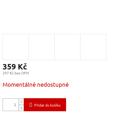
359 Kč
297 Kč bez DPH
Měrná
Momentálně nedostupné
cena:
Přidat do košíku