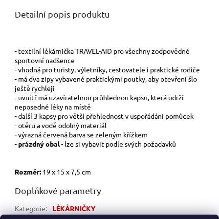
Detailní popis produktu
- textilní lékárnička TRAVEL-AID pro všechny zodpovědné
sportovní nadšence
- vhodná pro turisty, výletníky, cestovatele i praktické rodiče
- má dva zipy vybavené praktickými poutky, aby otevření šlo
ještě rychleji
- uvnitř má uzavíratelnou průhlednou kapsu, která udrží
neposedné léky na místě
- další 3 kapsy pro větší přehlednost v uspořádání pomůcek
- otěru a vodě odolný materiál
- výrazná červená barva se zeleným křížkem
-
prázdný obal
- lze si vybavit podle svých požadavků
Rozměr:
19 x 15 x 7,5 cm
Doplňkové parametry
Kategorie
:
LÉKÁRNIČKY