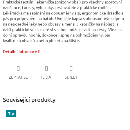
Praktická textilní lékárnička (prázdný obal) pro všechny sportovní
nadšence, turisty, výletníky, cestovatele a praktické rodiče.
Lékárnička má zapínání na obousměrný zip, ergonomické držadlo a
pás pro připevnění na batoh. Uvnitř je kapsa s obousměrným zipem
na neposedné léky nebo obvazy a menší 3 kapsičky na náplasti a
další praktické věci, které si s sebou můžete vzít na cesty. Vleze se
do ní opravdu hodně, dokonce i sprej na pohmožděniny, pár
kvalitních obvazů a nebo pinzeta na klíště.
Detailní informace
ZEPTAT SE
HLÍDAT
SDÍLET
Související produkty
Tip