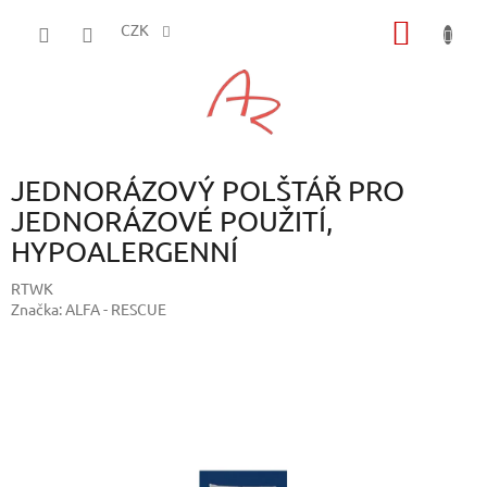
Přejít
NÁKUP
na
CZK
obsah
KOŠÍK
JEDNORÁZOVÝ POLŠTÁŘ PRO
JEDNORÁZOVÉ POUŽITÍ,
HYPOALERGENNÍ
RTWK
Značka:
ALFA - RESCUE