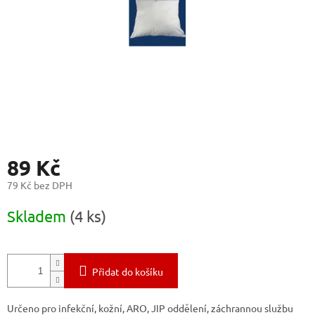
89 Kč
79 Kč bez DPH
Měrná
Skladem
(4 ks)
cena:
Přidat do košíku
Určeno pro infekční, kožní, ARO, JIP oddělení, záchrannou službu