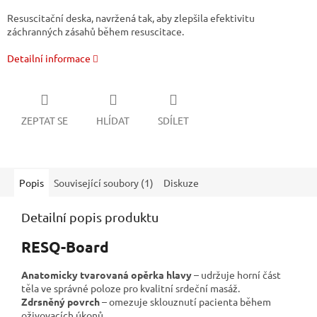
Resuscitační deska, navržená tak, aby zlepšila efektivitu
záchranných zásahů během resuscitace.
Detailní informace
ZEPTAT SE
HLÍDAT
SDÍLET
Popis
Související soubory (1)
Diskuze
Detailní popis produktu
RESQ-Board
Anatomicky tvarovaná opěrka hlavy
– udržuje horní část
těla ve správné poloze pro kvalitní srdeční masáž.
Zdrsněný povrch
– omezuje sklouznutí pacienta během
oživovacích úkonů.