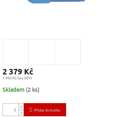
2 379 Kč
1 966 Kč bez DPH
Měrná
Skladem
(2 ks)
cena:
Přidat do košíku