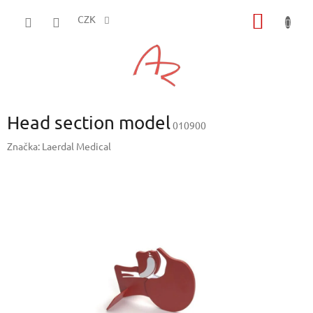
Přejít
NÁKUP
na
CZK
obsah
KOŠÍK
Head section model
010900
Značka:
Laerdal Medical