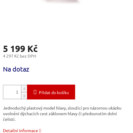
5 199 Kč
4 297 Kč bez DPH
Měrná
Na dotaz
cena:
Přidat do košíku
Jednoduchý plastový model hlavy, sloužící pro názornou ukázku
uvolnění dýchacích cest záklonem hlavy či předsunutím dolní
čelisti.
Detailní informace