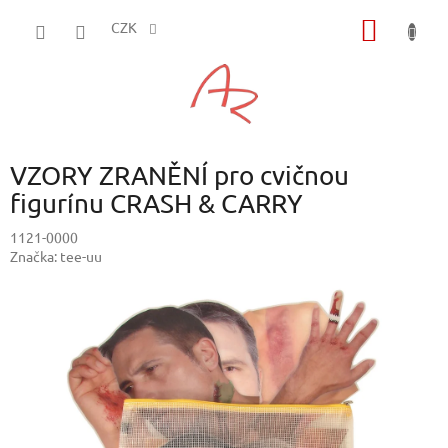
Přejít
NÁKUP
na
CZK
obsah
KOŠÍK
VZORY ZRANĚNÍ pro cvičnou
figurínu CRASH & CARRY
1121-0000
Značka:
tee-uu