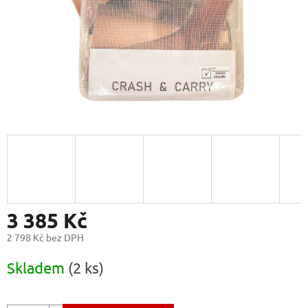
3 385 Kč
2 798 Kč bez DPH
Měrná
Skladem
(2 ks)
cena: