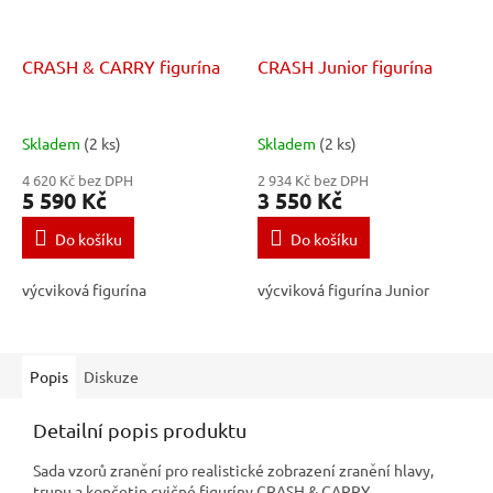
CRASH & CARRY figurína
CRASH Junior figurína
Skladem
(2 ks)
Skladem
(2 ks)
4 620 Kč bez DPH
2 934 Kč bez DPH
5 590 Kč
3 550 Kč
Do košíku
Do košíku
výcviková figurína
výcviková figurína Junior
Popis
Diskuze
Detailní popis produktu
Sada vzorů zranění pro realistické zobrazení zranění hlavy,
trupu a končetin cvičné figuríny CRASH & CARRY.