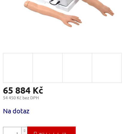
65 884 Kč
54 450 Kč bez DPH
Měrná
Na dotaz
cena: