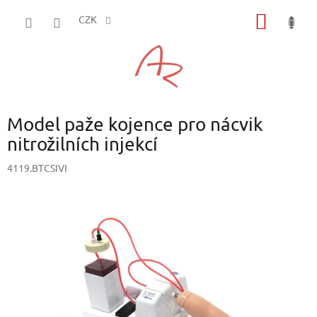
Přejít
NÁKUP
na
CZK
obsah
KOŠÍK
Model paže kojence pro nácvik
nitrožilních injekcí
4119.BTCSIVI