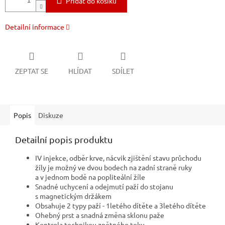
Přidat do košíku
Detailní informace
ZEPTAT SE
HLÍDAT
SDÍLET
Popis
Diskuze
Detailní popis produktu
IV injekce, odběr krve, nácvik zjištění stavu průchodu
žíly je možný ve dvou bodech na zadní straně ruky
a v jednom bodě na popliteální žíle
Snadné uchycení a odejmutí paží do stojanu
s magnetickým držákem
Obsahuje 2 typy paží - 1letého dítěte a 3letého dítěte
Ohebný prst a snadná změna sklonu paže
Kontrola technikou zpětného toku