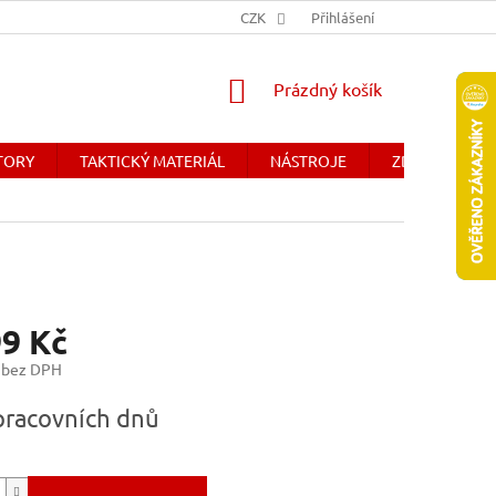
Y
OBCHODNÉ PODMIENKY - SLOVENSKO
CZK
Přihlášení
DOPRAVA A PLATBA
NÁKUPNÍ
Prázdný košík
KOŠÍK
ÁTORY
TAKTICKÝ MATERIÁL
NÁSTROJE
ZDRAVOTNICK
99 Kč
 bez DPH
pracovních dnů