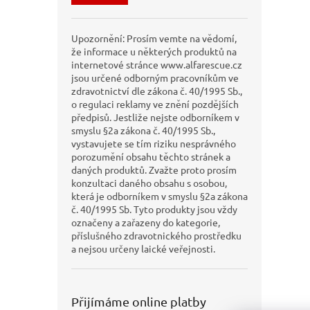
Upozornění: Prosím vemte na vědomí,
že informace u některých produktů na
internetové stránce www.alfarescue.cz
jsou určené odborným pracovníkům ve
zdravotnictví dle zákona č. 40/1995 Sb.,
o regulaci reklamy ve znění pozdějších
předpisů. Jestliže nejste odborníkem v
smyslu §2a zákona č. 40/1995 Sb.,
vystavujete se tím riziku nesprávného
porozumění obsahu těchto stránek a
daných produktů. Zvažte proto prosím
konzultaci daného obsahu s osobou,
která je odborníkem v smyslu §2a zákona
č. 40/1995 Sb. Tyto produkty jsou vždy
označeny a zařazeny do kategorie,
příslušného zdravotnického prostředku
a nejsou určeny laické veřejnosti.
Přijímáme online platby