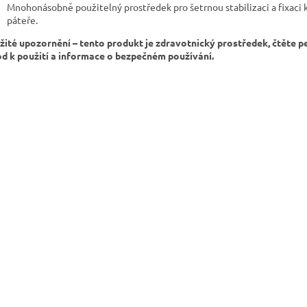
Mnohonásobně použitelný prostředek pro šetrnou stabilizaci a fixaci 
páteře.
žité upozornění – tento produkt je zdravotnický prostředek, čtěte p
d k použití a informace o bezpečném používání.