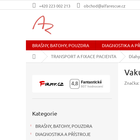
Přejít
+420 223 002 213
obchod@alfarescue.cz
na
obsah
BRAŠNY, BATOHY, POUZDRA
DIAGNOSTIKA A P
Domů
TRANSPORT A FIXACE PACIENTA
Dlahy
P
Vaku
o
s
Značka:
t
r
a
n
Přeskočit
n
Kategorie
kategorie
í
BRAŠNY, BATOHY, POUZDRA
p
a
DIAGNOSTIKA A PŘÍSTROJE