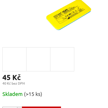
45 Kč
40 Kč bez DPH
Měrná
Skladem
(>15 ks)
cena: