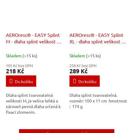
AEROresc® - EASY Splint
AEROresc® - EASY Splint
M - dlaha splint velikost M
XL - dlaha splint velikost XL
rolovaná
rolovaná
Skladem
(>15 ks)
Skladem
(>15 ks)
195 Kč bez DPH
258 Kč bez DPH
218 Kč
289 Kč
Do košíku
Do košíku
Dlaha splint tvarovatelná
Dlaha splint tvarovatelná.
velikosti M, je velice lehká a
rozměr: 100 x 11 cm hmotnost
zároveň pevná dlaha určená k
: 174 g
fixaci zlomenin.