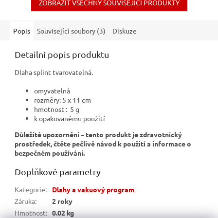
ZOBRAZIT VŠECHNY SOUVISEJÍCÍ PRODUKTY
Popis
Související soubory (3)
Diskuze
Detailní popis produktu
Dlaha splint tvarovatelná.
omyvatelná
rozměry: 5 x 11 cm
hmotnost : 5 g
k opakovanému použití
Důležité upozornění – tento produkt je zdravotnický
prostředek, čtěte pečlivě návod k použití a informace o
bezpečném používání.
Doplňkové parametry
Kategorie
:
Dlahy a vakuový program
Záruka
:
2 roky
Hmotnost
:
0.02 kg