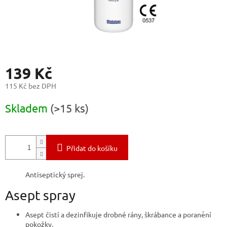
139 Kč
115 Kč bez DPH
Měrná
Skladem
(>15 ks)
cena:
Přidat do košíku
Antiseptický sprej.
Asept spray
Asept čistí a dezinfikuje drobné rány, škrábance a poranění
pokožky.