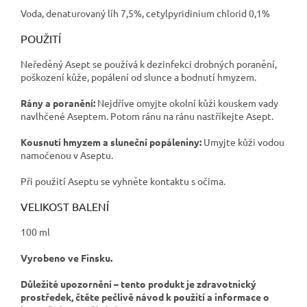
Voda, denaturovaný líh 7,5%, cetylpyridinium chlorid 0,1%
POUŽITÍ
Neředěný Asept se používá k dezinfekci drobných poranění,
poškození kůže, popálení od slunce a bodnutí hmyzem.
Rány a poranění:
Nejdříve omyjte okolní kůži kouskem vady
navlhčené Aseptem. Potom ránu na ránu nastříkejte Asept.
Kousnutí hmyzem a sluneční popáleniny:
Umyjte kůži vodou
namočenou v Aseptu.
Při použití Aseptu se vyhněte kontaktu s očima.
VELIKOST BALENÍ
100 ml
Vyrobeno ve Finsku.
Důležité upozornění – tento produkt je zdravotnický
prostředek, čtěte pečlivě návod k použití a informace o