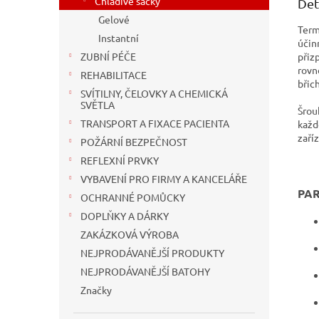
Chladivé sáčky
Det
Gelové
Term
Instantní
účin
přiz
ZUBNÍ PÉČE
rovn
REHABILITACE
břic
SVÍTILNY, ČELOVKY A CHEMICKÁ
SVĚTLA
Šrou
TRANSPORT A FIXACE PACIENTA
každ
zaří
POŽÁRNÍ BEZPEČNOST
REFLEXNÍ PRVKY
VYBAVENÍ PRO FIRMY A KANCELÁŘE
PA
OCHRANNÉ POMŮCKY
DOPLŇKY A DÁRKY
ZAKÁZKOVÁ VÝROBA
NEJPRODÁVANĚJŠÍ PRODUKTY
NEJPRODÁVANĚJŠÍ BATOHY
Značky