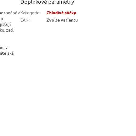
Doplňkové parametry
bezpečné a
Kategorie
:
Chladivé sáčky
no
EAN
:
Zvolte variantu
išťují
ku, zad,
ní v
atelská