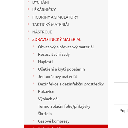
n
DÝCHÁNÍ
e
LÉKÁRNIČKY
l
FIGURÍNY A SIMULÁTORY
TAKTICKÝ MATERIÁL
NÁSTROJE
ZDRAVOTNICKÝ MATERIÁL
Obvazový a převazový materiál
Resuscitační sady
Náplasti
Ošetření a krytí popálenin
Jednorázový materiál
Dezinfekce a dezinfekční prostředky
Rukavice
Výplach očí
Termoizolační folie/přikrývky
Popi
Škrtidla
Gázové kompresy