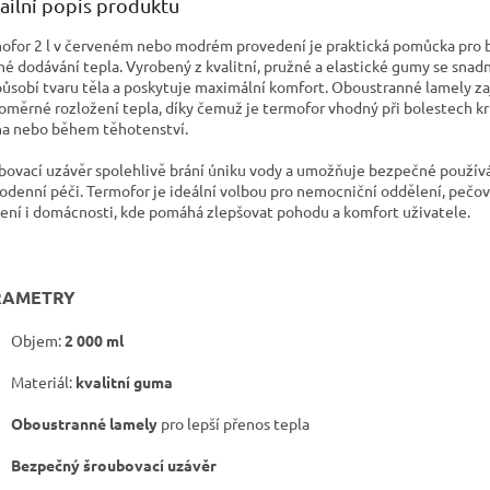
ailní popis produktu
ofor 2 l v červeném nebo modrém provedení je praktická pomůcka pro 
né dodávání tepla. Vyrobený z kvalitní, pružné a elastické gumy se snad
působí tvaru těla a poskytuje maximální komfort. Oboustranné lamely zaj
oměrné rozložení tepla, díky čemuž je termofor vhodný při bolestech kr
ha nebo během těhotenství.
bovací uzávěr spolehlivě brání úniku vody a umožňuje bezpečné používá
odenní péči. Termofor je ideální volbou pro nemocniční oddělení, pečov
zení i domácnosti, kde pomáhá zlepšovat pohodu a komfort uživatele.
RAMETRY
Objem:
2 000 ml
Materiál:
kvalitní guma
Oboustranné lamely
pro lepší přenos tepla
Bezpečný šroubovací uzávěr