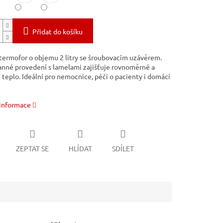
Přidat do košíku
ermofor o objemu 2 litry se šroubovacím uzávěrem.
nné provedení s lamelami zajišťuje rovnoměrné a
 teplo. Ideální pro nemocnice, péči o pacienty i domácí
 informace
ZEPTAT SE
HLÍDAT
SDÍLET