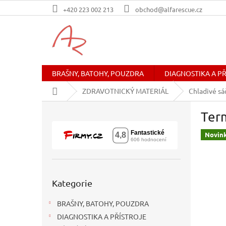
Přejít
+420 223 002 213
obchod@alfarescue.cz
na
obsah
BRAŠNY, BATOHY, POUZDRA
DIAGNOSTIKA A P
Domů
ZDRAVOTNICKÝ MATERIÁL
Chladivé sá
P
Term
o
s
Novin
t
r
a
n
Přeskočit
n
Kategorie
kategorie
í
BRAŠNY, BATOHY, POUZDRA
p
a
DIAGNOSTIKA A PŘÍSTROJE