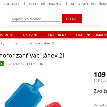
KONTAKTY
OBCHODNÍ PODMÍNKY
REKLAMAČNÍ PODMÍNK
HLEDAT
ŘÍSTROJE
DÝCHÁNÍ
LÉKÁRNIČKY
FIGURÍNY A SIMUL
čky
Termofor zahřívací láhev 2l
ofor zahřívací láhev 2l
Značka:
MED-COMFORT
ka
109
90 Kč b
Měrná
Zvolt
cena:
Varianta