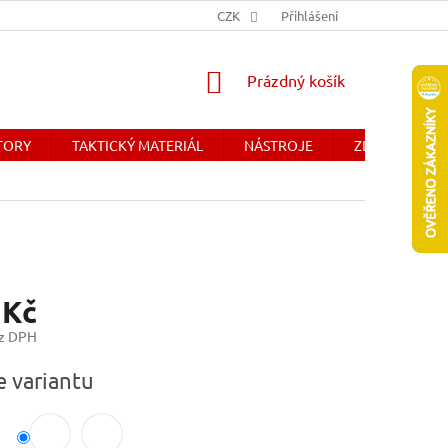
Y
OBCHODNÉ PODMIENKY - SLOVENSKO
CZK
Přihlášení
DOPRAVA A PLATBA
NÁKUPNÍ
Prázdný košík
KOŠÍK
ÁTORY
TAKTICKÝ MATERIÁL
NÁSTROJE
ZDRAVOTNICK
 Kč
ez DPH
e variantu