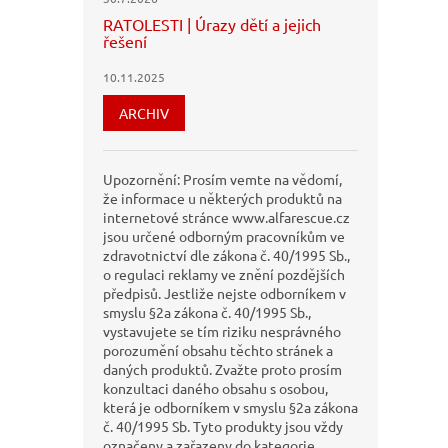
RATOLESTI | Úrazy dětí a jejich
řešení
10.11.2025
ARCHIV
Upozornění: Prosím vemte na vědomí,
že informace u některých produktů na
internetové stránce www.alfarescue.cz
jsou určené odborným pracovníkům ve
zdravotnictví dle zákona č. 40/1995 Sb.,
o regulaci reklamy ve znění pozdějších
předpisů. Jestliže nejste odborníkem v
smyslu §2a zákona č. 40/1995 Sb.,
vystavujete se tím riziku nesprávného
porozumění obsahu těchto stránek a
daných produktů. Zvažte proto prosím
konzultaci daného obsahu s osobou,
která je odborníkem v smyslu §2a zákona
č. 40/1995 Sb. Tyto produkty jsou vždy
označeny a zařazeny do kategorie,