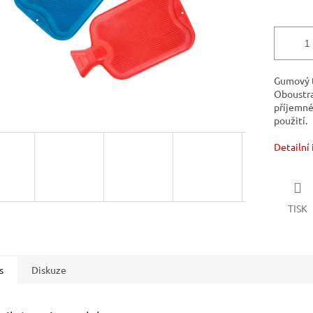
Gumový t
Oboustra
příjemné
použití.
Detailní
TISK
s
Diskuze