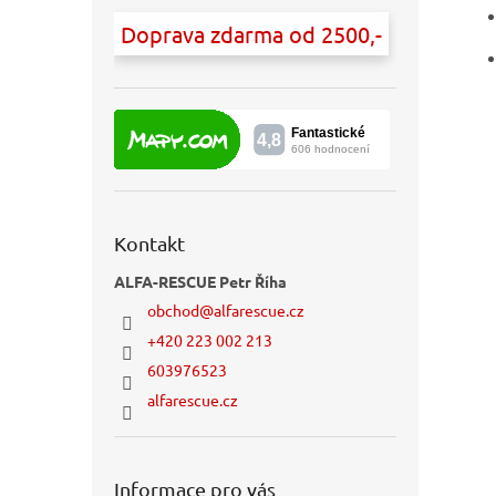
Doprava zdarma od 2500,-
Kontakt
ALFA-RESCUE Petr Říha
obchod
@
alfarescue.cz
+420 223 002 213
603976523
alfarescue.cz
Informace pro vás