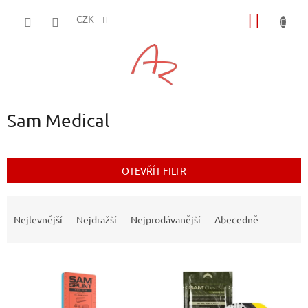
Přejít
NÁKUP
na
CZK
obsah
KOŠÍK
Sam Medical
OTEVŘÍT FILTR
Ř
a
Nejlevnější
Nejdražší
Nejprodávanější
Abecedně
z
e
V
n
ý
í
p
p
i