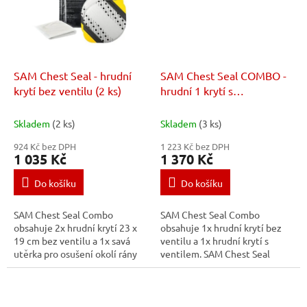
SAM Chest Seal - hrudní
SAM Chest Seal COMBO -
krytí bez ventilu (2 ks)
hrudní 1 krytí s
ventilem/bez ventilu (2 ks
kombinace)
Skladem
(2 ks)
Skladem
(3 ks)
924 Kč bez DPH
1 223 Kč bez DPH
1 035 Kč
1 370 Kč
Do košíku
Do košíku
SAM Chest Seal Combo
SAM Chest Seal Combo
obsahuje 2x hrudní krytí 23 x
obsahuje 1x hrudní krytí bez
19 cm bez ventilu a 1x savá
ventilu a 1x hrudní krytí s
utěrka pro osušení okolí rány
ventilem. SAM Chest Seal
před aplikací SAM Chest Seal
Combo odpovídá dlouhodobé
Combo odpovídá dlouhodobé
potřebě po dostatečně silné
potřebě po...
adhezi na kůži i v...