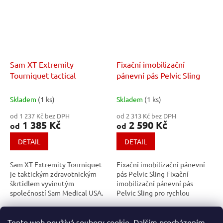
Sam XT Extremity
Fixační imobilizační
Tourniquet tactical
pánevní pás Pelvic Sling
Skladem
(1 ks)
Skladem
(1 ks)
od 1 237 Kč bez DPH
od 2 313 Kč bez DPH
1 385 Kč
2 590 Kč
od
od
DETAIL
DETAIL
Sam XT Extremity Tourniquet
Fixační imobilizační pánevní
je taktickým zdravotnickým
pás Pelvic Sling Fixační
škrtidlem vyvinutým
imobilizační pánevní pás
společností Sam Medical USA.
Pelvic Sling pro rychlou
Inovativní provedení škrtidla
neinvazivní stabilizaci
Sam XT Extremity Tourniquet
zlomenin pánve kdekoliv v
6
položek celkem
O
umožňuje...
terénu. Pelvic Sling...
Tento web používá soubory cookie. Dalším procházením