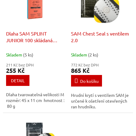
r
s
o
p
d
r
u
o
k
d
t
Dlaha SAM SPLINT
SAM Chest Seal s ventilem
u
ů
JUNIOR 100 skládaná
2.0
k
(45x11cm)
t
Skladem
(5 ks)
Skladem
(2 ks)
ů
211 Kč bez DPH
772 Kč bez DPH
255 Kč
865 Kč
DETAIL
Do košíku
Dlaha tvarovatelná velikosti M
Hrudní krytí s ventilem SAM je
rozměr: 45 x 11 cm hmotnost :
určené k ošetření otevřených
80 g
ran hrudníku.