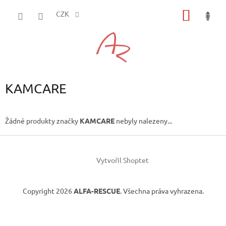
Přejít
NÁKUP
na
CZK
obsah
KOŠÍK
KAMCARE
Žádné produkty značky
KAMCARE
nebyly nalezeny...
Z
á
Vytvořil Shoptet
p
a
t
Copyright 2026
ALFA-RESCUE
. Všechna práva vyhrazena.
í