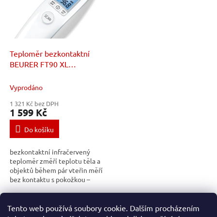
r
s
o
p
d
r
u
o
k
d
t
Teploměr bezkontaktní
u
ů
BEURER FT90 XL
k
podsvícený display
t
Vyprodáno
ů
1 321 Kč bez DPH
1 599 Kč
Do košíku
bezkontaktní infračervený
teploměr změří teplotu těla a
objektů během pár vteřin měří
bez kontaktu s pokožkou –
hygienický a bezpečný zvláště
vhodný pro měření teploty
1
položek celkem
O
dětí...
Tento web používá soubory cookie. Dalším procházením
v