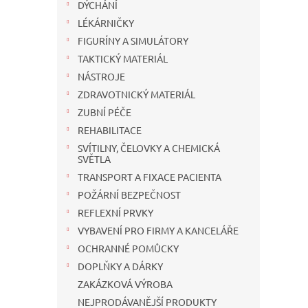
n
DÝCHÁNÍ
e
LÉKÁRNIČKY
l
FIGURÍNY A SIMULÁTORY
TAKTICKÝ MATERIÁL
NÁSTROJE
ZDRAVOTNICKÝ MATERIÁL
ZUBNÍ PÉČE
REHABILITACE
SVÍTILNY, ČELOVKY A CHEMICKÁ
SVĚTLA
TRANSPORT A FIXACE PACIENTA
POŽÁRNÍ BEZPEČNOST
REFLEXNÍ PRVKY
VYBAVENÍ PRO FIRMY A KANCELÁŘE
OCHRANNÉ POMŮCKY
DOPLŇKY A DÁRKY
ZAKÁZKOVÁ VÝROBA
NEJPRODÁVANĚJŠÍ PRODUKTY