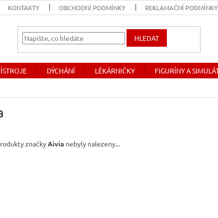
KONTAKTY
OBCHODNÍ PODMÍNKY
REKLAMAČNÍ PODMÍNK
HLEDAT
ŘÍSTROJE
DÝCHÁNÍ
LÉKÁRNIČKY
FIGURÍNY A SIMUL
a
rodukty značky
Aivia
nebyly nalezeny...