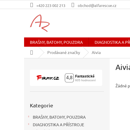
Přejít
+420 223 002 213
obchod@alfarescue.cz
na
obsah
BRAŠNY, BATOHY, POUZDRA
DIAGNOSTIKA A P
Domů
Prodávané značky
Aivia
P
Aivi
o
s
t
r
Žádné p
a
n
Přeskočit
n
Kategorie
kategorie
í
BRAŠNY, BATOHY, POUZDRA
p
a
DIAGNOSTIKA A PŘÍSTROJE