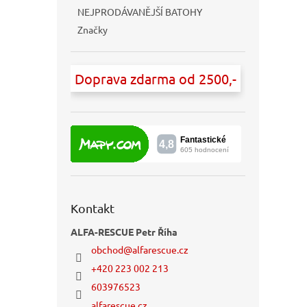
NEJPRODÁVANĚJŠÍ BATOHY
Značky
Doprava zdarma od 2500,-
Kontakt
ALFA-RESCUE Petr Říha
obchod
@
alfarescue.cz
+420 223 002 213
603976523
alfarescue.cz