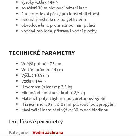
vysoký vztlak 144 N
součástí 30 m plovoucí házecí lano
4 retroreflexní pásky pro lepší viditelnost
odolná konstrukce z polyethylenu
obvodové lano pro snadnou manipulaci
vhodné pro lodě, přístavy i vodní plochy
TECHNICKÉ PARAMETRY
Vnější průměr: 73 cm
Vnitřní průměr: 44 cm
Výška: 10,5 cm
Vztlak: 144 N
Hmotnost (s lanem): 3,5 kg
Minimální hmotnost kruhu: 2,5 kg
Materiál: polyethylen + polyuretanová výplň
Házecí lano: 30 m, Ø 8 mm, plovoucí polypropylen
Maximální instalační výška: 30 m nad hladinou
Doplňkové parametry
Kategorie
:
Vodní záchrana