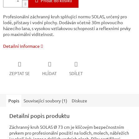
Přidat do košíku
Profesionální záchranný kruh splňující normu SOLAS, určený pro
lodě, přístavy i vodní plochy. Dodáván včetně 30m plovoucího
házecího lana, s vysokou vztlakovou schopností a reflexními prvky
pro maximální viditelnost.
Detailní informace
ZEPTAT SE
HLÍDAT
SDÍLET
Popis
Související soubory (1)
Diskuze
Detailní popis produktu
Záchranný kruh SOLAS Ø 73 cm je klíčovým bezpečnostním
prvkem pro profesionální použití na lodích, molech, nábřežích
i v okolí řek, jezer a dalších vodních ploch. Díky certifikaci