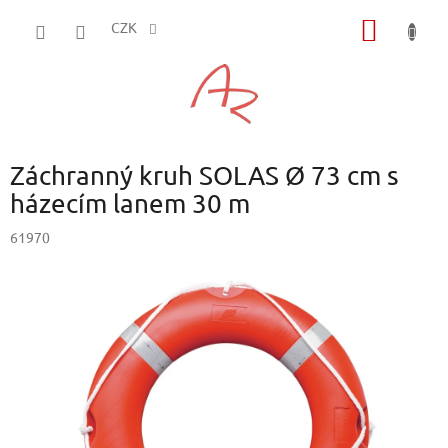
Přejít
NÁKUP
na
CZK
obsah
KOŠÍK
Záchranný kruh SOLAS Ø 73 cm s
házecím lanem 30 m
61970