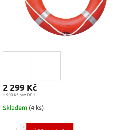
2 299 Kč
1 900 Kč bez DPH
Měrná
Skladem
(4 ks)
cena: