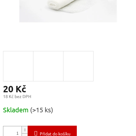
20 Kč
18 Kč bez DPH
Měrná
Skladem
(>15 ks)
cena:
Přidat do košíku