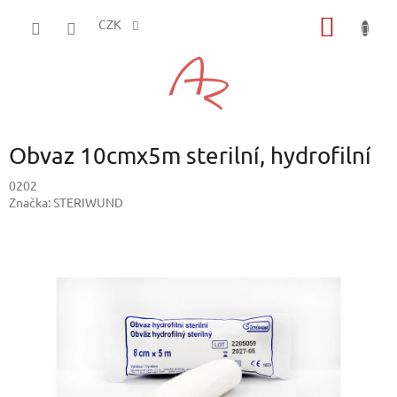
Přejít
NÁKUP
na
CZK
obsah
KOŠÍK
Obvaz 10cmx5m sterilní, hydrofilní
0202
Značka:
STERIWUND